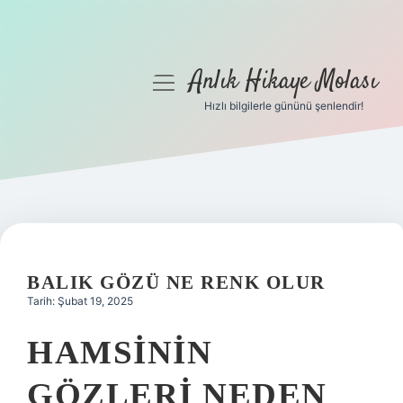
Anlık Hikaye Molası
menüyü
aç
Hızlı bilgilerle gününü şenlendir!
Anasayfa
Gizlilik Politikası
Yasal Uyarı
Hakkımızda
BALIK GÖZÜ NE RENK OLUR
Tarih: Şubat 19, 2025
HAMSININ
GÖZLERI NEDEN