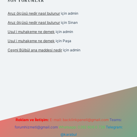
SON YORUMLAR
Aruz ölçüsü nedir nasıl bulunur
için
admin
Aruz ölçüsü nedir nasıl bulunur
için
Sinan
Usul i muhakeme ne demek
için
admin
Usul i muhakeme ne demek
için
Paşa
Çeşmi Bülbül ana maddesi nedir
için
admin
exper
Reklam ve İletişim:
E-mail:
backlinkpaneli@gmail.com
Teams:
forumhizmeti@gmail.com
Whatsapp: 0262 606 0 726
Telegram:
@karabul