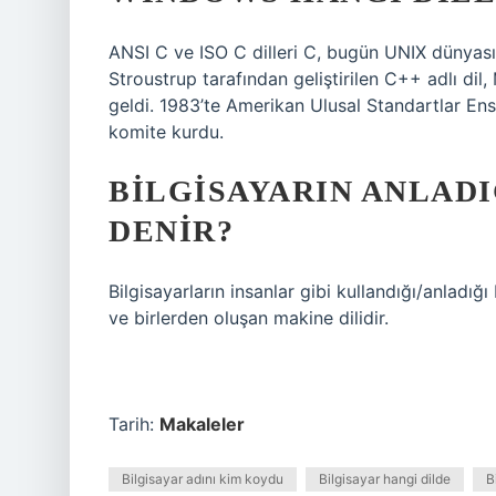
ANSI C ve ISO C dilleri C, bugün UNIX dünyas
Stroustrup tarafından geliştirilen C++ adlı dil
geldi. 1983’te Amerikan Ulusal Standartlar Enst
komite kurdu.
BILGISAYARIN ANLADI
DENIR?
Bilgisayarların insanlar gibi kullandığı/anladığı b
ve birlerden oluşan makine dilidir.
Tarih:
Makaleler
Bilgisayar adını kim koydu
Bilgisayar hangi dilde
B