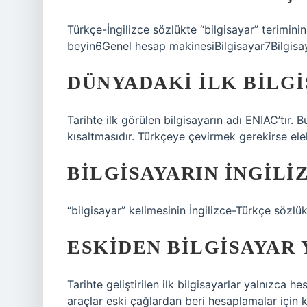
Türkçe-İngilizce sözlükte “bilgisayar” terimin
beyin6Genel hesap makinesiBilgisayar7Bilgisay
DÜNYADAKI ILK BILGI
Tarihte ilk görülen bilgisayarın adı ENIAC’tır.
kısaltmasıdır. Türkçeye çevirmek gerekirse elek
BILGISAYARIN İNGILI
“bilgisayar” kelimesinin İngilizce-Türkçe sözlük
ESKIDEN BILGISAYAR 
Tarihte geliştirilen ilk bilgisayarlar yalnızca 
araçlar eski çağlardan beri hesaplamalar için ku