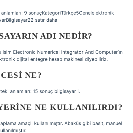
in anlamları: 9 sonuçKategoriTürkçe5Genelelektronik
arBilgisayar22 satır daha
SAYARIN ADI NEDIR?
 Bu isim Electronic Numerical Integrator And Computer’ın
tronik dijital entegre hesap makinesi diyebiliriz.
ZCESI NE?
teki anlamları: 15 sonuç bilgisayar i.
YERINE NE KULLANILIRDI?
hesaplama amaçlı kullanılmıştır. Abaküs gibi basit, manuel
llanılmıştır.