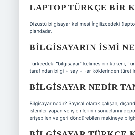
LAPTOP TÜRKÇE BIR 
Dizüstü bilgisayar kelimesi İngilizcedeki (lapto
plandadır.
BILGISAYARIN ISMI N
Türkçedeki “bilgisayar” kelimesinin kökeni, Tür
tarafından bilgi + say + -ar köklerinden türetilm
BILGISAYAR NEDIR TA
Bilgisayar nedir? Sayısal olarak çalışan, dışar
işlemler yapan ve işlemlerinin sonuçlarını dep
erişebilen ve geri döndürebilen makineye bilgi
BILGISAYAR TÜRKÇE 