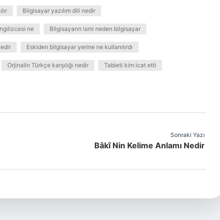
lır
Bilgisayar yazılım dili nedir
İngilizcesi ne
Bilgisayarın ismi neden bilgisayar
nedir
Eskiden bilgisayar yerine ne kullanılırdı
Orjinalin Türkçe karşılığı nedir
Tableti kim icat etti
Sonraki Yazı
Bâkî Nin Kelime Anlamı Nedir