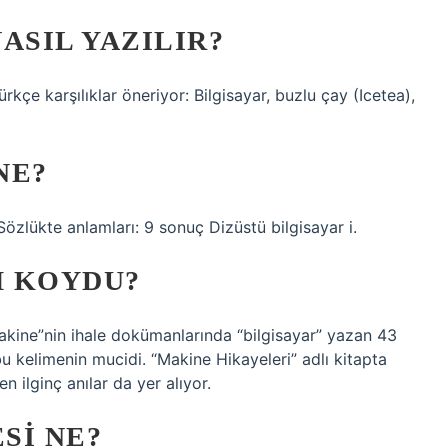
ASIL YAZILIR?
Türkçe karşılıklar öneriyor: Bilgisayar, buzlu çay (Icetea),
NE?
Sözlükte anlamları: 9 sonuç Dizüstü bilgisayar i.
M KOYDU?
akine”nin ihale dokümanlarında “bilgisayar” yazan 43
u kelimenin mucidi. “Makine Hikayeleri” adlı kitapta
en ilginç anılar da yer alıyor.
SI NE?