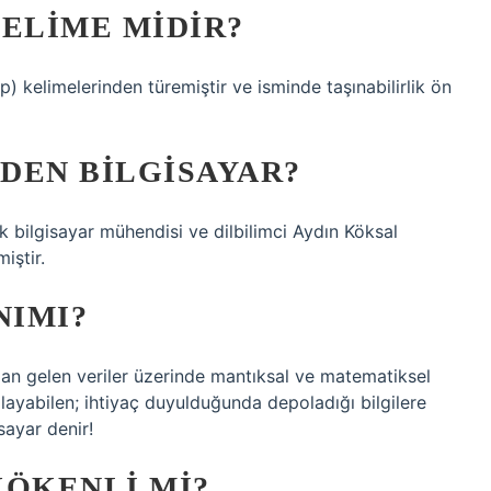
KELIME MIDIR?
p) kelimelerinden türemiştir ve isminde taşınabilirlik ön
EDEN BILGISAYAR?
k bilgisayar mühendisi ve dilbilimci Aydın Köksal
iştir.
NIMI?
ıdan gelen veriler üzerinde mantıksal ve matematiksel
olayabilen; ihtiyaç duyulduğunda depoladığı bilgilere
sayar denir!
KÖKENLI MI?