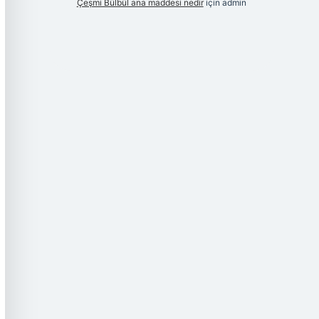
Çeşmi Bülbül ana maddesi nedir
için
admin