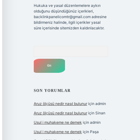
Hukuka ve yasal düzenlemelere aykırı
olduğunu düşündüğünüz içerikleri,
backlinkpanelicomtr@gmail.com
adresine
bildirmeniz halinde, ilgili içerikler yasal
süre içerisinde sitemizden kaldırılacaktır.
Arama
SON YORUMLAR
Aruz ölçüsü nedir nasıl bulunur
için
admin
Aruz ölçüsü nedir nasıl bulunur
için
Sinan
Usul i muhakeme ne demek
için
admin
Usul i muhakeme ne demek
için
Paşa