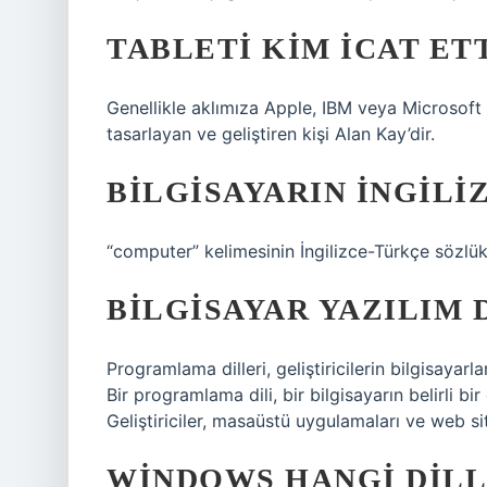
TABLETI KIM ICAT ET
Genellikle aklımıza Apple, IBM veya Microsoft g
tasarlayan ve geliştiren kişi Alan Kay’dir.
BILGISAYARIN İNGILI
“computer” kelimesinin İngilizce-Türkçe sözlük
BILGISAYAR YAZILIM D
Programlama dilleri, geliştiricilerin bilgisayarlar
Bir programlama dili, bir bilgisayarın belirli bi
Geliştiriciler, masaüstü uygulamaları ve web si
WINDOWS HANGI DILL