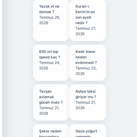
Yazok et ne
Kur’an-ı
demek ?
Kerim’in en
Temmuz 29,
son ayeti
2026
nedir ?
Temmuz 27,
2026
650 mt top
Kadir İnanır
speed kaç ?
neden
Temmuz 24,
evlenmedi ?
2026
Temmuz 23,
2026
Tavşan
Aştiye taksi
avlamak
giriyor mu ?
günah mıdır ?
Temmuz 21,
Temmuz 21,
2026
2026
Şeker neden
Gece yoğurt
hayvanlara
yemenin