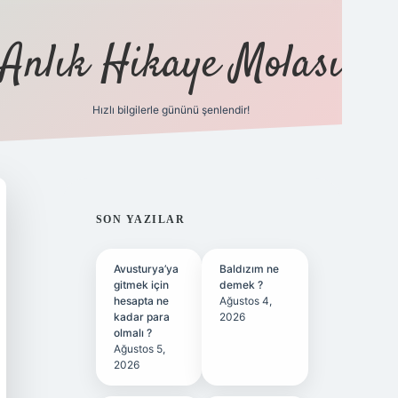
Anlık Hikaye Molası
Hızlı bilgilerle gününü şenlendir!
ilbet yeni giriş
ilbet giriş
grandoperabet giriş
betex
SIDEBAR
SON YAZILAR
Avusturya’ya
Baldızım ne
gitmek için
demek ?
hesapta ne
Ağustos 4,
kadar para
2026
olmalı ?
Ağustos 5,
2026