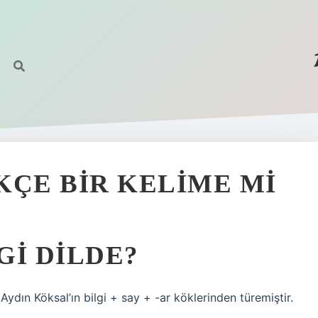
KÇE BIR KELIME MI
GI DILDE?
Aydın Köksal’ın bilgi + say + -ar köklerinden türemiştir.