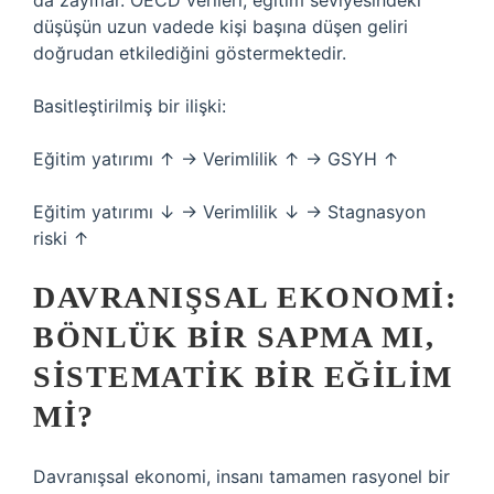
da zayıflar. OECD verileri, eğitim seviyesindeki
düşüşün uzun vadede kişi başına düşen geliri
doğrudan etkilediğini göstermektedir.
Basitleştirilmiş bir ilişki:
Eğitim yatırımı ↑ → Verimlilik ↑ → GSYH ↑
Eğitim yatırımı ↓ → Verimlilik ↓ → Stagnasyon
riski ↑
DAVRANIŞSAL EKONOMI:
BÖNLÜK BIR SAPMA MI,
SISTEMATIK BIR EĞILIM
MI?
Davranışsal ekonomi, insanı tamamen rasyonel bir