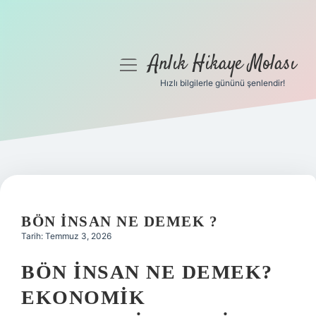
Anlık Hikaye Molası
menüyü
aç
Hızlı bilgilerle gününü şenlendir!
Anasayfa
Gizlilik Politikası
Yasal Uyarı
Hakkımızda
BÖN INSAN NE DEMEK ?
Tarih: Temmuz 3, 2026
BÖN İNSAN NE DEMEK?
EKONOMIK