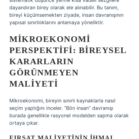
sistematik düşünce yerine kısa vadeli sezgilere
dayandıran birey olarak ele alınabilir. Bu tanım,
bireyi küçümsemekten ziyade, insan davranışının
yapısal sınırlılıklarını anlamaya yöneliktir.
MIKROEKONOMI
PERSPEKTIFI: BIREYSEL
KARARLARIN
GÖRÜNMEYEN
MALIYETI
Mikroekonomi, bireyin sınırlı kaynaklarla nasıl
seçim yaptığını inceler. “Bön insan” davranışı
burada genellikle rasyonel modelden sapma olarak
ortaya çıkar.
FIRSAT MALIYETININ IHMAL