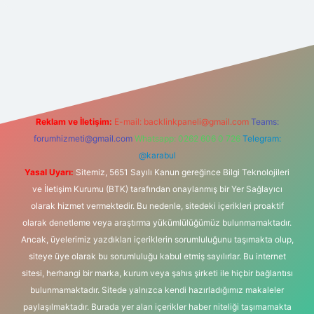
et yeni giriş
ilbet giriş
grandoperabet giriş
betexper
Reklam ve İletişim:
E-mail:
backlinkpaneli@gmail.com
Teams:
forumhizmeti@gmail.com
Whatsapp: 0262 606 0 726
Telegram:
@karabul
Yasal Uyarı:
Sitemiz, 5651 Sayılı Kanun gereğince Bilgi Teknolojileri
ve İletişim Kurumu (BTK) tarafından onaylanmış bir Yer Sağlayıcı
olarak hizmet vermektedir. Bu nedenle, sitedeki içerikleri proaktif
olarak denetleme veya araştırma yükümlülüğümüz bulunmamaktadır.
Ancak, üyelerimiz yazdıkları içeriklerin sorumluluğunu taşımakta olup,
siteye üye olarak bu sorumluluğu kabul etmiş sayılırlar. Bu internet
sitesi, herhangi bir marka, kurum veya şahıs şirketi ile hiçbir bağlantısı
bulunmamaktadır. Sitede yalnızca kendi hazırladığımız makaleler
paylaşılmaktadır. Burada yer alan içerikler haber niteliği taşımamakta