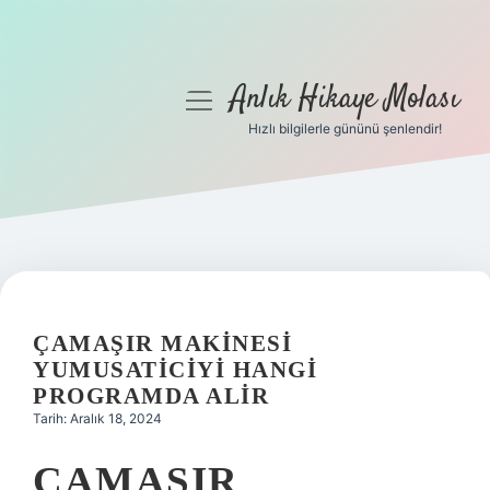
Anlık Hikaye Molası
menüyü
aç
Hızlı bilgilerle gününü şenlendir!
Anasayfa
Gizlilik Politikası
Yasal Uyarı
Hakkımızda
ÇAMAŞIR MAKINESI
YUMUSATICIYI HANGI
PROGRAMDA ALIR
Tarih: Aralık 18, 2024
ÇAMAŞIR