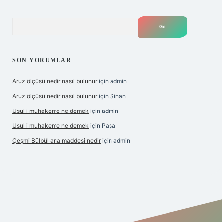
Arama
SON YORUMLAR
Aruz ölçüsü nedir nasıl bulunur
için
admin
Aruz ölçüsü nedir nasıl bulunur
için
Sinan
Usul i muhakeme ne demek
için
admin
Usul i muhakeme ne demek
için
Paşa
Çeşmi Bülbül ana maddesi nedir
için
admin
per