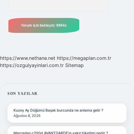
https://www.nethane.net
https://megaplan.com.tr
https://ozgulyayinlari.com.tr
Sitemap
SIDEBAR
SON YAZILAR
Kuzey Ay Düğümü Başak burcunda ne anlama gelir ?
Ağustos 8, 2026
Mercedes c200d AVANTGARDE’ın yakıt tüketimi nedir ?