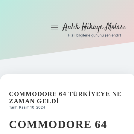
Anlık Hikaye Molası
menüyü
aç
Hızlı bilgilerle gününü şenlendir!
Anasayfa
Gizlilik Politikası
Yasal Uyarı
Hakkımızda
COMMODORE 64 TÜRKIYEYE NE
ZAMAN GELDI
Tarih: Kasım 10, 2024
COMMODORE 64