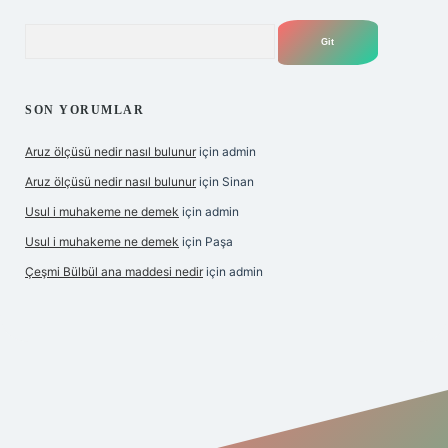
Arama
SON YORUMLAR
Aruz ölçüsü nedir nasıl bulunur
için
admin
Aruz ölçüsü nedir nasıl bulunur
için
Sinan
Usul i muhakeme ne demek
için
admin
Usul i muhakeme ne demek
için
Paşa
Çeşmi Bülbül ana maddesi nedir
için
admin
etexper