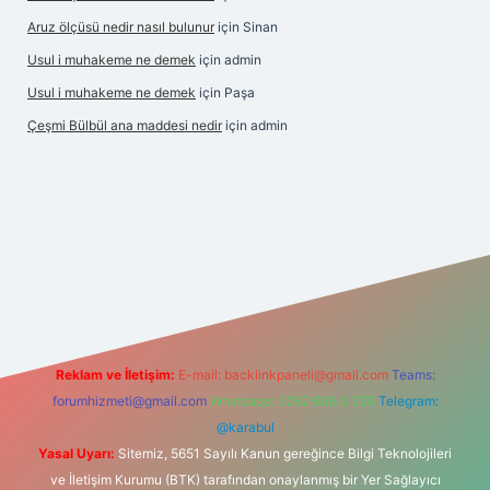
Aruz ölçüsü nedir nasıl bulunur
için
Sinan
Usul i muhakeme ne demek
için
admin
Usul i muhakeme ne demek
için
Paşa
Çeşmi Bülbül ana maddesi nedir
için
admin
r
Reklam ve İletişim:
E-mail:
backlinkpaneli@gmail.com
Teams:
forumhizmeti@gmail.com
Whatsapp: 0262 606 0 726
Telegram:
@karabul
Yasal Uyarı:
Sitemiz, 5651 Sayılı Kanun gereğince Bilgi Teknolojileri
ve İletişim Kurumu (BTK) tarafından onaylanmış bir Yer Sağlayıcı