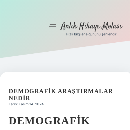
Anlık Hikaye Molası
menüyü
aç
Hızlı bilgilerle gününü şenlendir!
Anasayfa
Gizlilik Politikası
Yasal Uyarı
Hakkımızda
DEMOGRAFIK ARAŞTIRMALAR
NEDIR
Tarih: Kasım 14, 2024
DEMOGRAFIK