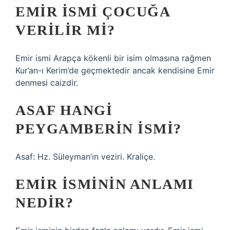
EMIR ISMI ÇOCUĞA
VERILIR MI?
Emir ismi Arapça kökenli bir isim olmasına rağmen
Kur’an-ı Kerim’de geçmektedir ancak kendisine Emir
denmesi caizdir.
ASAF HANGI
PEYGAMBERIN ISMI?
Asaf: Hz. Süleyman’ın veziri. Kraliçe.
EMIR ISMININ ANLAMI
NEDIR?