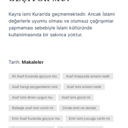
Kayra ismi Kuran’da geçmemektedir. Ancak İslami
değerlerle uyumlu olması ve olumsuz çağrışımlar
yapmaması sebebiyle İslam kültüründe
kullanılmasında bir sakınca yoktur.
Tarih:
Makaleler
Ali Asaf Kuranda geçiyor mu
Asaf Arapçada anlamı nedir
Asaf hangi peygamberin ismi
Asaf ismi anlamı nedir
Asaf ismi dinen uygun mu
Asaf ismi güzel mi
Bebeğe asaf ismi verilir mi
Dinde emir ne demek
Emir Asaf Kuranda geçiyor mu
Emir ismi çocuğa verilir mi