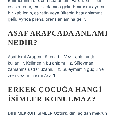
Emir isminin birden fazla anlamı vardır. Emir ismi
esasen emir, emir anlamına gelir. Emir ismi ayrıca
bir kabilenin, aşiretin veya ülkenin başı anlamına
gelir. Ayrıca prens, prens anlamına gelir.
ASAF ARAPÇADA ANLAMI
NEDIR?
Asaf ismi Arapça kökenlidir. Vezir anlamında
kullanılır. Kelimenin bu anlamı Hz. Süleyman
zamanına kadar uzanır. Hz. Süleyman’ın güçlü ve
zeki vezirinin ismi Asaf’tır.
ERKEK ÇOCUĞA HANGI
ISIMLER KONULMAZ?
DİNİ MEKRUH İSİMLER Öztürk, dinî açıdan mekruh