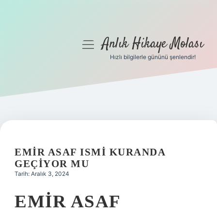
Anlık Hikaye Molası
menüyü
aç
Hızlı bilgilerle gününü şenlendir!
Anasayfa
Gizlilik Politikası
Yasal Uyarı
Hakkımızda
EMIR ASAF ISMI KURANDA
GEÇIYOR MU
Tarih: Aralık 3, 2024
EMIR ASAF