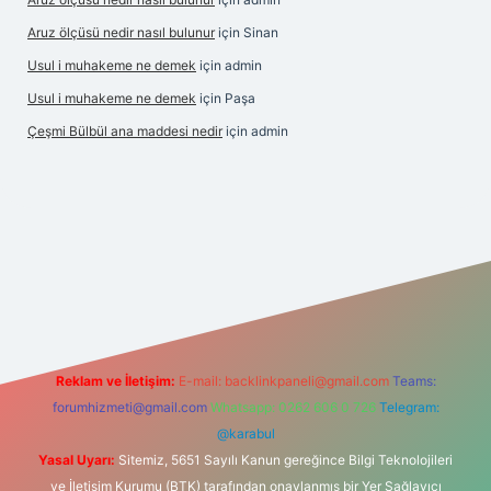
Aruz ölçüsü nedir nasıl bulunur
için
Sinan
Usul i muhakeme ne demek
için
admin
Usul i muhakeme ne demek
için
Paşa
Çeşmi Bülbül ana maddesi nedir
için
admin
giriş
grandoperabet giriş
betexper
Reklam ve İletişim:
E-mail:
backlinkpaneli@gmail.com
Teams:
forumhizmeti@gmail.com
Whatsapp: 0262 606 0 726
Telegram:
@karabul
Yasal Uyarı:
Sitemiz, 5651 Sayılı Kanun gereğince Bilgi Teknolojileri
ve İletişim Kurumu (BTK) tarafından onaylanmış bir Yer Sağlayıcı