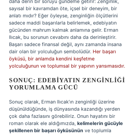
daha derin bir soruyu gündeme getirir: Zenginlik,
sayısal bir kavramdan öte, içsel bir deneyim, bir
anlatı mıdır? Eğer öyleyse, zenginliğin ölçütlerini
sadece maddi başarılarla belirlemek, edebiyatın
gücünden mahrum kalmak anlamına gelir. Erman
Ilıcak, bu sorunun cevabını daha da derinleştirir.
Başarı sadece finansal değil, aynı zamanda insana
dair olan bir yolculuğun sembolüdür.
Her başarı
öyküsü, bir anlamda kendini keşfetme
yolculuğunun ve toplumsal bir yapının yansımasıdır.
SONUÇ: EDEBIYATIN ZENGINLIĞI
YORUMLAMA GÜCÜ
Sonuç olarak, Erman Ilıcak’ın zenginliği üzerine
düşünüldüğünde, iş dünyasında kazandığı yerden
çok daha fazlasını görebiliriz. Onun hayatını bir
roman olarak ele aldığımızda,
kelimelerin gücüyle
şekillenen bir başarı öyküsünün
ve toplumla