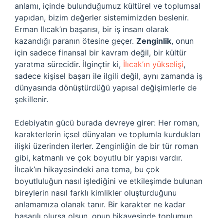
anlamı, içinde bulunduğumuz kültürel ve toplumsal
yapıdan, bizim değerler sistemimizden beslenir.
Erman Ilıcak’ın başarısı, bir iş insanı olarak
kazandığı paranın ötesine geçer.
Zenginlik
, onun
için sadece finansal bir kavram değil, bir kültür
yaratma sürecidir. İlginçtir ki,
İlıcak’ın yükselişi
,
sadece kişisel başarı ile ilgili değil, aynı zamanda iş
dünyasında dönüştürdüğü yapısal değişimlerle de
şekillenir.
Edebiyatın gücü burada devreye girer: Her roman,
karakterlerin içsel dünyaları ve toplumla kurdukları
ilişki üzerinden ilerler. Zenginliğin de bir tür roman
gibi, katmanlı ve çok boyutlu bir yapısı vardır.
İlıcak’ın hikayesindeki ana tema, bu çok
boyutluluğun nasıl işlediğini ve etkileşimde bulunan
bireylerin nasıl farklı kimlikler oluşturduğunu
anlamamıza olanak tanır. Bir karakter ne kadar
başarılı olursa olsun, onun hikayesinde toplumun