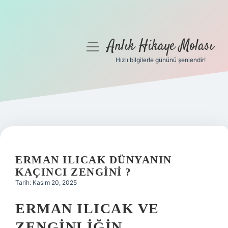
Anlık Hikaye Molası
menüyü
aç
Hızlı bilgilerle gününü şenlendir!
Anasayfa
Gizlilik Politikası
Yasal Uyarı
Hakkımızda
ERMAN ILICAK DÜNYANIN
KAÇINCI ZENGINI ?
Tarih: Kasım 20, 2025
ERMAN ILICAK VE
ZENGINLIĞIN