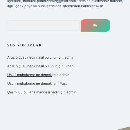
içerikleri,
backlinkpanelicomtr@gmail.com
adresine bildirmeniz halinde,
ilgili içerikler yasal süre içerisinde sitemizden kaldırılacaktır.
Arama
SON YORUMLAR
Aruz ölçüsü nedir nasıl bulunur
için
admin
Aruz ölçüsü nedir nasıl bulunur
için
Sinan
Usul i muhakeme ne demek
için
admin
Usul i muhakeme ne demek
için
Paşa
Çeşmi Bülbül ana maddesi nedir
için
admin