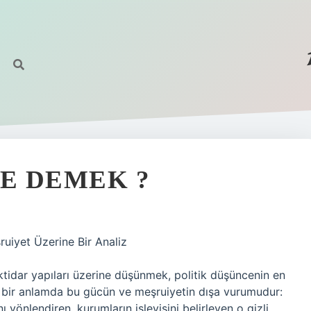
NE DEMEK ?
ruiyet Üzerine Bir Analiz
iktidar yapıları üzerine düşünmek, politik düşüncenin en
dı, bir anlamda bu gücün ve meşruiyetin dışa vurumudur:
nı yönlendiren, kurumların işleyişini belirleyen o gizli