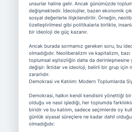
unsurlar haline gelir. Ancak günümüzde toplum
değişmektedir. İdeolojiler, bazen ekonomik çık
sosyal değerlerle ilişkilendirilir. Örneğin, neol
özelleştirilmesi gibi politikalarla birlikte, ins
bir ideoloji de güç kazanır.
Ancak burada sormamız gereken soru, bu ideolo
olmadığıdır. Neoliberalizm ve kapitalizm, bazı b
toplumsal eşitsizliğin daha da derinleşmesine 
değişir: İktidar ve ideoloji, belirli bir grup içi
zararlıdır.
Demokrasi ve Katılım: Modern Toplumlarda Siy
Demokrasi, halkın kendi kendisini yönettiği bi
olduğu ve nasıl işlediği, her toplumda farklılık
biridir ve bu katılım, sadece seçimlerde oy kul
günlük siyasal süreçlere ne kadar dahil olduğ
olmadığıdır.