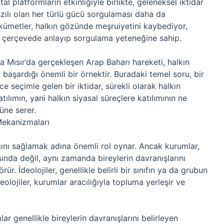
l platformların etkinliğiyle birlikte, geleneksel iktidar
yazılı olan her türlü gücü sorgulaması daha da
ükümetler, halkın gözünde meşruiyetini kaybediyor,
ir çerçevede anlayıp sorgulama yeteneğine sahip.
a Mısır’da gerçekleşen Arap Baharı hareketi, halkın
 başardığı önemli bir örnektir. Buradaki temel soru, bir
 seçimle gelen bir iktidar, sürekli olarak halkın
ılımın, yani halkın siyasal süreçlere katılımının ne
üne serer.
Mekanizmaları
ğını sağlamak adına önemli rol oynar. Ancak kurumlar,
nda değil, aynı zamanda bireylerin davranışlarını
rür. İdeolojiler, genellikle belirli bir sınıfın ya da grubun
eolojiler, kurumlar aracılığıyla topluma yerleşir ve
r genellikle bireylerin davranışlarını belirleyen