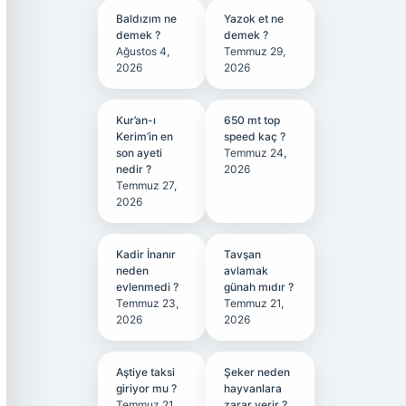
Baldızım ne
Yazok et ne
demek ?
demek ?
Ağustos 4,
Temmuz 29,
2026
2026
Kur’an-ı
650 mt top
Kerim’in en
speed kaç ?
son ayeti
Temmuz 24,
nedir ?
2026
Temmuz 27,
2026
Kadir İnanır
Tavşan
neden
avlamak
evlenmedi ?
günah mıdır ?
Temmuz 23,
Temmuz 21,
2026
2026
Aştiye taksi
Şeker neden
giriyor mu ?
hayvanlara
Temmuz 21,
zarar verir ?