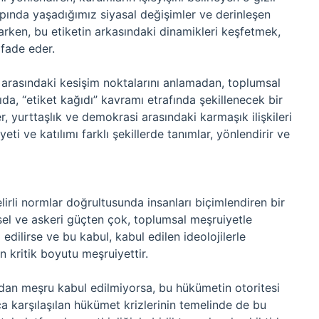
apında yaşadığımız siyasal değişimler ve derinleşen
rken, bu etiketin arkasındaki dinamikleri keşfetmek,
ifade eder.
 arasındaki kesişim noktalarını anlamadan, toplumsal
da, “etiket kağıdı” kavramı etrafında şekillenecek bir
ler, yurttaşlık ve demokrasi arasındaki karmaşık ilişkileri
ti ve katılımı farklı şekillerde tanımlar, yönlendirir ve
lirli normlar doğrultusunda insanları biçimlendiren bir
ksel ve askeri güçten çok, toplumsal meşruiyetle
ul edilirse ve bu kabul, kabul edilen ideolojilerle
en kritik boyutu meşruiyettir.
dan meşru kabul edilmiyorsa, bu hükümetin otoritesi
a karşılaşılan hükümet krizlerinin temelinde de bu