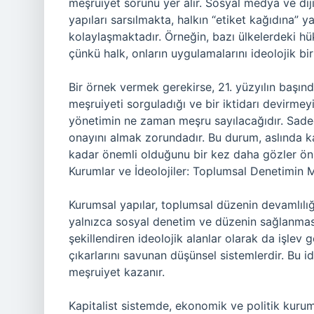
meşruiyet sorunu yer alır. Sosyal medya ve dijita
yapıları sarsılmakta, halkın “etiket kağıdına” 
kolaylaşmaktadır. Örneğin, bazı ülkelerdeki h
çünkü halk, onların uygulamalarını ideolojik b
Bir örnek vermek gerekirse, 21. yüzyılın başınd
meşruiyeti sorguladığı ve bir iktidarı devirmeyi
yönetimin ne zaman meşru sayılacağıdır. Sadece
onayını almak zorundadır. Bu durum, aslında kat
kadar önemli olduğunu bir kez daha gözler ön
Kurumlar ve İdeolojiler: Toplumsal Denetimin 
Kurumsal yapılar, toplumsal düzenin devamlılı
yalnızca sosyal denetim ve düzenin sağlanması
şekillendiren ideolojik alanlar olarak da işlev gö
çıkarlarını savunan düşünsel sistemlerdir. Bu id
meşruiyet kazanır.
Kapitalist sistemde, ekonomik ve politik kurumla