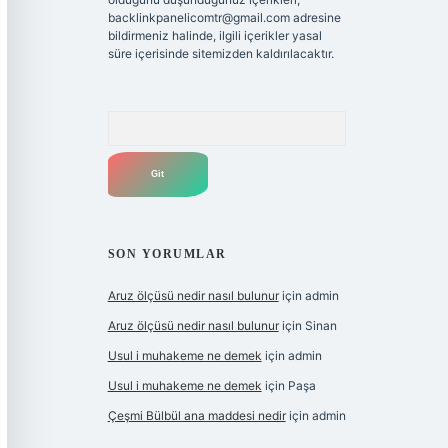
backlinkpanelicomtr@gmail.com
adresine
bildirmeniz halinde, ilgili içerikler yasal
süre içerisinde sitemizden kaldırılacaktır.
Arama
SON YORUMLAR
Aruz ölçüsü nedir nasıl bulunur
için
admin
Aruz ölçüsü nedir nasıl bulunur
için
Sinan
Usul i muhakeme ne demek
için
admin
Usul i muhakeme ne demek
için
Paşa
Çeşmi Bülbül ana maddesi nedir
için
admin