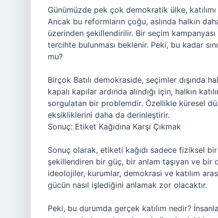
Günümüzde pek çok demokratik ülke, katılımı t
Ancak bu reformların çoğu, aslında halkın daha 
üzerinden şekillendirilir. Bir seçim kampanyası 
tercihte bulunması beklenir. Peki, bu kadar sın
mu?
Birçok Batılı demokraside, seçimler dışında halkın
kapalı kapılar ardında alındığı için, halkın katı
sorgulatan bir problemdir. Özellikle küresel d
eksikliklerini daha da derinleştirir.
Sonuç: Etiket Kağıdına Karşı Çıkmak
Sonuç olarak, etiketi kağıdı sadece fiziksel bi
şekillendiren bir güç, bir anlam taşıyan ve bir 
ideolojiler, kurumlar, demokrasi ve katılım ar
gücün nasıl işlediğini anlamak zor olacaktır.
Peki, bu durumda gerçek katılım nedir? İnsanla