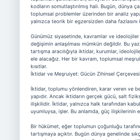
kodların somutlaştırılmış hali. Bugün, dünya ç
toplumsal problemler üzerinden bir analiz yapa
yalnızca teorik bir egzersizden daha fazlasını 
Günümüz siyasetinde, kavramlar ve ideolojiler
değişimin anlaşılması mümkün değildir. Bu yazı
tartışma aracılığıyla iktidar, kurumlar, ideoloji
ele alacağız. Her bir kavram, toplumsal meşruiye
kısıtlar.
İktidar ve Meşruiyet: Gücün Zihinsel Çerçevesi
İktidar, toplumu yönlendiren, karar veren ve be
yapıdır. Ancak iktidarın gerçek gücü, salt fizi
ilişkilidir. İktidar, yalnızca halk tarafından kab
uyumluysa, işler. Bu anlamda, güç ilişkilerinin 
Bir hükümet, eğer toplumun çoğunluğu tarafın
tartışmaya açıktır. Bugün dünya genelinde sıkç