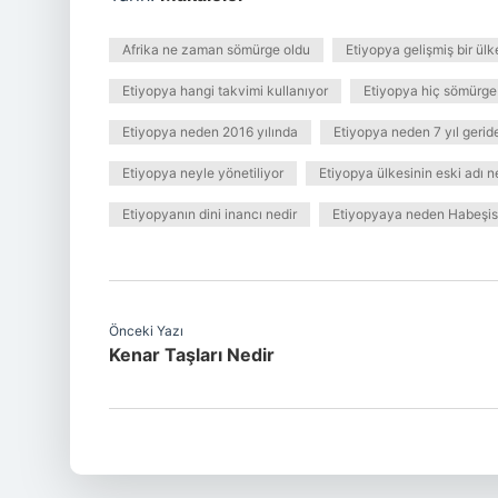
Afrika ne zaman sömürge oldu
Etiyopya gelişmiş bir ülk
Etiyopya hangi takvimi kullanıyor
Etiyopya hiç sömürge
Etiyopya neden 2016 yılında
Etiyopya neden 7 yıl gerid
Etiyopya neyle yönetiliyor
Etiyopya ülkesinin eski adı n
Etiyopyanın dini inancı nedir
Etiyopyaya neden Habeşis
Önceki Yazı
Kenar Taşları Nedir