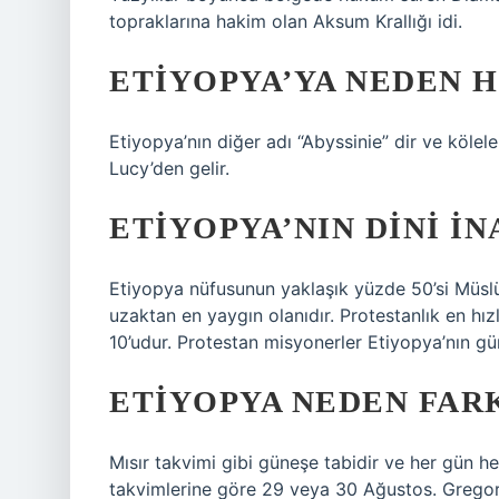
topraklarına hakim olan Aksum Krallığı idi.
ETIYOPYA’YA NEDEN 
Etiyopya’nın diğer adı “Abyssinie” dir ve kölel
Lucy’den gelir.
ETIYOPYA’NIN DINI IN
Etiyopya nüfusunun yaklaşık yüzde 50’si Müsl
uzaktan en yaygın olanıdır. Protestanlık en hı
10’udur. Protestan misyonerler Etiyopya’nın gün
ETIYOPYA NEDEN FARK
Mısır takvimi gibi güneşe tabidir ve her gün her
takvimlerine göre 29 veya 30 Ağustos. Gregorye