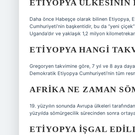
ETIYOPYA ÜLKESININ 
Daha önce Habeşçe olarak bilinen Etiyopya, 
Cumhuriyeti’nin başkentidir, bu da “yeni çiçek”
Uganda’dır ve yaklaşık 1,2 milyon kilometrekare
ETIYOPYA HANGI TAK
Gregoryen takvimine göre, 7 yıl ve 8 aya daya
Demokratik Etiyopya Cumhuriyeti’nin tüm resm
AFRIKA NE ZAMAN SÖ
19. yüzyılın sonunda Avrupa ülkeleri tarafında
yüzyılda sömürgecilik sürecinden sonra ortaya 
ETIYOPYA IŞGAL EDIL