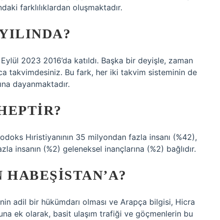
ndaki farklılıklardan oluşmaktadır.
 YILINDA?
Eylül 2023 2016’da katıldı. Başka bir deyişle, zaman
a takvimdesiniz. Bu fark, her iki takvim sisteminin de
sına dayanmaktadır.
HEPTIR?
odoks Hıristiyanının 35 milyondan fazla insanı (%42),
la insanın (%2) geleneksel inançlarına (%2) bağlıdır.
 HABEŞISTAN’A?
inin adil bir hükümdarı olması ve Arapça bilgisi, Hicra
una ek olarak, basit ulaşım trafiği ve göçmenlerin bu