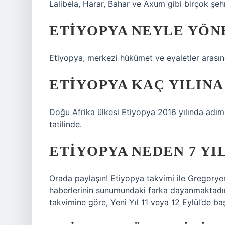
Lalibela, Harar, Bahar ve Axum gibi birçok şeh
ETIYOPYA NEYLE YÖN
Etiyopya, merkezi hükümet ve eyaletler arasında
ETIYOPYA KAÇ YILINA
Doğu Afrika ülkesi Etiyopya 2016 yılında adım
tatilinde.
ETIYOPYA NEDEN 7 YI
Orada paylaşın! Etiyopya takvimi ile Gregoryen t
haberlerinin sunumundaki farka dayanmaktadır. 
takvimine göre, Yeni Yıl 11 veya 12 Eylül’de baş