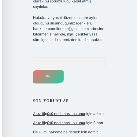
olarak bu sorumluluğu kabul etmiş
sayılırlar.
Hukuka ve yasal düzenlemelere aykırı
olduğunu düşündüğünüz içerikleri,
backlinkpanelicomtr@gmail.com
adresine
bildirmeniz halinde, ilgili içerikler yasal
süre içerisinde sitemizden kaldırılacaktır.
Arama
SON YORUMLAR
Aruz ölçüsü nedir nasıl bulunur
için
admin
Aruz ölçüsü nedir nasıl bulunur
için
Sinan
Usul i muhakeme ne demek
için
admin