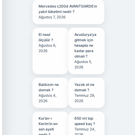
Mercedes c200d AVANTGARDE’ın
yakıt tüketimi nedir ?
Ağustos 7, 2026
El nasıl
Avusturya’ya
ölçülür ?
gitmek için
Ağustos 6,
hesapta ne
2026
kadar para
olmalı ?
Ağustos 5,
2026
Baldızım ne
Yazok et ne
demek ?
demek ?
Ağustos 4,
Temmuz 29,
2026
2026
Kur’an-ı
650 mt top
Kerim’in en
speed kaç ?
son ayeti
Temmuz 24,
nedir ?
2026