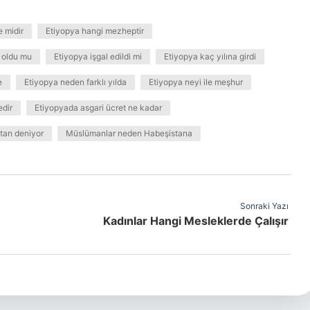
e midir
Etiyopya hangi mezheptir
 oldu mu
Etiyopya işgal edildi mi
Etiyopya kaç yılına girdi
e
Etiyopya neden farklı yılda
Etiyopya neyi ile meşhur
edir
Etiyopyada asgari ücret ne kadar
tan deniyor
Müslümanlar neden Habeşistana
Sonraki Yazı
Kadınlar Hangi Mesleklerde Çalışır