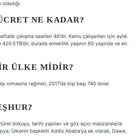
olasılığı.
 ÜCRET NE KADAR?
ftalık çalışma saatleri 48’dir. Kamu çalışanları için aylık
in 420 ETB’dir, burada emeklilik yaşının 60 yaşında ve en
IR ÜLKE MIDIR?
hip olmasına rağmen, 2017’de kişi başı 740 dolar
EŞHUR?
ürel dokuyu, tarihi yapıları ve göz açıcı manzaralarla
yopya; Ülkenin başkenti Addis Ababa’ya ek olarak, Dawa,