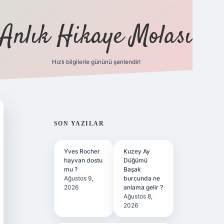
Anlık Hikaye Molası
Hızlı bilgilerle gününü şenlendir!
ilbet yeni giriş
ilbet giriş
grandope
SIDEBAR
SON YAZILAR
Yves Rocher
Kuzey Ay
hayvan dostu
Düğümü
mu ?
Başak
Ağustos 9,
burcunda ne
2026
anlama gelir ?
Ağustos 8,
2026