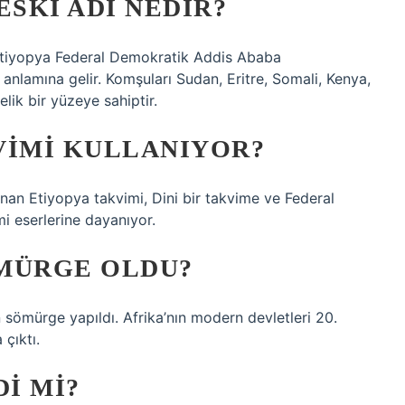
ESKI ADI NEDIR?
Etiyopya Federal Demokratik Addis Ababa
 anlamına gelir. Komşuları Sudan, Eritre, Somali, Kenya,
lik bir yüzeye sahiptir.
VIMI KULLANIYOR?
nan Etiyopya takvimi, Dini bir takvime ve Federal
i eserlerine dayanıyor.
MÜRGE OLDU?
n sömürge yapıldı. Afrika’nın modern devletleri 20.
çıktı.
DI MI?