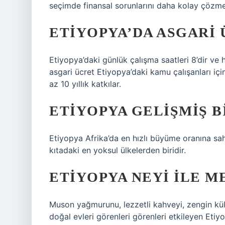
seçimde finansal sorunlarını daha kolay çözme 
ETIYOPYA’DA ASGARI
Etiyopya’daki günlük çalışma saatleri 8’dir ve ha
asgari ücret Etiyopya’daki kamu çalışanları iç
az 10 yıllık katkılar.
ETIYOPYA GELIŞMIŞ B
Etiyopya Afrika’da en hızlı büyüme oranına sa
kıtadaki en yoksul ülkelerden biridir.
ETIYOPYA NEYI ILE M
Muson yağmurunu, lezzetli kahveyi, zengin kült
doğal evleri görenleri görenleri etkileyen Eti