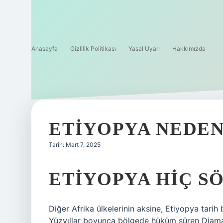
Anasayfa
Gizlilik Politikası
Yasal Uyarı
Hakkımızda
ETIYOPYA NEDE
Tarih: Mart 7, 2025
ETIYOPYA HIÇ S
Diğer Afrika ülkelerinin aksine, Etiyopya tari
Yüzyıllar boyunca bölgede hüküm süren Diamat 