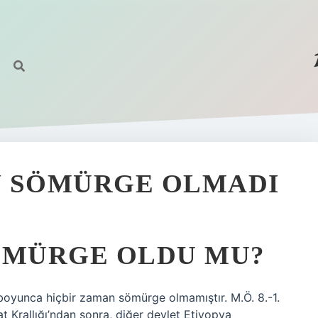
N SÖMÜRGE OLMADI
ÖMÜRGE OLDU MU?
h boyunca hiçbir zaman sömürge olmamıştır. M.Ö. 8.-1.
Krallığı’ndan sonra, diğer devlet Etiyopya