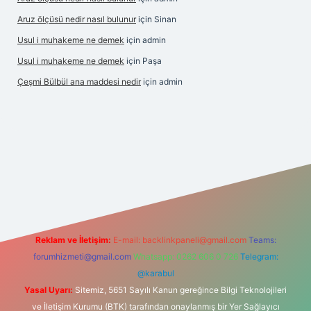
Aruz ölçüsü nedir nasıl bulunur
için
Sinan
Usul i muhakeme ne demek
için
admin
Usul i muhakeme ne demek
için
Paşa
Çeşmi Bülbül ana maddesi nedir
için
admin
exper
Reklam ve İletişim:
E-mail:
backlinkpaneli@gmail.com
Teams:
forumhizmeti@gmail.com
Whatsapp: 0262 606 0 726
Telegram:
@karabul
Yasal Uyarı:
Sitemiz, 5651 Sayılı Kanun gereğince Bilgi Teknolojileri
ve İletişim Kurumu (BTK) tarafından onaylanmış bir Yer Sağlayıcı