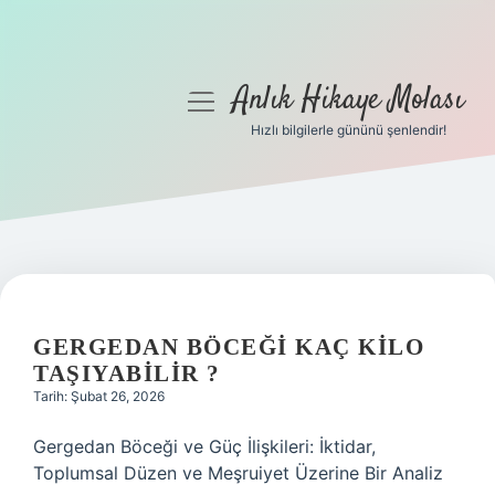
Anlık Hikaye Molası
menüyü
aç
Hızlı bilgilerle gününü şenlendir!
Anasayfa
Gizlilik Politikası
Yasal Uyarı
Hakkımızda
GERGEDAN BÖCEĞI KAÇ KILO
TAŞIYABILIR ?
Tarih: Şubat 26, 2026
Gergedan Böceği ve Güç İlişkileri: İktidar,
Toplumsal Düzen ve Meşruiyet Üzerine Bir Analiz