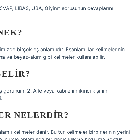
 ESVAP, LIBAS, UBA, Giyim” sorusunun cevaplarını
NEK?
ilimizde birçok eş anlamlıdır. Eşanlamlılar kelimelerinin
 ve beyaz-akım gibi kelimeler kullanılabilir.
GELIR?
.
ER NELERDIR?
mlı kelimeler denir. Bu tür kelimeler birbirlerinin yerini
rsa, cümle anlamında bir değişiklik ve bozulma yoktur.