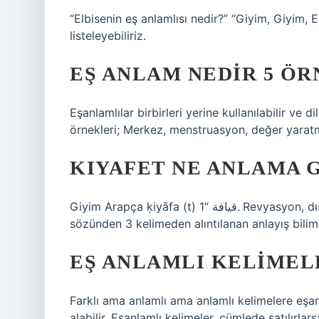
“Elbisenin eş anlamlısı nedir?” “Giyim, Giyim,
listeleyebiliriz.
EŞ ANLAM NEDIR 5 ÖR
Eşanlamlılar birbirleri yerine kullanılabilir ve d
örnekleri; Merkez, menstruasyon, değer yaratma
KIYAFET NE ANLAMA 
Giyim Arapça ḳiyāfa (t) قيافة “1. Revyasyon, dış görünüm, 2. Aile veya kabilenin ikinci kişinin
sözünden 3 kelimeden alıntılanan anlayış bilimi
EŞ ANLAMLI KELIMEL
Farklı ama anlamlı ama anlamlı kelimelere eşanla
alabilir. Eşanlamlı kelimeler, cümlede satılırla