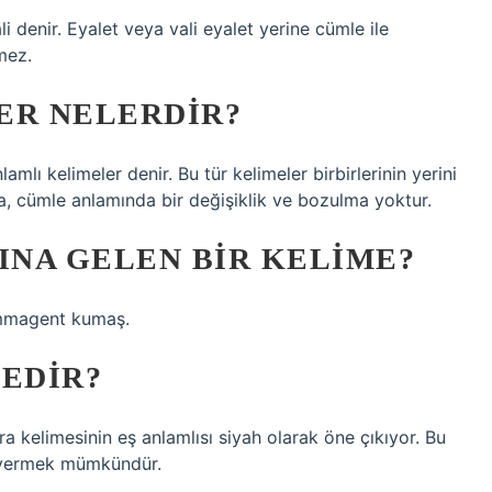
i denir. Eyalet veya vali eyalet yerine cümle ile
mez.
ER NELERDIR?
mlı kelimeler denir. Bu tür kelimeler birbirlerinin yerini
rsa, cümle anlamında bir değişiklik ve bozulma yoktur.
INA GELEN BIR KELIME?
 Immagent kumaş.
NEDIR?
a kelimesinin eş anlamlısı siyah olarak öne çıkıyor. Bu
r vermek mümkündür.