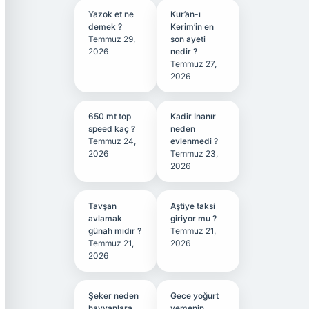
Yazok et ne
Kur’an-ı
demek ?
Kerim’in en
Temmuz 29,
son ayeti
2026
nedir ?
Temmuz 27,
2026
650 mt top
Kadir İnanır
speed kaç ?
neden
Temmuz 24,
evlenmedi ?
2026
Temmuz 23,
2026
Tavşan
Aştiye taksi
avlamak
giriyor mu ?
günah mıdır ?
Temmuz 21,
Temmuz 21,
2026
2026
Şeker neden
Gece yoğurt
hayvanlara
yemenin