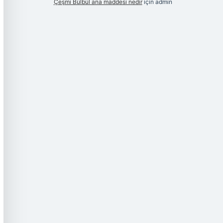
Çeşmi Bülbül ana maddesi nedir
için
admin