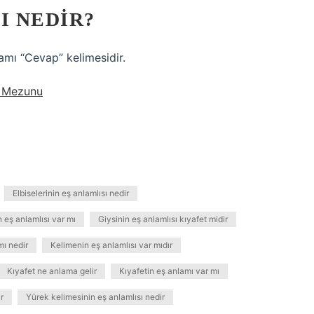
I NEDIR?
amı “Cevap” kelimesidir.
l Mezunu
Elbiselerinin eş anlamlısı nedir
n eş anlamlısı var mı
Giysinin eş anlamlısı kıyafet midir
mı nedir
Kelimenin eş anlamlısı var mıdır
Kıyafet ne anlama gelir
Kıyafetin eş anlamı var mı
r
Yürek kelimesinin eş anlamlısı nedir