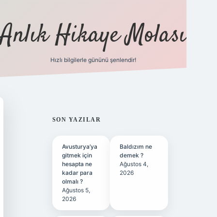
Anlık Hikaye Molası
Hızlı bilgilerle gününü şenlendir!
ilbet yeni giriş
ilbet giriş
grand
SIDEBAR
SON YAZILAR
Avusturya’ya
Baldızım ne
gitmek için
demek ?
hesapta ne
Ağustos 4,
kadar para
2026
olmalı ?
Ağustos 5,
2026