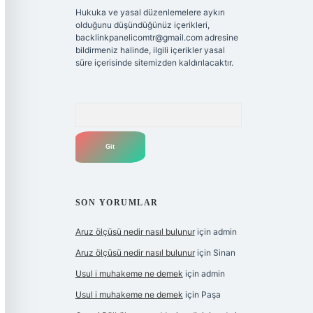
Hukuka ve yasal düzenlemelere aykırı
olduğunu düşündüğünüz içerikleri,
backlinkpanelicomtr@gmail.com
adresine
bildirmeniz halinde, ilgili içerikler yasal
süre içerisinde sitemizden kaldırılacaktır.
Arama
SON YORUMLAR
Aruz ölçüsü nedir nasıl bulunur
için
admin
Aruz ölçüsü nedir nasıl bulunur
için
Sinan
Usul i muhakeme ne demek
için
admin
Usul i muhakeme ne demek
için
Paşa