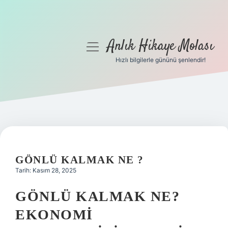
Anlık Hikaye Molası
menüyü
aç
Hızlı bilgilerle gününü şenlendir!
Anasayfa
Gizlilik Politikası
Yasal Uyarı
Hakkımızda
GÖNLÜ KALMAK NE ?
Tarih: Kasım 28, 2025
GÖNLÜ KALMAK NE?
EKONOMI