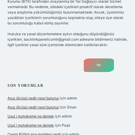
Kurumu (BTK) tarafından onaylanmış bir Yer Sağlayıcı olarak hizmet
vermektedir. Bu nedenle, sitedeki içerikleri proaktif olarak denetleme
veya araştırma yükümlülüğümüz bulunmamaktadır. Ancak, üyelerimiz
yazdıkları içeriklerin sorumluluğunu taşımakta olup, siteye üye olarak
bu sorumluluğu kabul etmiş sayılırlar.
Hukuka ve yasal düzenlemelere aykırı olduğunu düşündüğünüz
içerikleri,
backlinkpanelicomtr@gmail.com
adresine bildirmeniz halinde,
ilgili içerikler yasal süre içerisinde sitemizden kaldırılacaktır.
Arama
SON YORUMLAR
Aruz ölçüsü nedir nasıl bulunur
için
admin
Aruz ölçüsü nedir nasıl bulunur
için
Sinan
Usul i muhakeme ne demek
için
admin
Usul i muhakeme ne demek
için
Paşa
Çeşmi Bülbül ana maddesi nedir
için
admin