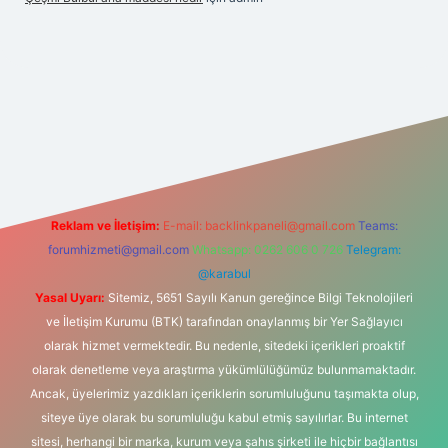
etexper
Reklam ve İletişim:
E-mail:
backlinkpaneli@gmail.com
Teams:
forumhizmeti@gmail.com
Whatsapp: 0262 606 0 726
Telegram:
@karabul
Yasal Uyarı:
Sitemiz, 5651 Sayılı Kanun gereğince Bilgi Teknolojileri
ve İletişim Kurumu (BTK) tarafından onaylanmış bir Yer Sağlayıcı
olarak hizmet vermektedir. Bu nedenle, sitedeki içerikleri proaktif
olarak denetleme veya araştırma yükümlülüğümüz bulunmamaktadır.
Ancak, üyelerimiz yazdıkları içeriklerin sorumluluğunu taşımakta olup,
siteye üye olarak bu sorumluluğu kabul etmiş sayılırlar. Bu internet
sitesi, herhangi bir marka, kurum veya şahıs şirketi ile hiçbir bağlantısı