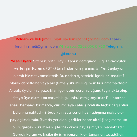
 giriş
grandoperabet giriş
betexper
Reklam ve İletişim:
E-mail:
backlinkpaneli@gmail.com
Teams:
forumhizmeti@gmail.com
Whatsapp: 0262 606 0 726
Telegram:
@karabul
Yasal Uyarı:
Sitemiz, 5651 Sayılı Kanun gereğince Bilgi Teknolojileri
ve İletişim Kurumu (BTK) tarafından onaylanmış bir Yer Sağlayıcı
olarak hizmet vermektedir. Bu nedenle, sitedeki içerikleri proaktif
olarak denetleme veya araştırma yükümlülüğümüz bulunmamaktadır.
Ancak, üyelerimiz yazdıkları içeriklerin sorumluluğunu taşımakta olup,
siteye üye olarak bu sorumluluğu kabul etmiş sayılırlar. Bu internet
sitesi, herhangi bir marka, kurum veya şahıs şirketi ile hiçbir bağlantısı
bulunmamaktadır. Sitede yalnızca kendi hazırladığımız makaleler
paylaşılmaktadır. Burada yer alan içerikler haber niteliği taşımamakta
olup, gerçek kurum ve kişiler hakkında paylaşım yapılmamaktadır.
Gerçek kurum ve kişiler ile isim benzerlikleri tamamen tesadüfidir.