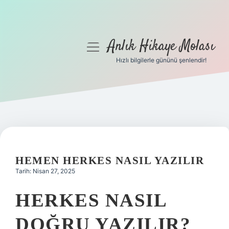
Anlık Hikaye Molası
menüyü
aç
Hızlı bilgilerle gününü şenlendir!
Anasayfa
Gizlilik Politikası
Yasal Uyarı
Hakkımızda
HEMEN HERKES NASIL YAZILIR
Tarih: Nisan 27, 2025
HERKES NASIL
DOĞRU YAZILIR?