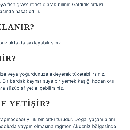
a fish grass roast olarak bilinir. Galdirik bitkisi
asında hasat edilir.
KLANIR?
uzlukta da saklayabilirsiniz.
NIR?
nize veya yoğurdunuza ekleyerek tüketebilirsiniz.
iz. Bir bardak kaynar suya bir yemek kaşığı hodan otu
 süzüp afiyetle içebilirsiniz.
E YETIŞIR?
raginaceae) yıllık bir bitki türüdür. Doğal yaşam alanı
nadolu’da yaygın olmasına rağmen Akdeniz bölgesinde