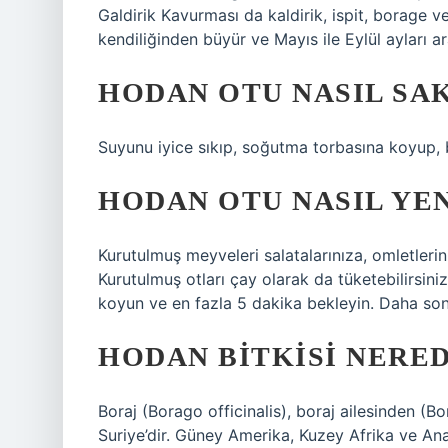
Galdirik Kavurması da kaldirik, ispit, borage vey
kendiliğinden büyür ve Mayıs ile Eylül ayları ar
HODAN OTU NASIL SA
Suyunu iyice sıkıp, soğutma torbasına koyup, b
HODAN OTU NASIL YE
Kurutulmuş meyveleri salatalarınıza, omletleri
Kurutulmuş otları çay olarak da tüketebilirsin
koyun ve en fazla 5 dakika bekleyin. Daha sonra
HODAN BITKISI NERED
Boraj (Borago officinalis), boraj ailesinden (Bo
Suriye’dir. Güney Amerika, Kuzey Afrika ve A