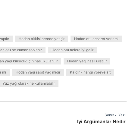
apılır
Hodan bitkisi nerede yetişir
Hodan otu cesaret verir mi
an otu ne zaman toplanır
Hodan otu nelere iyi gelir
n yağı kırışıklık için nasıl kullanılır
Hodan yağı nasıl üretilir
r mi
Hodan yağı sabit yağ mıdır
Kaldirik hangi yöreye ait
Yüz yağı olarak ne kullanılabilir
Sonraki Yazı
Iyi Argümanlar Nedir