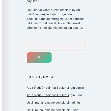
sayılırlar.
Hukuka ve yasal düzenlemelere aykırı
olduğunu düşündüğünüz içerikleri,
backlinkpanelicomtr@gmail.com
adresine
bildirmeniz halinde, ilgili içerikler yasal
süre içerisinde sitemizden kaldırılacaktır.
Arama
SON YORUMLAR
Aruz ölçüsü nedir nasıl bulunur
için
admin
Aruz ölçüsü nedir nasıl bulunur
için
Sinan
Usul i muhakeme ne demek
için
admin
Usul i muhakeme ne demek
için
Paşa