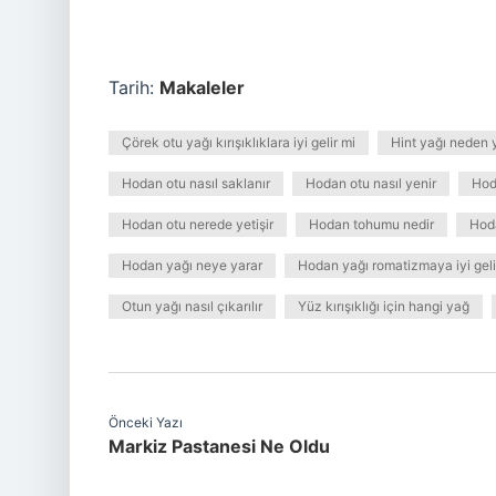
Tarih:
Makaleler
Çörek otu yağı kırışıklıklara iyi gelir mi
Hint yağı neden y
Hodan otu nasıl saklanır
Hodan otu nasıl yenir
Hod
Hodan otu nerede yetişir
Hodan tohumu nedir
Hoda
Hodan yağı neye yarar
Hodan yağı romatizmaya iyi geli
Otun yağı nasıl çıkarılır
Yüz kırışıklığı için hangi yağ
Önceki Yazı
Markiz Pastanesi Ne Oldu