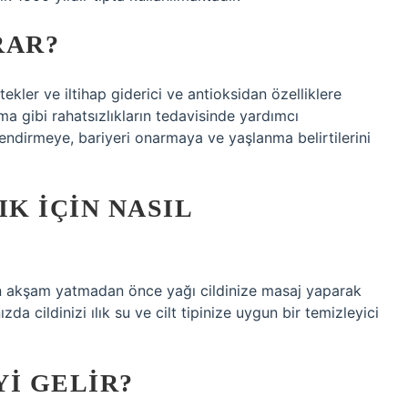
RAR?
ekler ve iltihap giderici ve antioksidan özelliklere
ma gibi rahatsızlıkların tedavisinde yardımcı
lendirmeye, bariyeri onarmaya ve yaşlanma belirtilerini
K IÇIN NASIL
n akşam yatmadan önce yağı cildinize masaj yaparak
da cildinizi ılık su ve cilt tipinize uygun bir temizleyici
I GELIR?