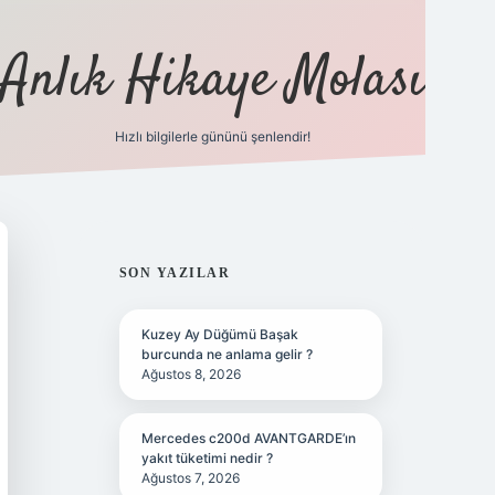
Anlık Hikaye Molası
Hızlı bilgilerle gününü şenlendir!
ilbet yeni giriş
ilbet giriş
grandoperabet giriş
betex
SIDEBAR
SON YAZILAR
Kuzey Ay Düğümü Başak
burcunda ne anlama gelir ?
Ağustos 8, 2026
Mercedes c200d AVANTGARDE’ın
yakıt tüketimi nedir ?
Ağustos 7, 2026