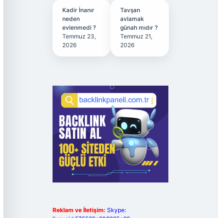
Kadir İnanır
Tavşan
neden
avlamak
evlenmedi ?
günah mıdır ?
Temmuz 23,
Temmuz 21,
2026
2026
Reklam ve İletişim:
Skype: