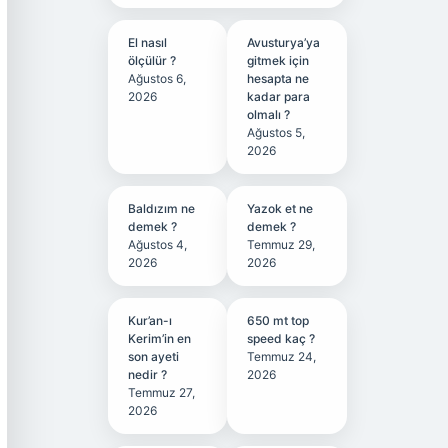
El nasıl
Avusturya’ya
ölçülür ?
gitmek için
Ağustos 6,
hesapta ne
2026
kadar para
olmalı ?
Ağustos 5,
2026
Baldızım ne
Yazok et ne
demek ?
demek ?
Ağustos 4,
Temmuz 29,
2026
2026
Kur’an-ı
650 mt top
Kerim’in en
speed kaç ?
son ayeti
Temmuz 24,
nedir ?
2026
Temmuz 27,
2026