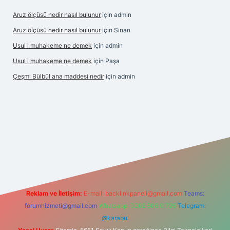
Aruz ölçüsü nedir nasıl bulunur
için
admin
Aruz ölçüsü nedir nasıl bulunur
için
Sinan
Usul i muhakeme ne demek
için
admin
Usul i muhakeme ne demek
için
Paşa
Çeşmi Bülbül ana maddesi nedir
için
admin
giriş
grandoperabet giriş
betexper
Reklam ve İletişim:
E-mail:
backlinkpaneli@gmail.com
Teams:
forumhizmeti@gmail.com
Whatsapp: 0262 606 0 726
Telegram:
@karabul