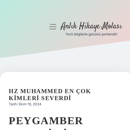
Anlık Hikaye Molası
menüyü
aç
Hızlı bilgilerle gününü şenlendir!
Anasayfa
Gizlilik Politikası
Yasal Uyarı
Hakkımızda
HZ MUHAMMED EN ÇOK
KIMLERI SEVERDI
Tarih: Ekim 16, 2024
PEYGAMBER