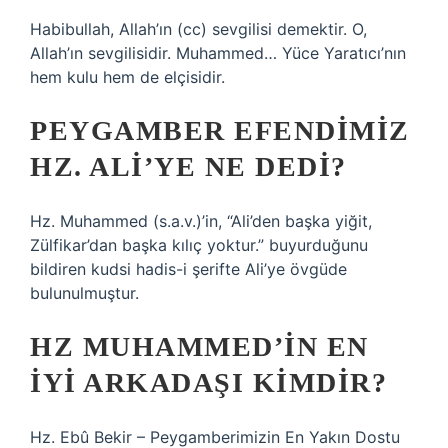
Habibullah, Allah’ın (cc) sevgilisi demektir. O,
Allah’ın sevgilisidir. Muhammed… Yüce Yaratıcı’nın
hem kulu hem de elçisidir.
PEYGAMBER EFENDIMIZ
HZ. ALI’YE NE DEDI?
Hz. Muhammed (s.a.v.)’in, “Ali’den başka yiğit,
Zülfikar’dan başka kılıç yoktur.” buyurduğunu
bildiren kudsi hadis-i şerifte Ali’ye övgüde
bulunulmuştur.
HZ MUHAMMED’IN EN
IYI ARKADAŞI KIMDIR?
Hz. Ebû Bekir – Peygamberimizin En Yakın Dostu