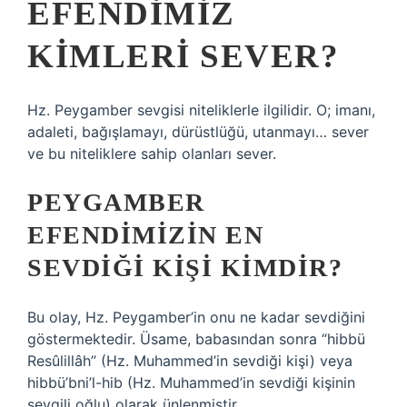
EFENDIMIZ
KIMLERI SEVER?
Hz. Peygamber sevgisi niteliklerle ilgilidir. O; imanı,
adaleti, bağışlamayı, dürüstlüğü, utanmayı… sever
ve bu niteliklere sahip olanları sever.
PEYGAMBER
EFENDIMIZIN EN
SEVDIĞI KIŞI KIMDIR?
Bu olay, Hz. Peygamber’in onu ne kadar sevdiğini
göstermektedir. Üsame, babasından sonra “hibbü
Resûlillâh” (Hz. Muhammed’in sevdiği kişi) veya
hibbü’bni’l-hib (Hz. Muhammed’in sevdiği kişinin
sevgili oğlu) olarak ünlenmiştir.