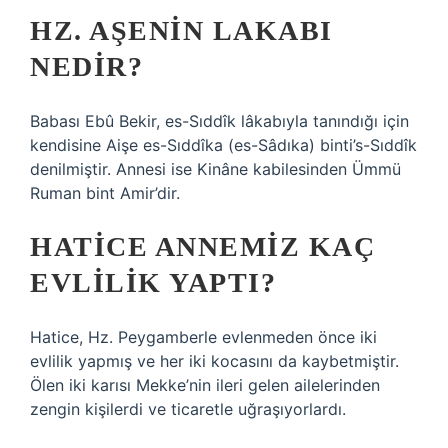
HZ. AŞENIN LAKABI
NEDIR?
Babası Ebû Bekir, es-Sıddîk lâkabıyla tanındığı için
kendisine Aişe es-Sıddîka (es-Sâdıka) binti’s-Sıddîk
denilmiştir. Annesi ise Kinâne kabilesinden Ümmü
Ruman bint Amir’dir.
HATICE ANNEMIZ KAÇ
EVLILIK YAPTI?
Hatice, Hz. Peygamberle evlenmeden önce iki
evlilik yapmış ve her iki kocasını da kaybetmiştir.
Ölen iki karısı Mekke’nin ileri gelen ailelerinden
zengin kişilerdi ve ticaretle uğraşıyorlardı.