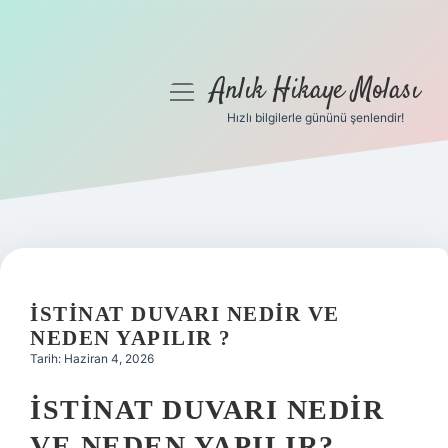
Anlık Hikaye Molası
menüyü
aç
Hızlı bilgilerle gününü şenlendir!
Anasayfa
Gizlilik Politikası
Yasal Uyarı
Hakkımızda
İSTINAT DUVARI NEDIR VE
NEDEN YAPILIR ?
Tarih: Haziran 4, 2026
İSTINAT DUVARI NEDIR
VE NEDEN YAPILIR?