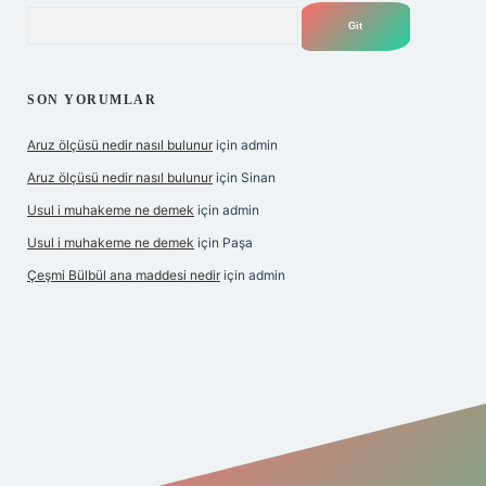
Arama
SON YORUMLAR
Aruz ölçüsü nedir nasıl bulunur
için
admin
Aruz ölçüsü nedir nasıl bulunur
için
Sinan
Usul i muhakeme ne demek
için
admin
Usul i muhakeme ne demek
için
Paşa
Çeşmi Bülbül ana maddesi nedir
için
admin
riş
grandoperabet giriş
betexper