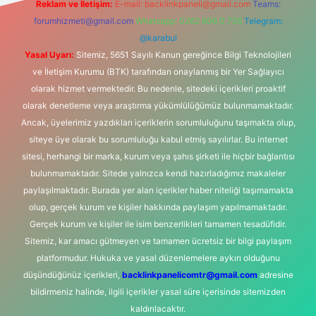
Reklam ve İletişim:
E-mail:
backlinkpaneli@gmail.com
Teams:
forumhizmeti@gmail.com
Whatsapp: 0262 606 0 726
Telegram:
@karabul
Yasal Uyarı:
Sitemiz, 5651 Sayılı Kanun gereğince Bilgi Teknolojileri
ve İletişim Kurumu (BTK) tarafından onaylanmış bir Yer Sağlayıcı
olarak hizmet vermektedir. Bu nedenle, sitedeki içerikleri proaktif
olarak denetleme veya araştırma yükümlülüğümüz bulunmamaktadır.
Ancak, üyelerimiz yazdıkları içeriklerin sorumluluğunu taşımakta olup,
siteye üye olarak bu sorumluluğu kabul etmiş sayılırlar. Bu internet
sitesi, herhangi bir marka, kurum veya şahıs şirketi ile hiçbir bağlantısı
bulunmamaktadır. Sitede yalnızca kendi hazırladığımız makaleler
paylaşılmaktadır. Burada yer alan içerikler haber niteliği taşımamakta
olup, gerçek kurum ve kişiler hakkında paylaşım yapılmamaktadır.
Gerçek kurum ve kişiler ile isim benzerlikleri tamamen tesadüfidir.
Sitemiz, kar amacı gütmeyen ve tamamen ücretsiz bir bilgi paylaşım
platformudur. Hukuka ve yasal düzenlemelere aykırı olduğunu
düşündüğünüz içerikleri,
backlinkpanelicomtr@gmail.com
adresine
bildirmeniz halinde, ilgili içerikler yasal süre içerisinde sitemizden
kaldırılacaktır.