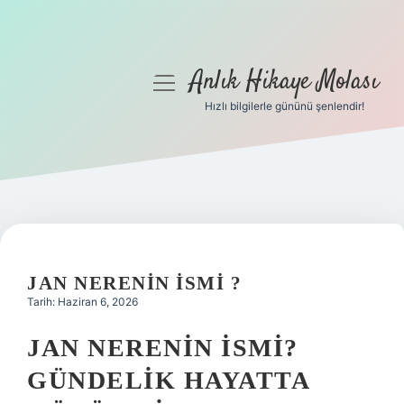
Anlık Hikaye Molası
menüyü
aç
Hızlı bilgilerle gününü şenlendir!
Anasayfa
Gizlilik Politikası
Yasal Uyarı
Hakkımızda
JAN NERENIN ISMI ?
Tarih: Haziran 6, 2026
JAN NERENIN İSMI?
GÜNDELIK HAYATTA