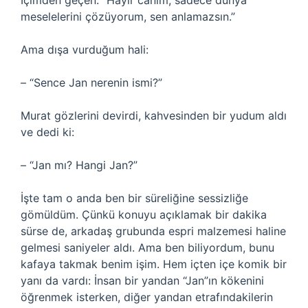
İçimden geçen: “Hayır canım, sadece dünya
meselelerini çözüyorum, sen anlamazsın.”
Ama dışa vurduğum hali:
– “Sence Jan nerenin ismi?”
Murat gözlerini devirdi, kahvesinden bir yudum aldı
ve dedi ki:
– “Jan mı? Hangi Jan?”
İşte tam o anda ben bir süreliğine sessizliğe
gömüldüm. Çünkü konuyu açıklamak bir dakika
sürse de, arkadaş grubunda espri malzemesi haline
gelmesi saniyeler aldı. Ama ben biliyordum, bunu
kafaya takmak benim işim. Hem içten içe komik bir
yanı da vardı: İnsan bir yandan “Jan”ın kökenini
öğrenmek isterken, diğer yandan etrafındakilerin