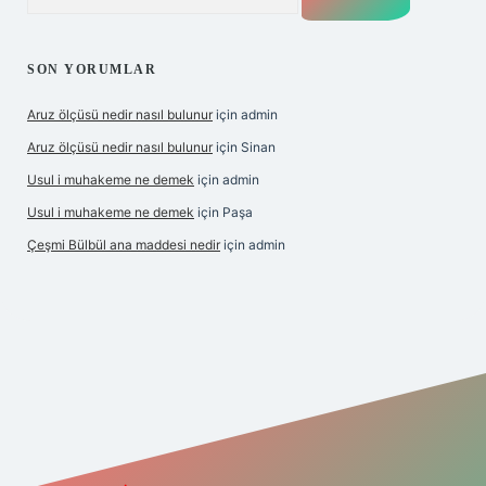
SON YORUMLAR
Aruz ölçüsü nedir nasıl bulunur
için
admin
Aruz ölçüsü nedir nasıl bulunur
için
Sinan
Usul i muhakeme ne demek
için
admin
Usul i muhakeme ne demek
için
Paşa
Çeşmi Bülbül ana maddesi nedir
için
admin
 giriş
grandoperabet giriş
betexper