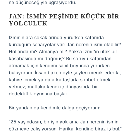
ne düşüneceğiyle uğraşıyordu.
JAN: İSMIN PEŞINDE KÜÇÜK BIR
YOLCULUK
İzmir’in ara sokaklarında yürürken kafamda
kurduğum senaryolar var: Jan nerenin ismi olabilir?
Hollanda mı? Almanya mı? Yoksa İzmir’in ufak bir
kasabasında mı doğmuş? Bu soruyu kafamdan
atmamak için kendimi sahil boyunca yürürken
buluyorum. İnsan bazen öyle şeyleri merak eder ki,
kahve içmek ya da arkadaşlarla sohbet etmek
yetmez; mutlaka kendi iç dünyasında bir
dedektiflik oyununa başlar.
Bir yandan da kendimle dalga geçiyorum:
“25 yaşındasın, bir işin yok ama Jan nerenin ismini
çözmeye çalışıyorsun. Harika, kendine biraz iş bul.”