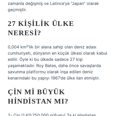
zamanla değişmiş ve Latince’ye “Japan” olarak
geçmiştir.
27 KIŞILIK ÜLKE
NERESI?
0,004 km²’lik bir alana sahip olan deniz adası
cumhuriyeti, dünyanın en küçük ülkesi olarak kabul
edilir. Öyle ki bu ülkede sadece 27 kişi
yaşamaktadır. Roy Bates, daha önce savaşlarda
savunma platformu olarak inşa edilen deniz
kenarındaki bu yapıyı 1967’de ülke ilan etmiştir.
ÇIN MI BÜYÜK
HINDISTAN MI?
2- Çin (1.411.750.000 nüfuslu) Ta ki Hindistan