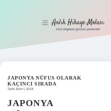
Anlık Hikaye Molası
menüyü
aç
Hızlı bilgilerle gününü şenlendir!
Anasayfa
Gizlilik Politikası
Yasal Uyarı
Hakkımızda
JAPONYA NÜFUS OLARAK
KAÇINCI SIRADA
Tarih: Ekim 1, 2024
JAPONYA