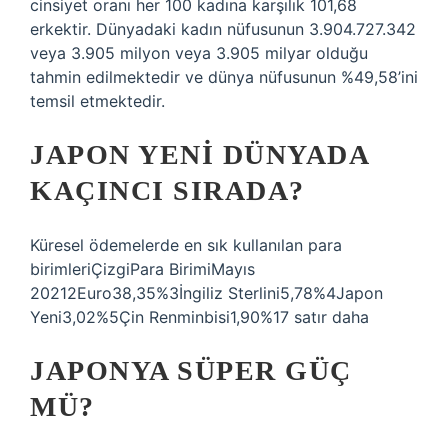
cinsiyet oranı her 100 kadına karşılık 101,68
erkektir. Dünyadaki kadın nüfusunun 3.904.727.342
veya 3.905 milyon veya 3.905 milyar olduğu
tahmin edilmektedir ve dünya nüfusunun %49,58’ini
temsil etmektedir.
JAPON YENI DÜNYADA
KAÇINCI SIRADA?
Küresel ödemelerde en sık kullanılan para
birimleriÇizgiPara BirimiMayıs
20212Euro38,35%3İngiliz Sterlini5,78%4Japon
Yeni3,02%5Çin Renminbisi1,90%17 satır daha
JAPONYA SÜPER GÜÇ
MÜ?