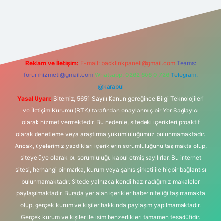
exper
Reklam ve İletişim:
E-mail:
backlinkpaneli@gmail.com
Teams:
forumhizmeti@gmail.com
Whatsapp: 0262 606 0 726
Telegram:
@karabul
Yasal Uyarı:
Sitemiz, 5651 Sayılı Kanun gereğince Bilgi Teknolojileri
ve İletişim Kurumu (BTK) tarafından onaylanmış bir Yer Sağlayıcı
olarak hizmet vermektedir. Bu nedenle, sitedeki içerikleri proaktif
olarak denetleme veya araştırma yükümlülüğümüz bulunmamaktadır.
Ancak, üyelerimiz yazdıkları içeriklerin sorumluluğunu taşımakta olup,
siteye üye olarak bu sorumluluğu kabul etmiş sayılırlar. Bu internet
sitesi, herhangi bir marka, kurum veya şahıs şirketi ile hiçbir bağlantısı
bulunmamaktadır. Sitede yalnızca kendi hazırladığımız makaleler
paylaşılmaktadır. Burada yer alan içerikler haber niteliği taşımamakta
olup, gerçek kurum ve kişiler hakkında paylaşım yapılmamaktadır.
Gerçek kurum ve kişiler ile isim benzerlikleri tamamen tesadüfidir.