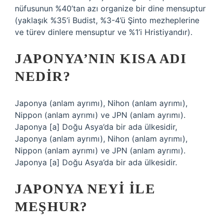
nüfusunun %40’tan azı organize bir dine mensuptur
(yaklaşık %35’i Budist, %3-4’ü Şinto mezheplerine
ve türev dinlere mensuptur ve %1’i Hristiyandır).
JAPONYA’NIN KISA ADI
NEDIR?
Japonya (anlam ayrımı), Nihon (anlam ayrımı),
Nippon (anlam ayrımı) ve JPN (anlam ayrımı).
Japonya [a] Doğu Asya’da bir ada ülkesidir,
Japonya (anlam ayrımı), Nihon (anlam ayrımı),
Nippon (anlam ayrımı) ve JPN (anlam ayrımı).
Japonya [a] Doğu Asya’da bir ada ülkesidir.
JAPONYA NEYI ILE
MEŞHUR?