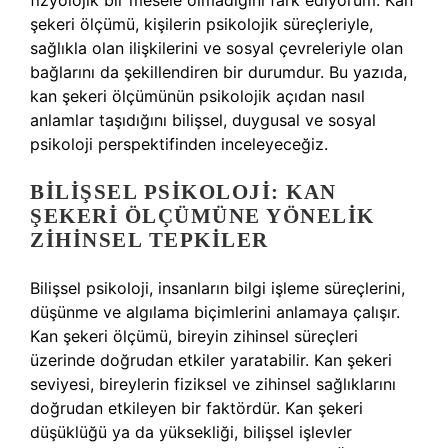
fizyolojik bir mesele olmadığını fark ediyorum. Kan
şekeri ölçümü, kişilerin psikolojik süreçleriyle,
sağlıkla olan ilişkilerini ve sosyal çevreleriyle olan
bağlarını da şekillendiren bir durumdur. Bu yazıda,
kan şekeri ölçümünün psikolojik açıdan nasıl
anlamlar taşıdığını bilişsel, duygusal ve sosyal
psikoloji perspektifinden inceleyeceğiz.
BILIŞSEL PSIKOLOJI: KAN
ŞEKERI ÖLÇÜMÜNE YÖNELIK
ZIHINSEL TEPKILER
Bilişsel psikoloji, insanların bilgi işleme süreçlerini,
düşünme ve algılama biçimlerini anlamaya çalışır.
Kan şekeri ölçümü, bireyin zihinsel süreçleri
üzerinde doğrudan etkiler yaratabilir. Kan şekeri
seviyesi, bireylerin fiziksel ve zihinsel sağlıklarını
doğrudan etkileyen bir faktördür. Kan şekeri
düşüklüğü ya da yüksekliği, bilişsel işlevler