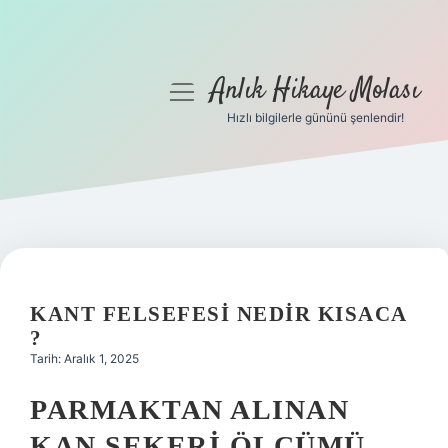
Anlık Hikaye Molası
menüyü
aç
Hızlı bilgilerle gününü şenlendir!
Anasayfa
Gizlilik Politikası
Yasal Uyarı
Hakkımızda
KANT FELSEFESI NEDIR KISACA
?
Tarih: Aralık 1, 2025
PARMAKTAN ALINAN
KAN ŞEKERI ÖLÇÜMÜ