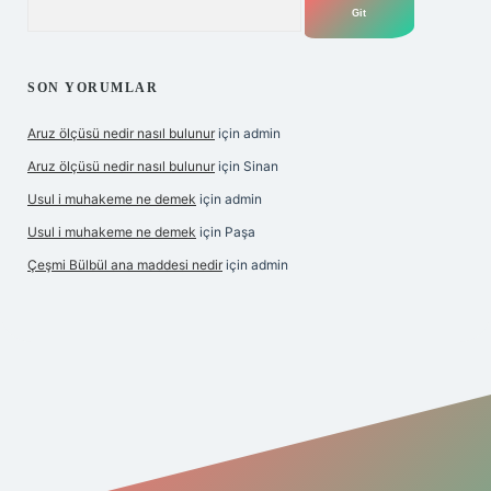
SON YORUMLAR
Aruz ölçüsü nedir nasıl bulunur
için
admin
Aruz ölçüsü nedir nasıl bulunur
için
Sinan
Usul i muhakeme ne demek
için
admin
Usul i muhakeme ne demek
için
Paşa
Çeşmi Bülbül ana maddesi nedir
için
admin
ş
betexper