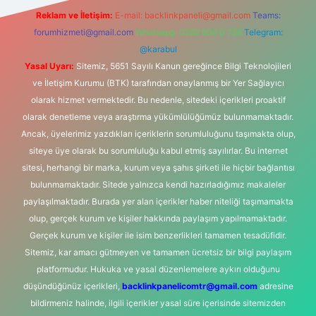
Reklam ve İletişim:
E-mail:
backlinkpaneli@gmail.com
Teams:
forumhizmeti@gmail.com
Whatsapp: 0262 606 0 726
Telegram:
@karabul
Yasal Uyarı:
Sitemiz, 5651 Sayılı Kanun gereğince Bilgi Teknolojileri
ve İletişim Kurumu (BTK) tarafından onaylanmış bir Yer Sağlayıcı
olarak hizmet vermektedir. Bu nedenle, sitedeki içerikleri proaktif
olarak denetleme veya araştırma yükümlülüğümüz bulunmamaktadır.
Ancak, üyelerimiz yazdıkları içeriklerin sorumluluğunu taşımakta olup,
siteye üye olarak bu sorumluluğu kabul etmiş sayılırlar. Bu internet
sitesi, herhangi bir marka, kurum veya şahıs şirketi ile hiçbir bağlantısı
bulunmamaktadır. Sitede yalnızca kendi hazırladığımız makaleler
paylaşılmaktadır. Burada yer alan içerikler haber niteliği taşımamakta
olup, gerçek kurum ve kişiler hakkında paylaşım yapılmamaktadır.
Gerçek kurum ve kişiler ile isim benzerlikleri tamamen tesadüfidir.
Sitemiz, kar amacı gütmeyen ve tamamen ücretsiz bir bilgi paylaşım
platformudur. Hukuka ve yasal düzenlemelere aykırı olduğunu
düşündüğünüz içerikleri,
backlinkpanelicomtr@gmail.com
adresine
bildirmeniz halinde, ilgili içerikler yasal süre içerisinde sitemizden