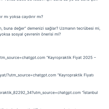
ır mı yoksa caydırır mı?
dim, buna değer” demenizi sağlar? Uzmanın tecrübesi mi,
oksa sosyal çevrenin önerisi mi?
t/?utm_source=chatgpt.com “Kayropraktik Fiyat 2025 –
iyat/?utm_source=chatgpt.com “Kayropraktik Fiyatı
yropraktik_82292_34?utm_source=chatgpt.com “İstanbul