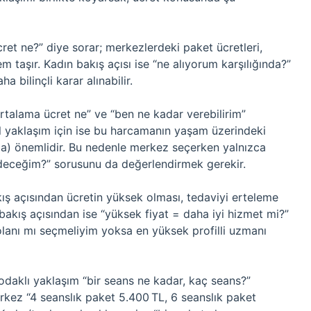
ücret ne?” diye sorar; merkezlerdeki paket ücretleri,
m taşır. Kadın bakış açısı ise “ne alıyorum karşılığında?”
 bilinçli karar alınabilir.
“ortalama ücret ne” ve “ben ne kadar verebilirim”
 yaklaşım için ise bu harcamanın yaşam üzerindeki
olma) önemlidir. Bu nedenle merkez seçerken yalnızca
sedeceğim?” sorusunu da değerlendirmek gerekir.
akış açısından ücretin yüksek olması, tedaviyi erteleme
akış açısından ise “yüksek fiyat = daha iyi hizmet mi?”
 olanı mı seçmeliyim yoksa en yüksek profilli uzmanı
odaklı yaklaşım “bir seans ne kadar, kaç seans?”
erkez “4 seanslık paket 5.400 TL, 6 seanslık paket