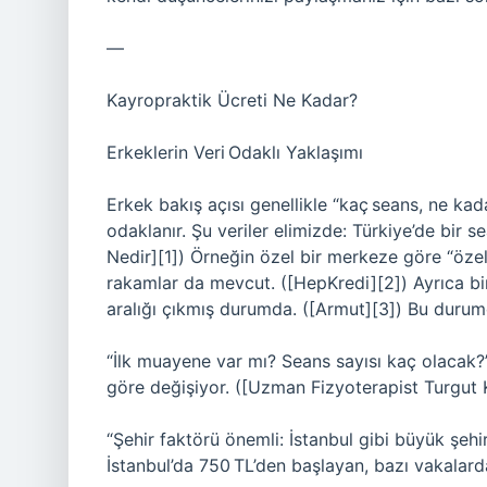
—
Kayropraktik Ücreti Ne Kadar?
Erkeklerin Veri Odaklı Yaklaşımı
Erkek bakış açısı genellikle “kaç seans, ne kad
odaklanır. Şu veriler elimizde: Türkiye’de bir se
Nedir][1]) Örneğin özel bir merkeze göre “özel
rakamlar da mevcut. ([HepKredi][2]) Ayrıca bir
aralığı çıkmış durumda. ([Armut][3]) Bu durumd
“İlk muayene var mı? Seans sayısı kaç olacak?
göre değişiyor. ([Uzman Fizyoterapist Turgut K
“Şehir faktörü önemli: İstanbul gibi büyük şehir
İstanbul’da 750 TL’den başlayan, bazı vakalarda