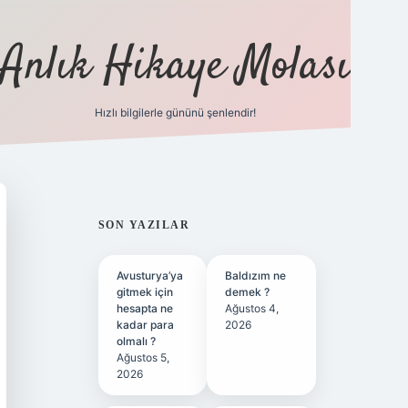
Anlık Hikaye Molası
Hızlı bilgilerle gününü şenlendir!
ilbet yeni giriş
ilbet giriş
grando
SIDEBAR
SON YAZILAR
Avusturya’ya
Baldızım ne
gitmek için
demek ?
hesapta ne
Ağustos 4,
kadar para
2026
olmalı ?
Ağustos 5,
2026