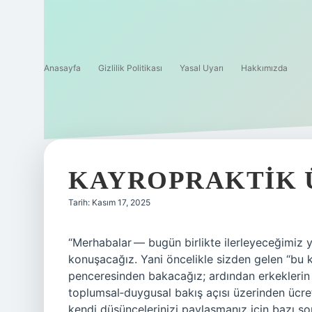
Anasayfa
Gizlilik Politikası
Yasal Uyarı
Hakkımızda
KAYROPRAKTIK Ü
Tarih: Kasım 17, 2025
“Merhabalar — bugün birlikte ilerleyeceğimiz y
konuşacağız. Yani öncelikle sizden gelen “bu 
penceresinden bakacağız; ardından erkeklerin v
toplumsal‑duygusal bakış açısı üzerinden ücr
kendi düşüncelerinizi paylaşmanız için bazı s