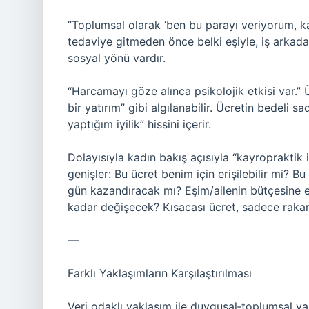
“Toplumsal olarak ‘ben bu parayı veriyorum, kar
tedaviye gitmeden önce belki eşiyle, iş arkadaş
sosyal yönü vardır.
“Harcamayı göze alınca psikolojik etkisi var.”
bir yatırım” gibi algılanabilir. Ücretin bedeli 
yaptığım iyilik” hissini içerir.
Dolayısıyla kadın bakış açısıyla “kayropraktik
genişler: Bu ücret benim için erişilebilir mi? 
gün kazandıracak mı? Eşim/ailenin bütçesine e
kadar değişecek? Kısacası ücret, sadece rakam 
—
Farklı Yaklaşımların Karşılaştırılması
Veri odaklı yaklaşım ile duygusal‑toplumsal ya