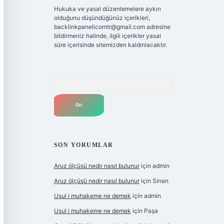
Hukuka ve yasal düzenlemelere aykırı
olduğunu düşündüğünüz içerikleri,
backlinkpanelicomtr@gmail.com
adresine
bildirmeniz halinde, ilgili içerikler yasal
süre içerisinde sitemizden kaldırılacaktır.
Arama
SON YORUMLAR
Aruz ölçüsü nedir nasıl bulunur
için
admin
Aruz ölçüsü nedir nasıl bulunur
için
Sinan
Usul i muhakeme ne demek
için
admin
Usul i muhakeme ne demek
için
Paşa