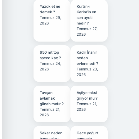
Yazok et ne
Kur’an-ı
demek ?
Kerim’in en
Temmuz 29,
son ayeti
2026
nedir ?
Temmuz 27,
2026
650 mt top
Kadir İnanır
speed kaç ?
neden
Temmuz 24,
evlenmedi ?
2026
Temmuz 23,
2026
Tavşan
Aştiye taksi
avlamak
giriyor mu ?
günah mıdır ?
Temmuz 21,
Temmuz 21,
2026
2026
Şeker neden
Gece yoğurt
hayvanlara
yemenin