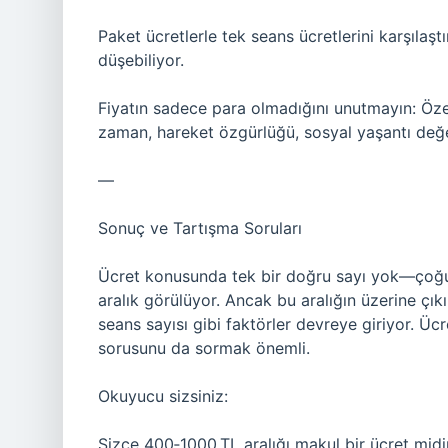
Paket ücretlerle tek seans ücretlerini karşılaşt
düşebiliyor.
Fiyatın sadece para olmadığını unutmayın: Özel
zaman, hareket özgürlüğü, sosyal yaşantı değe
—
Sonuç ve Tartışma Soruları
Ücret konusunda tek bir doğru sayı yok—çoğu
aralık görülüyor. Ancak bu aralığın üzerine çıkı
seans sayısı gibi faktörler devreye giriyor. Ü
sorusunu da sormak önemli.
Okuyucu sizsiniz:
Sizce 400‑1000 TL aralığı makul bir ücret mid