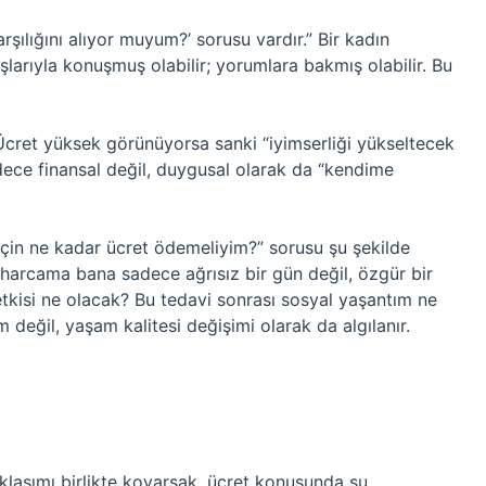
şılığını alıyor muyum?’ sorusu vardır.” Bir kadın
larıyla konuşmuş olabilir; yorumlara bakmış olabilir. Bu
 Ücret yüksek görünüyorsa sanki “iyimserliği yükseltecek
sadece finansal değil, duygusal olarak da “kendime
 için ne kadar ücret ödemeliyim?” sorusu şu şekilde
Bu harcama bana sadece ağrısız bir gün değil, özgür bir
tkisi ne olacak? Bu tedavi sonrası sosyal yaşantım ne
değil, yaşam kalitesi değişimi olarak da algılanır.
klaşımı birlikte koyarsak, ücret konusunda şu