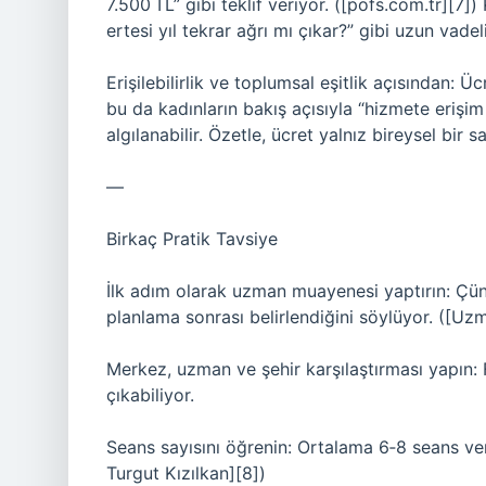
7.500 TL” gibi teklif veriyor. ([pofs.com.tr][7]
ertesi yıl tekrar ağrı mı çıkar?” gibi uzun vadel
Erişilebilirlik ve toplumsal eşitlik açısından: Üc
bu da kadınların bakış açısıyla “hizmete erişim
algılanabilir. Özetle, ücret yalnız bireysel bir s
—
Birkaç Pratik Tavsiye
İlk adım olarak uzman muayenesi yaptırın: Çü
planlama sonrası belirlendiğini söylüyor. ([Uz
Merkez, uzman ve şehir karşılaştırması yapın: 
çıkabiliyor.
Seans sayısını öğrenin: Ortalama 6‑8 seans ver
Turgut Kızılkan][8])