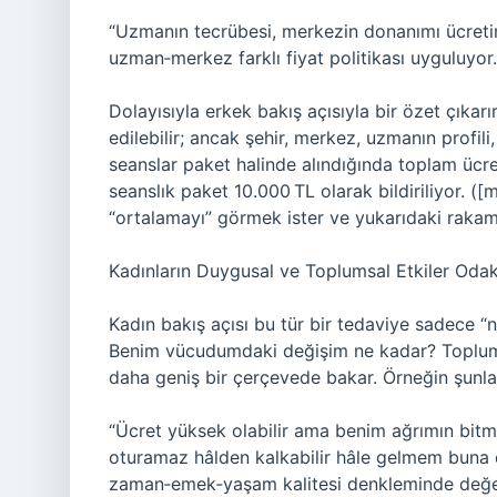
“Uzmanın tecrübesi, merkezin donanımı ücretin 
uzman‑merkez farklı fiyat politikası uyguluyor
Dolayısıyla erkek bakış açısıyla bir özet çıkarı
edilebilir; ancak şehir, merkez, uzmanın profili
seanslar paket halinde alındığında toplam ücre
seanslık paket 10.000 TL olarak bildiriliyor. ([
“ortalamayı” görmek ister ve yukarıdaki rakamla
Kadınların Duygusal ve Toplumsal Etkiler Odak
Kadın bakış açısı bu tür bir tedaviye sadece “
Benim vücudumdaki değişim ne kadar? Toplumsa
daha geniş bir çerçevede bakar. Örneğin şunla
“Ücret yüksek olabilir ama benim ağrımın bitm
oturamaz hâlden kalkabilir hâle gelmem buna de
zaman‑emek‑yaşam kalitesi denkleminde değerl