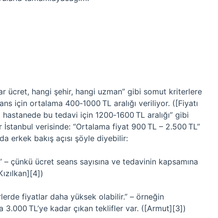
ar ücret, hangi şehir, hangi uzman” gibi somut kriterlere
ans için ortalama 400‑1000 TL aralığı veriliyor. ([Fiyatı
 hastanede bu tedavi için 1200‑1600 TL aralığı” gibi
 İstanbul verisinde: “Ortalama fiyat 900 TL – 2.500 TL”
a erkek bakış açısı şöyle diyebilir:
” – çünkü ücret seans sayısına ve tedavinin kapsamına
ızılkan][4])
lerde fiyatlar daha yüksek olabilir.” – örneğin
 3.000 TL’ye kadar çıkan teklifler var. ([Armut][3])