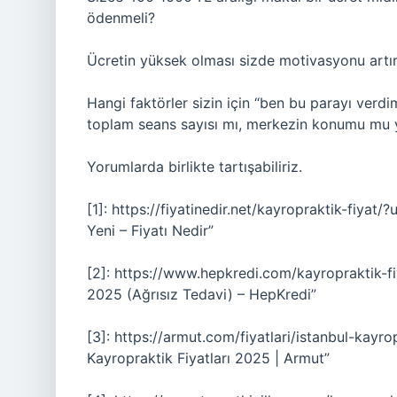
ödenmeli?
Ücretin yüksek olması sizde motivasyonu artır
Hangi faktörler sizin için “ben bu parayı ver
toplam seans sayısı mı, merkezin konumu mu y
Yorumlarda birlikte tartışabiliriz.
[1]: https://fiyatinedir.net/kayropraktik-fiya
Yeni – Fiyatı Nedir”
[2]: https://www.hepkredi.com/kayropraktik-f
2025 (Ağrısız Tedavi) – HepKredi”
[3]: https://armut.com/fiyatlari/istanbul-ka
Kayropraktik Fiyatları 2025 | Armut”