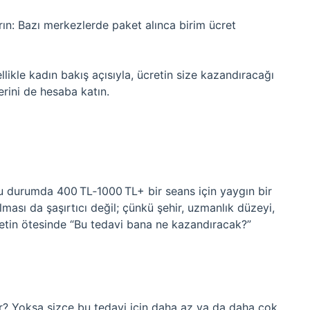
ırın: Bazı merkezlerde paket alınca birim ücret
likle kadın bakış açısıyla, ücretin size kazandıracağı
rini de hesaba katın.
 durumda 400 TL‑1000 TL+ bir seans için yaygın bir
lması da şaşırtıcı değil; çünkü şehir, uzmanlık düzeyi,
cretin ötesinde “Bu tedavi bana ne kazandıracak?”
ir? Yoksa sizce bu tedavi için daha az ya da daha çok