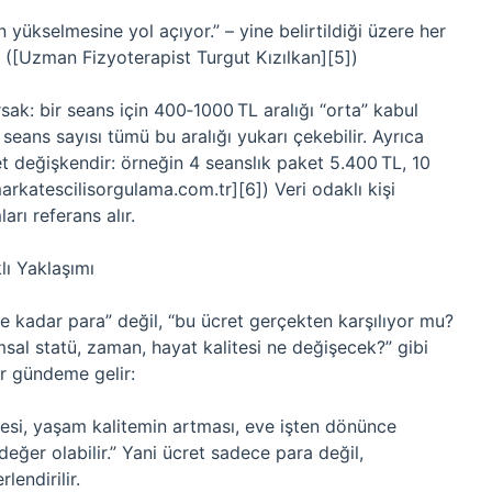
yükselmesine yol açıyor.” – yine belirtildiği üzere her
. ([Uzman Fizyoterapist Turgut Kızılkan][5])
rsak: bir seans için 400‑1000 TL aralığı “orta” kabul
, seans sayısı tümü bu aralığı yukarı çekebilir. Ayrıca
t değişkendir: örneğin 4 seanslık paket 5.400 TL, 10
markatescilisorgulama.com.tr][6]) Veri odaklı kişi
rı referans alır.
lı Yaklaşımı
ne kadar para” değil, “bu ücret gerçekten karşılıyor mu?
l statü, zaman, hayat kalitesi ne değişecek?” gibi
r gündeme gelir:
esi, yaşam kalitemin artması, eve işten dönünce
ğer olabilir.” Yani ücret sadece para değil,
endirilir.