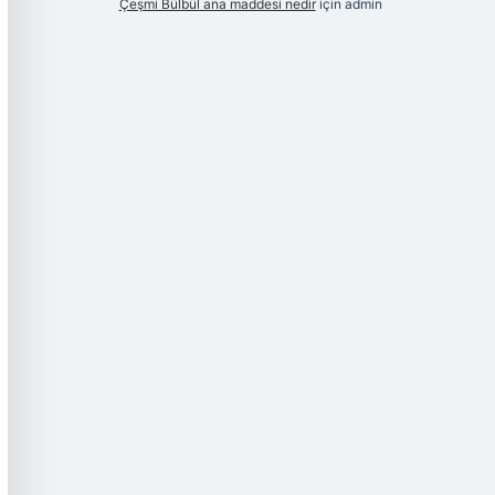
Çeşmi Bülbül ana maddesi nedir
için
admin