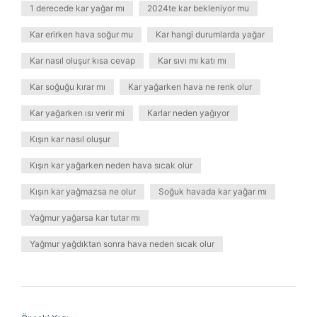
1 derecede kar yağar mı
2024te kar bekleniyor mu
Kar erirken hava soğur mu
Kar hangi durumlarda yağar
Kar nasıl oluşur kısa cevap
Kar sıvı mı katı mı
Kar soğuğu kırar mı
Kar yağarken hava ne renk olur
Kar yağarken ısı verir mi
Karlar neden yağıyor
Kışın kar nasıl oluşur
Kışın kar yağarken neden hava sıcak olur
Kışın kar yağmazsa ne olur
Soğuk havada kar yağar mı
Yağmur yağarsa kar tutar mı
Yağmur yağdıktan sonra hava neden sıcak olur