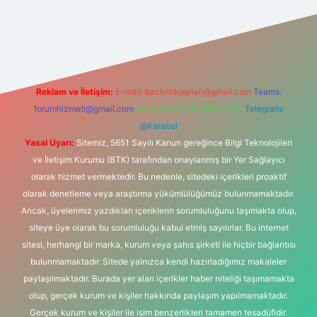
texper
Reklam ve İletişim:
E-mail:
backlinkpaneli@gmail.com
Teams:
forumhizmeti@gmail.com
Whatsapp: 0262 606 0 726
Telegram:
@karabul
Yasal Uyarı:
Sitemiz, 5651 Sayılı Kanun gereğince Bilgi Teknolojileri
ve İletişim Kurumu (BTK) tarafından onaylanmış bir Yer Sağlayıcı
olarak hizmet vermektedir. Bu nedenle, sitedeki içerikleri proaktif
olarak denetleme veya araştırma yükümlülüğümüz bulunmamaktadır.
Ancak, üyelerimiz yazdıkları içeriklerin sorumluluğunu taşımakta olup,
siteye üye olarak bu sorumluluğu kabul etmiş sayılırlar. Bu internet
sitesi, herhangi bir marka, kurum veya şahıs şirketi ile hiçbir bağlantısı
bulunmamaktadır. Sitede yalnızca kendi hazırladığımız makaleler
paylaşılmaktadır. Burada yer alan içerikler haber niteliği taşımamakta
olup, gerçek kurum ve kişiler hakkında paylaşım yapılmamaktadır.
Gerçek kurum ve kişiler ile isim benzerlikleri tamamen tesadüfidir.