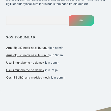
ilgili içerikler yasal süre içerisinde sitemizden kaldırılacaktır.
Arama
SON YORUMLAR
Aruz ölçüsü nedir nasıl bulunur
için
admin
Aruz ölçüsü nedir nasıl bulunur
için
Sinan
Usul i muhakeme ne demek
için
admin
Usul i muhakeme ne demek
için
Paşa
Çeşmi Bülbül ana maddesi nedir
için
admin
per