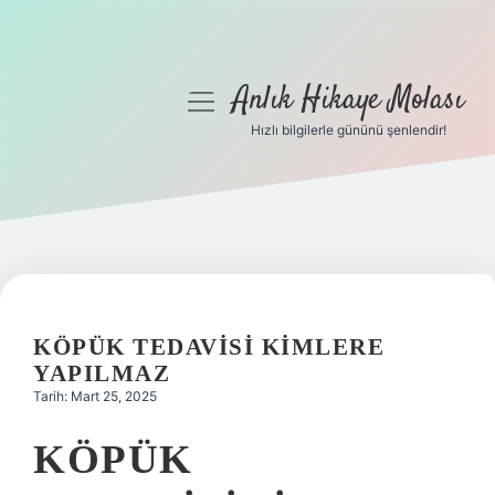
Anlık Hikaye Molası
menüyü
aç
Hızlı bilgilerle gününü şenlendir!
Anasayfa
Gizlilik Politikası
Yasal Uyarı
Hakkımızda
KÖPÜK TEDAVISI KIMLERE
YAPILMAZ
Tarih: Mart 25, 2025
KÖPÜK