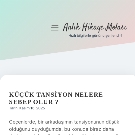
Anlık Hikaye Molası
menüyü
aç
Hızlı bilgilerle gününü şenlendir!
Anasayfa
Gizlilik Politikası
Yasal Uyarı
Hakkımızda
KÜÇÜK TANSIYON NELERE
SEBEP OLUR ?
Tarih: Kasım 16, 2025
Geçenlerde, bir arkadaşımın tansiyonunun düşük
olduğunu duyduğumda, bu konuda biraz daha