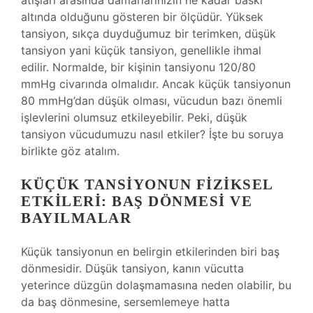
atışları arasında damarlarınızın ne kadar baskı
altında olduğunu gösteren bir ölçüdür. Yüksek
tansiyon, sıkça duyduğumuz bir terimken, düşük
tansiyon yani küçük tansiyon, genellikle ihmal
edilir. Normalde, bir kişinin tansiyonu 120/80
mmHg civarında olmalıdır. Ancak küçük tansiyonun
80 mmHg’dan düşük olması, vücudun bazı önemli
işlevlerini olumsuz etkileyebilir. Peki, düşük
tansiyon vücudumuzu nasıl etkiler? İşte bu soruya
birlikte göz atalım.
KÜÇÜK TANSIYONUN FIZIKSEL
ETKILERI: BAŞ DÖNMESI VE
BAYILMALAR
Küçük tansiyonun en belirgin etkilerinden biri baş
dönmesidir. Düşük tansiyon, kanın vücutta
yeterince düzgün dolaşmamasına neden olabilir, bu
da baş dönmesine, sersemlemeye hatta