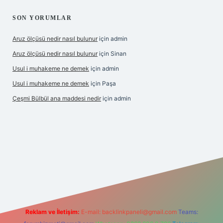
SON YORUMLAR
Aruz ölçüsü nedir nasıl bulunur
için
admin
Aruz ölçüsü nedir nasıl bulunur
için
Sinan
Usul i muhakeme ne demek
için
admin
Usul i muhakeme ne demek
için
Paşa
Çeşmi Bülbül ana maddesi nedir
için
admin
 giriş
grandoperabet giriş
betexper
Reklam ve İletişim:
E-mail:
backlinkpaneli@gmail.com
Teams: