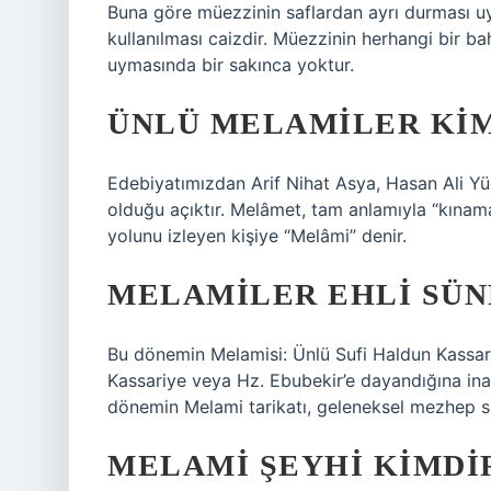
Buna göre müezzinin saflardan ayrı durması uyg
kullanılması caizdir. Müezzinin herhangi bir 
uymasında bir sakınca yoktur.
ÜNLÜ MELAMILER KI
Edebiyatımızdan Arif Nihat Asya, Hasan Ali Y
olduğu açıktır. Melâmet, tam anlamıyla “kınam
yolunu izleyen kişiye “Melâmi” denir.
MELAMILER EHLI SÜN
Bu dönemin Melamisi: Ünlü Sufi Haldun Kassar i
Kassariye veya Hz. Ebubekir’e dayandığına inanıl
dönemin Melami tarikatı, geleneksel mezhep so
MELAMI ŞEYHI KIMDI