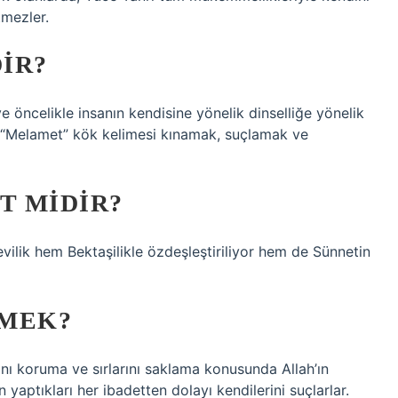
tmezler.
IR?
 öncelikle insanın kendisine yönelik dinselliğe yönelik
ır. “Melamet” kök kelimesi kınamak, suçlamak ve
T MIDIR?
vilik hem Bektaşilikle özdeşleştiriliyor hem de Sünnetin
EMEK?
rını koruma ve sırlarını saklama konusunda Allah’ın
n yaptıkları her ibadetten dolayı kendilerini suçlarlar.