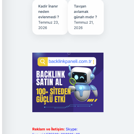
Kadir İnanır
Tavşan
neden
avlamak
evlenmedi ?
günah mıdır ?
Temmuz 23,
Temmuz 21,
2026
2026
Reklam ve İletişim:
Skype: