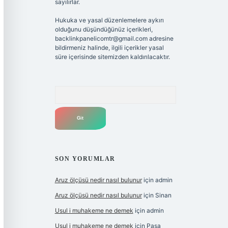
sayılırlar.
Hukuka ve yasal düzenlemelere aykırı
olduğunu düşündüğünüz içerikleri,
backlinkpanelicomtr@gmail.com
adresine
bildirmeniz halinde, ilgili içerikler yasal
süre içerisinde sitemizden kaldırılacaktır.
Arama
SON YORUMLAR
Aruz ölçüsü nedir nasıl bulunur
için
admin
Aruz ölçüsü nedir nasıl bulunur
için
Sinan
Usul i muhakeme ne demek
için
admin
Usul i muhakeme ne demek
için
Paşa