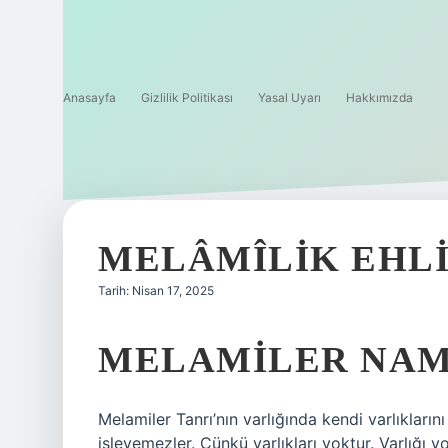
Anasayfa
Gizlilik Politikası
Yasal Uyarı
Hakkımızda
MELÂMÎLIK EHLI
Tarih: Nisan 17, 2025
MELAMILER NAM
Melamiler Tanrı’nın varlığında kendi varlıkların
işleyemezler. Çünkü varlıkları yoktur. Varlığı 