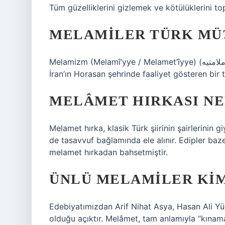
Tüm güzelliklerini gizlemek ve kötülüklerini to
MELAMILER TÜRK MÜ
Melamizm (Melamî’yye / Melamet’îyye) (ملامتيه) veya Melamîler, 8. yüzyılda Samaniler döneminde
İran’ın Horasan şehrinde faaliyet gösteren bir 
MELÂMET HIRKASI NE
Melamet hırka, klasik Türk şiirinin şairlerinin 
de tasavvuf bağlamında ele alınır. Edipler baz
melamet hırkadan bahsetmiştir.
ÜNLÜ MELAMILER KI
Edebiyatımızdan Arif Nihat Asya, Hasan Ali Y
olduğu açıktır. Melâmet, tam anlamıyla “kınam