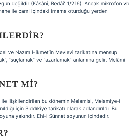
un değildir (Kâsânî, Bedâî’, 1/216). Ancak mikrofon vb.
bahane ile cami içindeki imama oturduğu yerden
MLERDIR?
ücel ve Nazım Hikmet’in Mevlevi tarikatına mensup
ak”, “suçlamak” ve “azarlamak” anlamına gelir. Melâmi
NET MI?
le ilişkilendirilen bu dönemin Melamisi, Melamiye-i
dığı için Sıddıkiye tarikatı olarak adlandırıldı. Bu
yuna yakındır. Ehl-i Sünnet soyunun içindedir.
R?