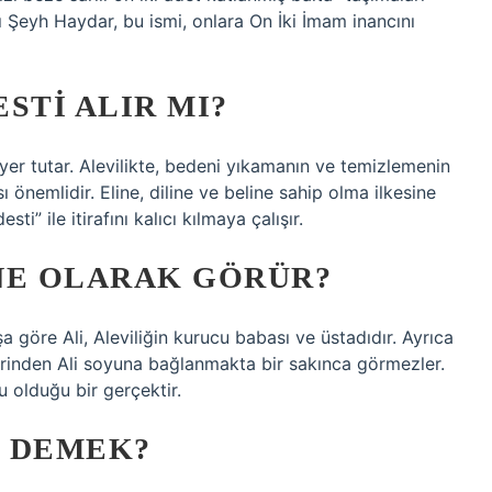
ı Şeyh Haydar, bu ismi, onlara On İki İmam inancını
STI ALIR MI?
 yer tutar. Alevilikte, bedeni yıkamanın ve temizlemenin
ı önemlidir. Eline, diline ve beline sahip olma ilkesine
” ile itirafını kalıcı kılmaya çalışır.
 NE OLARAK GÖRÜR?
şa göre Ali, Aleviliğin kurucu babası ve üstadıdır. Ayrıca
zerinden Ali soyuna bağlanmakta bir sakınca görmezler.
u olduğu bir gerçektir.
E DEMEK?