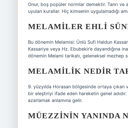
Onur, boş popüler normlar demektir. Tanrı ve 
uyulan kurallar. Hiç kimsenin uygulamadığı am
MELAMILER EHLI SÜN
Bu dönemin Melamisi: Ünlü Sufi Haldun Kassar i
Kassariye veya Hz. Ebubekir’e dayandığına inanıl
dönemin Melami tarikatı, geleneksel mezhep so
MELAMILIK NEDIR TA
9. yüzyılda Horasan bölgesinde ortaya çıkan ve
bir eleştiriyi ifade eden hareketin genel adıd
azarlamak anlamına gelir.
MÜEZZININ YANINDA N