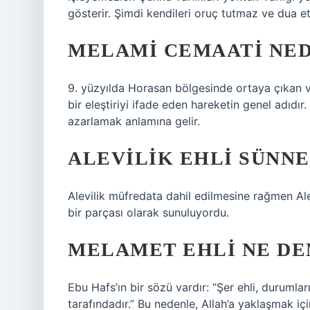
gösterir. Şimdi kendileri oruç tutmaz ve dua e
MELAMI CEMAATI NED
9. yüzyılda Horasan bölgesinde ortaya çıkan ve
bir eleştiriyi ifade eden hareketin genel adıd
azarlamak anlamına gelir.
ALEVILIK EHLI SÜNNE
Alevilik müfredata dahil edilmesine rağmen Ale
bir parçası olarak sunuluyordu.
MELAMET EHLI NE D
Ebu Hafs’ın bir sözü vardır: “Şer ehli, durumla
tarafındadır.” Bu nedenle, Allah’a yaklaşmak içi