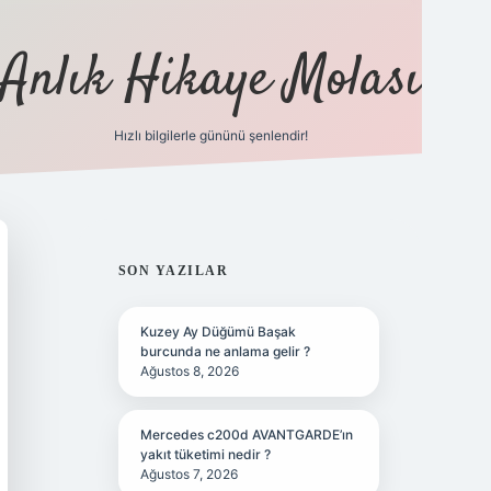
Anlık Hikaye Molası
Hızlı bilgilerle gününü şenlendir!
ilbet yeni giriş
ilbet giriş
grandoperabet 
SIDEBAR
SON YAZILAR
Kuzey Ay Düğümü Başak
burcunda ne anlama gelir ?
Ağustos 8, 2026
Mercedes c200d AVANTGARDE’ın
yakıt tüketimi nedir ?
Ağustos 7, 2026