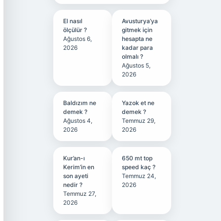
El nasıl
Avusturya’ya
ölçülür ?
gitmek için
Ağustos 6,
hesapta ne
2026
kadar para
olmalı ?
Ağustos 5,
2026
Baldızım ne
Yazok et ne
demek ?
demek ?
Ağustos 4,
Temmuz 29,
2026
2026
Kur’an-ı
650 mt top
Kerim’in en
speed kaç ?
son ayeti
Temmuz 24,
nedir ?
2026
Temmuz 27,
2026