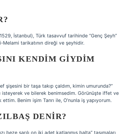
R?
1529, İstanbul), Türk tasavvuf tarihinde “Genç Şeyh”
Melami tarikatının direği ve şeyhidir.
INI KENDIM GIYDIM
f şişesini bir taşa takıp çaldım, kimin umurunda?”
ı isteyerek ve bilerek benimsedim. Görünüşte iffet ve
k ettim. Benim işim Tanrı ile, O’nunla iş yapıyorum.
ZILBAŞ DENIR?
zı beze sarılı on iki adet katlanmış balta” taşımaları