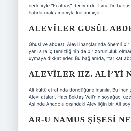
nedeniyle “Kızılbaş” deniyordu. İsmail’in babas
hatırlatmak amacıyla kullanmıştı.
ALEVÎLER GUSÜL ABDE
Ghusl ve abdest, Alevi inançlarında önemli bir
yanı sıra iç temizliğinin de bir zorunluluk olmas
uymaya dikkat eder. Bu bağlamda, “tarikat abdesti
ALEVÎLER HZ. ALI’YI
Ali kültü etrafında döndüğüne inanılır. Bu inanı
Alevi ataları, Hacı Bektaş Veli’nin soyağacı ü
Aslında Anadolu dışındaki Aleviliğin bir Ali soy
AR-U NAMUS ŞIŞESI N