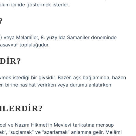
plum içinde göstermek isterler.
?
tasavvuf topluluğudur.
DIR?
giymek istediği bir giysidir. Bazen aşk bağlamında, bazen
en birine nasihat verirken veya durumu anlatırken
MLERDIR?
ücel ve Nazım Hikmet’in Mevlevi tarikatına mensup
ak”, “suçlamak” ve “azarlamak” anlamına gelir. Melâmi