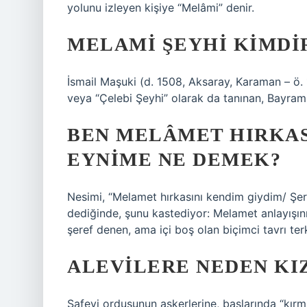
yolunu izleyen kişiye “Melâmi” denir.
MELAMI ŞEYHI KIMDI
İsmail Maşuki (d. 1508, Aksaray, Karaman – ö. 
veya “Çelebi Şeyhi” olarak da tanınan, Bayrami-
BEN MELÂMET HIRKAS
EYNIME NE DEMEK?
Nesimi, “Melamet hırkasını kendim giydim/ Şere
dediğinde, şunu kastediyor: Melamet anlayışın
şeref denen, ama içi boş olan biçimci tavrı ter
ALEVILERE NEDEN KI
Safevi ordusunun askerlerine, başlarında “kırmı