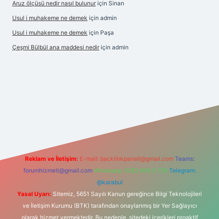
Aruz ölçüsü nedir nasıl bulunur
için
Sinan
Usul i muhakeme ne demek
için
admin
Usul i muhakeme ne demek
için
Paşa
Çeşmi Bülbül ana maddesi nedir
için
admin
exper
Reklam ve İletişim:
E-mail:
backlinkpaneli@gmail.com
Teams:
forumhizmeti@gmail.com
Whatsapp: 0262 606 0 726
Telegram:
@karabul
Yasal Uyarı:
Sitemiz, 5651 Sayılı Kanun gereğince Bilgi Teknolojileri
ve İletişim Kurumu (BTK) tarafından onaylanmış bir Yer Sağlayıcı
olarak hizmet vermektedir. Bu nedenle, sitedeki içerikleri proaktif