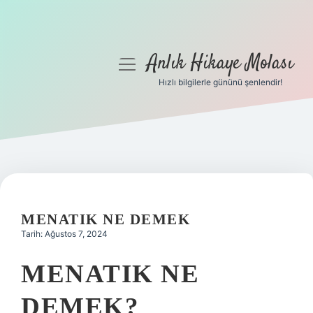
Anlık Hikaye Molası
menüyü
aç
Hızlı bilgilerle gününü şenlendir!
Anasayfa
Gizlilik Politikası
Yasal Uyarı
Hakkımızda
MENATIK NE DEMEK
Tarih: Ağustos 7, 2024
MENATIK NE
DEMEK?