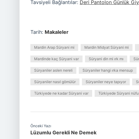
Tavsiyeli Bağlantılar:
Deri Pantolon Günlük Giyi
Tarih:
Makaleler
Mardin Arap Süryani mi
Mardin Midyat Süryani mi
Mardinde kaç Süryani var
Süryani din mi ırk mı
Sür
Süryaniler aslen nereli
Süryaniler hangi ırka mensup
Süryaniler nasıl gömülür
Süryaniler neye tapıyor
S
Türkiyede ne kadar Süryani var
Türkiyede Süryani nüfu
Önceki Yazı
Lüzumlu Gerekli Ne Demek