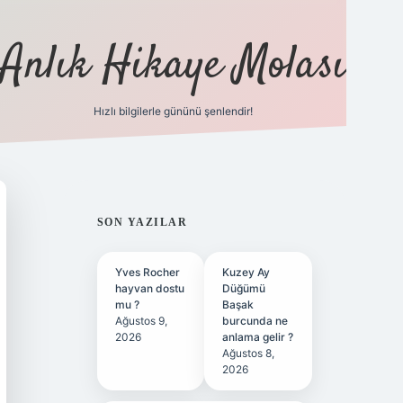
Anlık Hikaye Molası
Hızlı bilgilerle gününü şenlendir!
ilbet yeni giriş
ilbet giriş
grandoperabet giriş
bete
SIDEBAR
SON YAZILAR
Yves Rocher
Kuzey Ay
hayvan dostu
Düğümü
mu ?
Başak
Ağustos 9,
burcunda ne
2026
anlama gelir ?
Ağustos 8,
2026