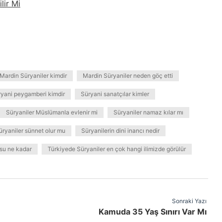
lir Mi
Mardin Süryaniler kimdir
Mardin Süryaniler neden göç etti
yani peygamberi kimdir
Süryani sanatçılar kimler
Süryaniler Müslümanla evlenir mi
Süryaniler namaz kılar mı
üryaniler sünnet olur mu
Süryanilerin dini inancı nedir
su ne kadar
Türkiyede Süryaniler en çok hangi ilimizde görülür
Sonraki Yazı
Kamuda 35 Yaş Sınırı Var Mı