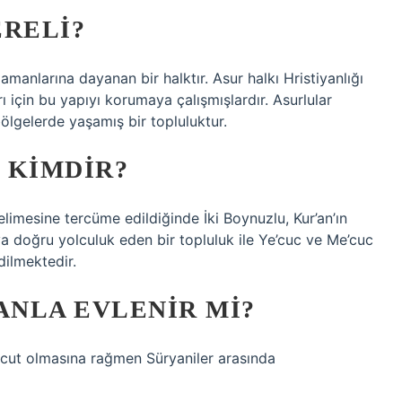
ERELI?
manlarına dayanan bir halktır. Asur halkı Hristiyanlığı
ı için bu yapıyı korumaya çalışmışlardır. Asurlular
ölgelerde yaşamış bir topluluktur.
 KIMDIR?
a doğru yolculuk eden bir topluluk ile Ye’cuc ve Me’cuc
dilmektedir.
NLA EVLENIR MI?
evcut olmasına rağmen Süryaniler arasında