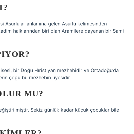
I?
imesi Asurlular anlamına gelen Asurlu kelimesinden
 kadim halklarından biri olan Aramilere dayanan bir Sami
PIYOR?
lisesi, bir Doğu Hıristiyan mezhebidir ve Ortadoğu’da
lerin çoğu bu mezhebin üyesidir.
OLUR MU?
eğiştirilmiştir. Sekiz günlük kadar küçük çocuklar bile
 KIMLER?