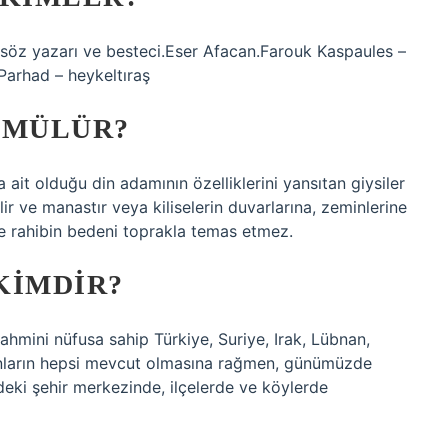
, söz yazarı ve besteci.Eser Afacan.Farouk Kaspaules –
Parhad – heykeltıraş
ÖMÜLÜR?
it olduğu din adamının özelliklerini yansıtan giysiler
irilir ve manastır veya kiliselerin duvarlarına, zeminlerine
de rahibin bedeni toprakla temas etmez.
KIMDIR?
hmini nüfusa sahip Türkiye, Suriye, Irak, Lübnan,
Bunların hepsi mevcut olmasına rağmen, günümüzde
deki şehir merkezinde, ilçelerde ve köylerde