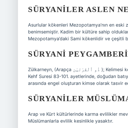
SÜRYANILER ASLEN N
Asurlular kökenleri Mezopotamya’nın en eski za
benimsemiştir. Kadim bir kültüre sahip olduklar
Mezopotamya’daki Sami kökenlidir ve çeşitli b
SÜRYANI PEYGAMBERI
Zülkarneyn, (Arapça ذُو ٱلْقَرْنَيْن ); Kelimesi kelimesine tercüme edildiğinde İki Boynuzlu, Kur’an’ın
Kehf Suresi 83-101. ayetlerinde, doğudan batıy
arasında engel oluşturan kimse olarak tasvir e
SÜRYANILER MÜSLÜMA
Arap ve Kürt kültürlerinde karma evlilikler m
Müslümanlarla evlilik kesinlikle yasaktır.