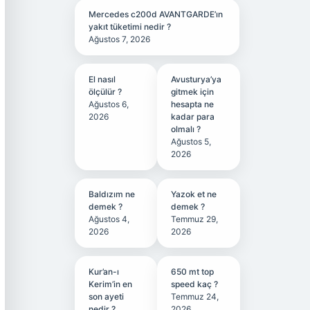
Mercedes c200d AVANTGARDE’ın
yakıt tüketimi nedir ?
Ağustos 7, 2026
El nasıl
Avusturya’ya
ölçülür ?
gitmek için
Ağustos 6,
hesapta ne
2026
kadar para
olmalı ?
Ağustos 5,
2026
Baldızım ne
Yazok et ne
demek ?
demek ?
Ağustos 4,
Temmuz 29,
2026
2026
Kur’an-ı
650 mt top
Kerim’in en
speed kaç ?
son ayeti
Temmuz 24,
nedir ?
2026