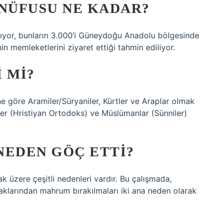
 NÜFUSU NE KADAR?
şıyor, bunların 3.000’i Güneydoğu Anadolu bölgesinde
in memleketlerini ziyaret ettiği tahmin ediliyor.
 MI?
e göre Aramiler/Süryaniler, Kürtler ve Araplar olmak
ler (Hristiyan Ortodoks) ve Müslümanlar (Sünniler)
NEDEN GÖÇ ETTI?
 üzere çeşitli nedenleri vardır. Bu çalışmada,
haklarından mahrum bırakılmaları iki ana neden olarak