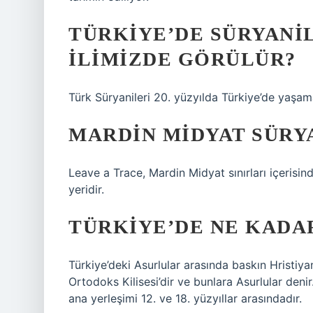
TÜRKIYE’DE SÜRYANI
ILIMIZDE GÖRÜLÜR?
Türk Süryanileri 20. yüzyılda Türkiye’de yaşam
MARDIN MIDYAT SÜRYA
Leave a Trace, Mardin Midyat sınırları içerisin
yeridir.
TÜRKIYE’DE NE KADAR
Türkiye’deki Asurlular arasında baskın Hristiy
Ortodoks Kilisesi’dir ve bunlara Asurlular deni
ana yerleşimi 12. ve 18. yüzyıllar arasındadır.