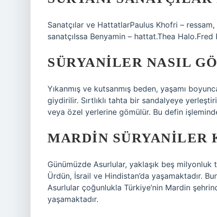
Sanatçılar ve HattatlarPaulus Khofri – ressam
sanatçıIssa Benyamin – hattat.Thea Halo.Fred 
SÜRYANILER NASIL G
Yıkanmış ve kutsanmış beden, yaşamı boyunca a
giydirilir. Sırtlıklı tahta bir sandalyeye yerleşt
veya özel yerlerine gömülür. Bu defin işlemin
MARDIN SÜRYANILER 
Günümüzde Asurlular, yaklaşık beş milyonluk ta
Ürdün, İsrail ve Hindistan’da yaşamaktadır. 
Asurlular çoğunlukla Türkiye’nin Mardin şehrin
yaşamaktadır.