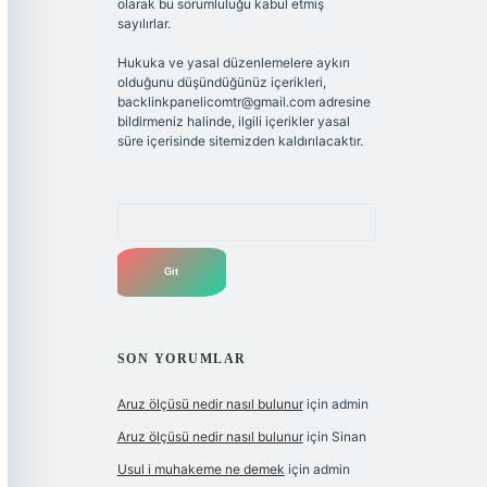
olarak bu sorumluluğu kabul etmiş
sayılırlar.
Hukuka ve yasal düzenlemelere aykırı
olduğunu düşündüğünüz içerikleri,
backlinkpanelicomtr@gmail.com
adresine
bildirmeniz halinde, ilgili içerikler yasal
süre içerisinde sitemizden kaldırılacaktır.
Arama
SON YORUMLAR
Aruz ölçüsü nedir nasıl bulunur
için
admin
Aruz ölçüsü nedir nasıl bulunur
için
Sinan
Usul i muhakeme ne demek
için
admin