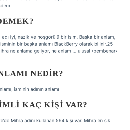
ündem
DEMEK?
adı iyi, nazik ve hoşgörülü bir isim. Başka bir anlam,
isminin bir başka anlamı BlackBerry olarak bilinir.25
ihra ne anlama geliyor, ne anlam … ulusal ›pembenar›
ANLAMI NEDIR?
nlamı, isminin adının anlamı
IMLI KAÇ KIŞI VAR?
iye’de Mihra adını kullanan 564 kişi var. Mihra en sık