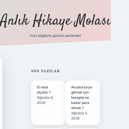
Anlık Hikaye Molası
Hızlı bilgilerle gününü şenlendir!
ilbet yeni giriş
ilbet giriş
grandoperabet giriş
bet
SIDEBAR
SON YAZILAR
El nasıl
Avusturya’ya
ölçülür ?
gitmek için
Ağustos 6,
hesapta ne
2026
kadar para
olmalı ?
Ağustos 5,
2026