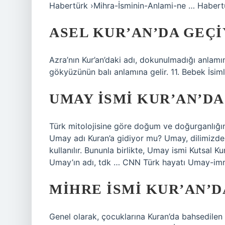
Habertürk ›Mihra-İsminin-Anlami-ne … Habertü
ASEL KUR’AN’DA GEÇ
Azra’nın Kur’an’daki adı, dokunulmadığı anlamı
gökyüzünün balı anlamına gelir. 11. Bebek İsiml
UMAY ISMI KUR’AN’D
Türk mitolojisine göre doğum ve doğurganlığın
Umay adı Kuran’a gidiyor mu? Umay, dilimizdeki
kullanılır. Bununla birlikte, Umay ismi Kutsal K
Umay’ın adı, tdk … CNN Türk hayatı Umay-im
MIHRE ISMI KUR’AN’
Genel olarak, çocuklarına Kuran’da bahsedilen i