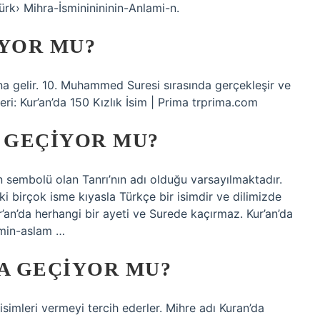
rk› Mihra-İsmininininin-Anlami-n.
IYOR MU?
na gelir. 10. Muhammed Suresi sırasında gerçekleşir ve
eri: Kur’an’da 150 Kızlık İsim | Prima trprima.com
A GEÇIYOR MU?
 sembolü olan Tanrı’nın adı olduğu varsayılmaktadır.
 birçok isme kıyasla Türkçe bir isimdir ve dilimizde
ur’an’da herhangi bir ayeti ve Surede kaçırmaz. Kur’an’da
min-aslam …
DA GEÇIYOR MU?
simleri vermeyi tercih ederler. Mihre adı Kuran’da