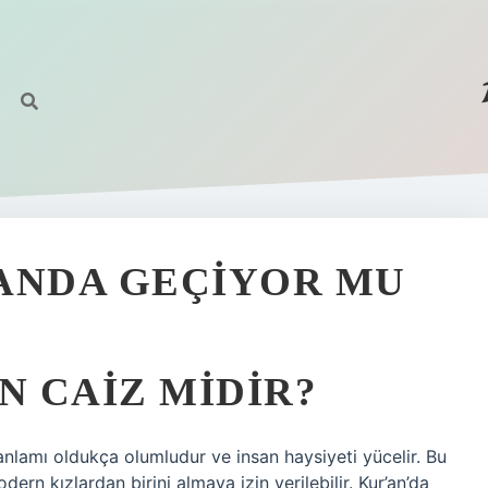
ANDA GEÇIYOR MU
N CAIZ MIDIR?
ü anlamı oldukça olumludur ve insan haysiyeti yücelir. Bu
ern kızlardan birini almaya izin verilebilir. Kur’an’da