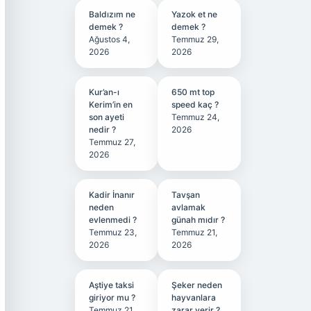
Baldızım ne
Yazok et ne
demek ?
demek ?
Ağustos 4,
Temmuz 29,
2026
2026
Kur’an-ı
650 mt top
Kerim’in en
speed kaç ?
son ayeti
Temmuz 24,
nedir ?
2026
Temmuz 27,
2026
Kadir İnanır
Tavşan
neden
avlamak
evlenmedi ?
günah mıdır ?
Temmuz 23,
Temmuz 21,
2026
2026
Aştiye taksi
Şeker neden
giriyor mu ?
hayvanlara
Temmuz 21,
zarar verir ?