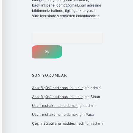
backlinkpanelicomtr@gmail.com
adresine
bildirmeniz halinde, ilgili içerikler yasal
süre içerisinde sitemizden kaldırılacaktır.
Arama
SON YORUMLAR
Aruz ölçüsü nedir nasıl bulunur
için
admin
Aruz ölçüsü nedir nasıl bulunur
için
Sinan
Usul i muhakeme ne demek
için
admin
Usul i muhakeme ne demek
için
Paşa
Çeşmi Bülbül ana maddesi nedir
için
admin