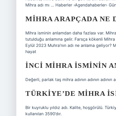
Mihra adı mı … Haberler ›Agendahaberler› G
MIHRA ARAPÇADA NE 
Mihra isminin anlamdan daha fazlası var. Mihra 
tutulduğu anlamına gelir. Farsça kökenli Mihra 
Eylül 2023 Muhra’nın adı ne anlama geliyor? M
hayat
İNCI MIHRA ISMININ 
Değerli, parlak taş mihra adının adının adının a
TÜRKIYE’DE MIHRA IS
Bir kuyruklu yıldız adı. Kalite, hoşgörülü. Türk
kullanılan 3590’dır.