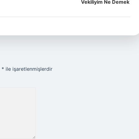
Vekiliyim Ne Demek
r
*
ile işaretlenmişlerdir