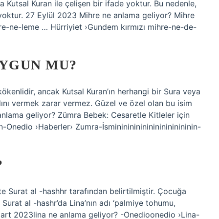
 Kutsal Kuran ile çelişen bir ifade yoktur. Bu nedenle,
ı yoktur. 27 Eylül 2023 Mihre ne anlama geliyor? Mihre
hre-ne-leme … Hürriyiet ›Gundem kırmızı mihre-ne-de-
UYGUN MU?
kökenlidir, ancak Kutsal Kuran’ın herhangi bir Sura veya
ını vermek zarar vermez. Güzel ve özel olan bu isim
e anlama geliyor? Zümra Bebek: Cesaretle Kitleler için
-Onedio ›Haberler› Zumra-İsmininininininininininininin-
?
te Surat al -hashhr tarafından belirtilmiştir. Çocuğa
e Surat al -hashr’da Lina’nın adı ‘palmiye tohumu,
 Mart 2023lina ne anlama geliyor? -Onedioonedio ›Lina-