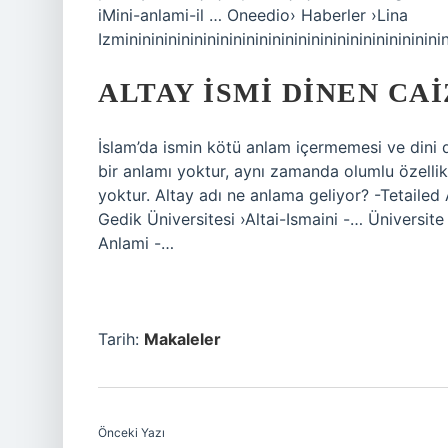
iMini-anlami-il … Oneedio› Haberler ›Lina
Izminininininininininininininininininininininininini
ALTAY ISMI DINEN CAI
İslam’da ismin kötü anlam içermemesi ve dini d
bir anlamı yoktur, aynı zamanda olumlu özellikle
yoktur. Altay adı ne anlama geliyor? -Tetailed A
Gedik Üniversitesi ›Altai-Ismaini -… Üniversite 
Anlami -…
Tarih:
Makaleler
Önceki Yazı