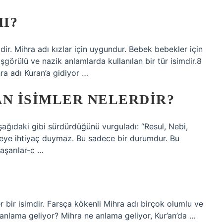
MI?
ir. Mihra adı kızlar için uygundur. Bebek bebekler için
şgörülü ve nazik anlamlarda kullanılan bir tür isimdir.8
ra adı Kuran’a gidiyor …
AN ISIMLER NELERDIR?
şağıdaki gibi sürdürdüğünü vurguladı: “Resul, Nebi,
kimseye ihtiyaç duymaz. Bu sadece bir durumdur. Bu
aşarılar-c …
r bir isimdir. Farsça kökenli Mihra adı birçok olumlu ve
e anlama geliyor? Mihra ne anlama geliyor, Kur’an’da …