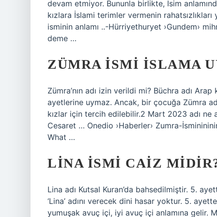
devam etmiyor. Bununla birlikte, İsim anlamında
kızlara İslami terimler vermenin rahatsızlıklar
isminin anlamı ..-Hürriyethuryet ›Gundem› mi
deme …
ZÜMRA ISMI ISLAMA 
Zümra’nın adı izin verildi mi? Büchra adı Arap 
ayetlerine uymaz. Ancak, bir çocuğa Zümra ad
kızlar için tercih edilebilir.2 Mart 2023 adı n
Cesaret … Onedio ›Haberler› Zumra-İsminininin
What …
LINA ISMI CAIZ MIDIR
Lina adı Kutsal Kuran’da bahsedilmiştir. 5. ayet
‘Lina’ adını verecek dini hasar yoktur. 5. ayett
yumuşak avuç içi, iyi avuç içi anlamına gelir.