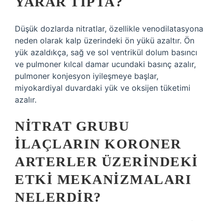
YARAR TIPTA?
Düşük dozlarda nitratlar, özellikle venodilatasyona
neden olarak kalp üzerindeki ön yükü azaltır. Ön
yük azaldıkça, sağ ve sol ventrikül dolum basıncı
ve pulmoner kılcal damar ucundaki basınç azalır,
pulmoner konjesyon iyileşmeye başlar,
miyokardiyal duvardaki yük ve oksijen tüketimi
azalır.
NITRAT GRUBU
ILAÇLARIN KORONER
ARTERLER ÜZERINDEKI
ETKI MEKANIZMALARI
NELERDIR?