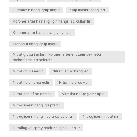
Hidralazin hangi grup ilaçtır
Kalp ilaçları hangileri
Koroner arter hastalığı için hangi ilaç kullanılır
Koroner arter hastası kaç yıl yaşar
Monodur hangi grup ilaçtır
Nitrat grubu ilaçların koroner arterler üzerindeki etki
mekanizmaları nelerdir
Nitrat grubu nedir
Nitrat ilaçlar hangileri
Nitrat ne anlama gelir
Nitrat nelerde var
Nitrat pozitif ne demek
Nitratlar ne işe yarar tıpta
Nitrogliserin hangi gruptadır
Nitrogliserin hangi ilaçlarda bulunur
Nitrogliserin nitrat mı
Nitrolingual sprey nedir ne için kullanılır