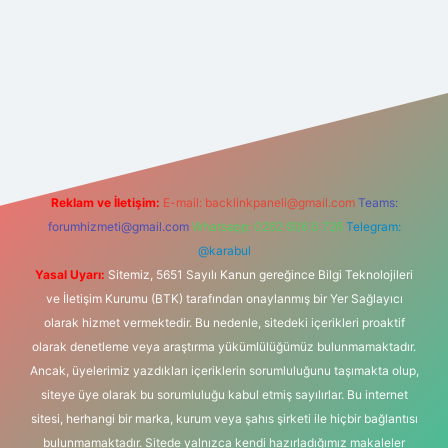
exper
Reklam ve İletişim:
E-mail:
backlinkpaneli@gmail.com
Teams:
forumhizmeti@gmail.com
Whatsapp: 0262 606 0 726
Telegram:
@karabul
Yasal Uyarı:
Sitemiz, 5651 Sayılı Kanun gereğince Bilgi Teknolojileri
ve İletişim Kurumu (BTK) tarafından onaylanmış bir Yer Sağlayıcı
olarak hizmet vermektedir. Bu nedenle, sitedeki içerikleri proaktif
olarak denetleme veya araştırma yükümlülüğümüz bulunmamaktadır.
Ancak, üyelerimiz yazdıkları içeriklerin sorumluluğunu taşımakta olup,
siteye üye olarak bu sorumluluğu kabul etmiş sayılırlar. Bu internet
sitesi, herhangi bir marka, kurum veya şahıs şirketi ile hiçbir bağlantısı
bulunmamaktadır. Sitede yalnızca kendi hazırladığımız makaleler