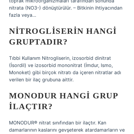
toprak mikroorganizmaları tarafından sonunda
nitrata (NO3-) dönüştürülür. – Bitkinin ihtiyacından
fazla veya…
NITROGLISERIN HANGI
GRUPTADIR?
Tıbbi Kullanım Nitrogliserin, izosorbid dinitrat
(İsordil) ve izosorbid mononitrat (İmdur, Ismo,
Monoket) gibi birçok nitratı da içeren nitratlar adı
verilen bir ilaç grubuna aittir.
MONODUR HANGI GRUP
ILAÇTIR?
MONODUR® nitrat sınıfından bir ilaçtır. Kan
damarlarının kaslarını gevşeterek atardamarların ve