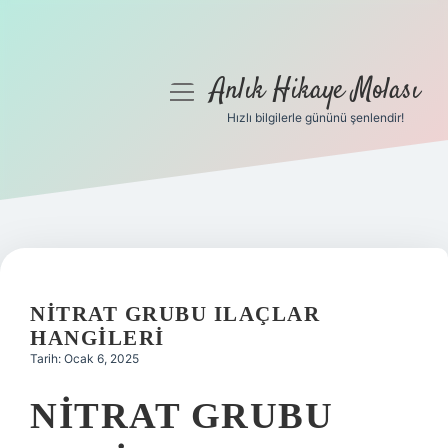
Anlık Hikaye Molası
menüyü
aç
Hızlı bilgilerle gününü şenlendir!
Anasayfa
Gizlilik Politikası
Yasal Uyarı
Hakkımızda
NITRAT GRUBU ILAÇLAR
HANGILERI
Tarih: Ocak 6, 2025
NITRAT GRUBU