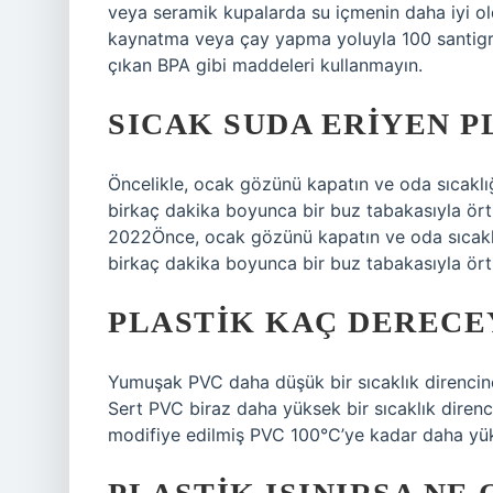
veya seramik kupalarda su içmenin daha iyi ol
kaynatma veya çay yapma yoluyla 100 santigra
çıkan BPA gibi maddeleri kullanmayın.
SICAK SUDA ERIYEN P
Öncelikle, ocak gözünü kapatın ve oda sıcaklığ
birkaç dakika boyunca bir buz tabakasıyla örtm
2022Önce, ocak gözünü kapatın ve oda sıcaklığ
birkaç dakika boyunca bir buz tabakasıyla örtm
PLASTIK KAÇ DERECE
Yumuşak PVC daha düşük bir sıcaklık direncine s
Sert PVC biraz daha yüksek bir sıcaklık direnc
modifiye edilmiş PVC 100°C’ye kadar daha yüks