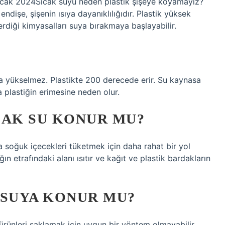
 Ocak 2024Sıcak suyu neden plastik şişeye koyamayız?
ndişe, şişenin ısıya dayanıklılığıdır. Plastik yüksek
erdiği kimyasalları suya bırakmaya başlayabilir.
a yükselmez. Plastikte 200 derecede erir. Su kaynasa
 plastiğin erimesine neden olur.
CAK SU KONUR MU?
ıra soğuk içecekleri tüketmek için daha rahat bir yol
n etrafındaki alanı ısıtır ve kağıt ve plastik bardakların
 SUYA KONUR MU?
ş ürünleri saklamak için uygun bir yöntem olmayabilir.