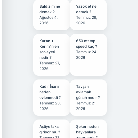
Baldızım ne
Yazok et ne
demek ?
demek ?
Ağustos 4,
Temmuz 29,
2026
2026
Kur’an-ı
650 mt top
Kerim’in en
speed kaç ?
son ayeti
Temmuz 24,
nedir ?
2026
Temmuz 27,
2026
Kadir İnanır
Tavşan
neden
avlamak
evlenmedi ?
günah mıdır ?
Temmuz 23,
Temmuz 21,
2026
2026
Aştiye taksi
Şeker neden
giriyor mu ?
hayvanlara
Temmuz 21,
zarar verir ?