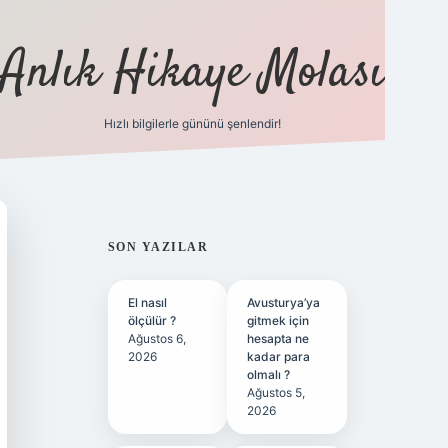
Anlık Hikaye Molası
Hızlı bilgilerle gününü şenlendir!
ilbet yeni giriş
ilbet giriş
grandoperabet giriş
betex
SIDEBAR
SON YAZILAR
El nasıl
Avusturya’ya
ölçülür ?
gitmek için
Ağustos 6,
hesapta ne
2026
kadar para
olmalı ?
Ağustos 5,
2026