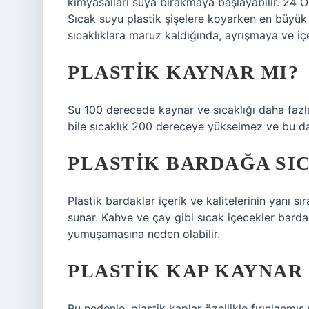
kimyasalları suya bırakmaya başlayabilir. 24
Sıcak suyu plastik şişelere koyarken en büyük e
sıcaklıklara maruz kaldığında, ayrışmaya ve iç
PLASTIK KAYNAR MI?
Su 100 derecede kaynar ve sıcaklığı daha fazl
bile sıcaklık 200 dereceye yükselmez ve bu da
PLASTIK BARDAĞA SI
Plastik bardaklar içerik ve kalitelerinin yanı s
sunar. Kahve ve çay gibi sıcak içecekler bardağı
yumuşamasına neden olabilir.
PLASTIK KAP KAYNAR
Bu nedenle, plastik kaplar özellikle fırınlanmı