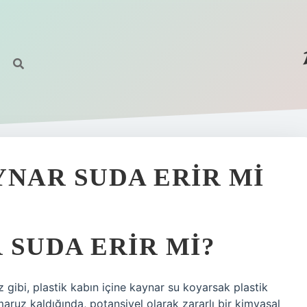
YNAR SUDA ERIR MI
 SUDA ERIR MI?
iz gibi, plastik kabın içine kaynar su koyarsak plastik
 maruz kaldığında, potansiyel olarak zararlı bir kimyasal