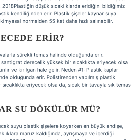
 2018Plastiğin düşük sıcaklıklarda eridiğini bildiğimiz
stik kendiliğinden erir. Plastik şişeler kaynar suya
 kimyasal normalden 55 kat daha hızlı salınabilir.
RECEDE ERIR?
valarla sürekli temas halinde olduğunda erir.
 santigrat derecelik yüksek bir sıcaklıkta eriyecek olsa
rılır ve kırılgan hale gelir. Neden #1: Plastik kaplar
nde olduğunda erir. Polistirenden yapılmış plastik
 sıcaklıkta eriyecek olsa da, sıcak bir tavayla sık temas
NAR SU DÖKÜLÜR MÜ?
cak suyu plastik şişelere koyarken en büyük endişe,
ıcaklıklara maruz kaldığında, ayrışmaya ve içerdiği