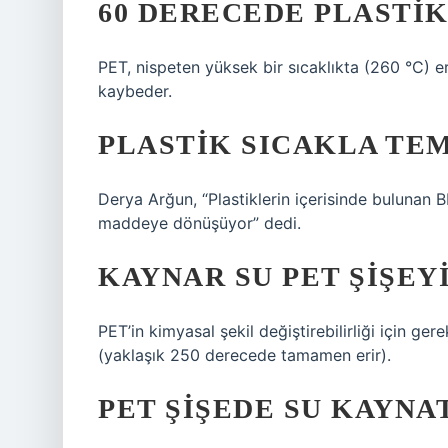
60 DERECEDE PLASTIK
PET, nispeten yüksek bir sıcaklıkta (260 °C) eri
kaybeder.
PLASTIK SICAKLA TE
Derya Arğun, “Plastiklerin içerisinde bulunan 
maddeye dönüşüyor” dedi.
KAYNAR SU PET ŞIŞEYI
PET’in kimyasal şekil değiştirebilirliği için ge
(yaklaşık 250 derecede tamamen erir).
PET ŞIŞEDE SU KAYNAT