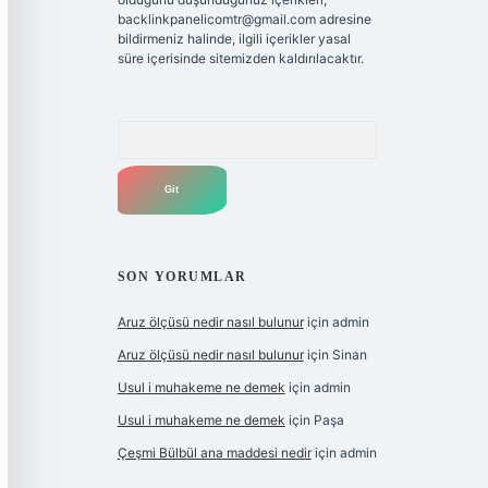
backlinkpanelicomtr@gmail.com
adresine
bildirmeniz halinde, ilgili içerikler yasal
süre içerisinde sitemizden kaldırılacaktır.
Arama
SON YORUMLAR
Aruz ölçüsü nedir nasıl bulunur
için
admin
Aruz ölçüsü nedir nasıl bulunur
için
Sinan
Usul i muhakeme ne demek
için
admin
Usul i muhakeme ne demek
için
Paşa
Çeşmi Bülbül ana maddesi nedir
için
admin