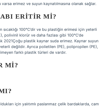
 su varsa erimez ve suyun kaynatılmasına olanak sağlar.
ABI ERITIR MI?
ıcaklığı 100°C’dir ve bu plastiğin erimesi için yeterli
E), polivinil klorür ve daha fazlası gibi 100°C’de
 Ocak 2021Çoğu plastik kaynar suda erimez. Kaynar suyun
eterli değildir. Ayrıca polietilen (PE), polipropilen (PE),
imeyen farklı plastik türleri de vardır.
R MI?
MI?
ldukları için yalıtımlı paslanmaz çelik bardaklarda, cam