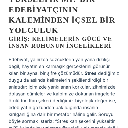
EDEBIYATÇININ
KALEMINDEN İÇSEL BIR
YOLCULUK
GIRIŞ: KELIMELERIN GÜCÜ VE
İNSAN RUHUNUN İNCELIKLERI
Edebiyat, yalnızca sözcüklerin yan yana dizilişi
değil; hayatın en karmaşık gerçeklerini görünür
kılan bir ayna, bir şifre çözümüdür.
Stres
dediğimiz
duygu da aslında kelimelerin şekillendirdiği bir
anlatıdır: içimizde yankılanan korkular, zihnimizde
dolaşan cümleler ve kalbimize dokunan imgelerle
örülüdür.
Kan şekeri
dediğimiz biyolojik değer ise,
edebiyatın gözünden bakıldığında insanın
kırılganlığına dair bir metafor hâline gelir. Soruyu
böyle sormak isteriz: “Stres kan şekerini yükseltir