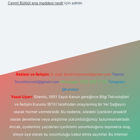
Çeşmi Bülbül ana maddesi nedir
için
admin
iş
betexper
Reklam ve İletişim:
E-mail:
backlinkpaneli@gmail.com
Teams:
forumhizmeti@gmail.com
Whatsapp: 0262 606 0 726
Telegram:
@karabul
Yasal Uyarı:
Sitemiz, 5651 Sayılı Kanun gereğince Bilgi Teknolojileri
ve İletişim Kurumu (BTK) tarafından onaylanmış bir Yer Sağlayıcı
olarak hizmet vermektedir. Bu nedenle, sitedeki içerikleri proaktif
olarak denetleme veya araştırma yükümlülüğümüz bulunmamaktadır.
Ancak, üyelerimiz yazdıkları içeriklerin sorumluluğunu taşımakta olup,
siteye üye olarak bu sorumluluğu kabul etmiş sayılırlar. Bu internet