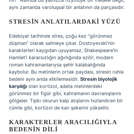
mi?” Aslında bu yalnızca fizyolojik bir mesele değil,
aynı zamanda varoluşsal bir anlatının da parçasıdır.
STRESIN ANLATILARDAKI YÜZÜ
Edebiyat tarihinde stres, çoğu kez “görünmez
düşman” olarak sahneye çıkar. Dostoyevski’nin
karakterleri kaygıdan uyuyamaz; Shakespeare’in
Hamlet’i kararsızlığın ağırlığında ezilir; modern
roman kahramanlarıysa şehir kalabalığında
kaybolur. Bu metinlerin ortak paydası, stresin ruhla
bedeni aynı anda etkilemesidir.
Stresin biyolojik
karşılığı
olan kortizol, adeta metinlerdeki
görünmez bir figür gibi, kahramanın davranışlarını
gölgeler. Tıpkı okurun kalp atışlarını hızlandıran bir
cümle gibi, kortizol de kan şekerini yükseltir.
KARAKTERLER ARACILIĞIYLA
BEDENIN DILI