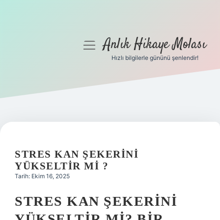
Anlık Hikaye Molası
menüyü
aç
Hızlı bilgilerle gününü şenlendir!
Anasayfa
Gizlilik Politikası
Yasal Uyarı
Hakkımızda
STRES KAN ŞEKERINI
YÜKSELTIR MI ?
Tarih: Ekim 16, 2025
STRES KAN ŞEKERINI
YÜKSELTIR MI? BIR