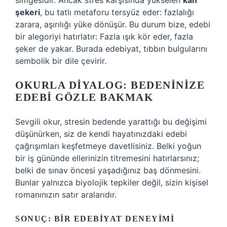
simgesidir. Ancak stres karşısında yükselen
kan
şekeri
, bu tatlı metaforu tersyüz eder: fazlalığı
zarara, aşırılığı yüke dönüşür. Bu durum bize, edebi
bir alegoriyi hatırlatır: Fazla ışık kör eder, fazla
şeker de yakar. Burada edebiyat, tıbbın bulgularını
sembolik bir dile çevirir.
OKURLA DIYALOG: BEDENINIZE
EDEBI GÖZLE BAKMAK
Sevgili okur, stresin bedende yarattığı bu değişimi
düşünürken, siz de kendi hayatınızdaki edebi
çağrışımları keşfetmeye davetlisiniz. Belki yoğun
bir iş gününde ellerinizin titremesini hatırlarsınız;
belki de sınav öncesi yaşadığınız baş dönmesini.
Bunlar yalnızca biyolojik tepkiler değil, sizin kişisel
romanınızın satır aralarıdır.
SONUÇ: BIR EDEBIYAT DENEYIMI