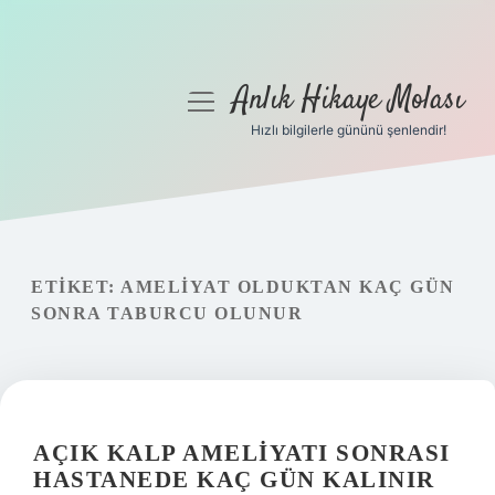
Anlık Hikaye Molası
menüyü
aç
Hızlı bilgilerle gününü şenlendir!
Anasayfa
Gizlilik Politikası
Yasal Uyarı
ETIKET:
AMELIYAT OLDUKTAN KAÇ GÜN
SONRA TABURCU OLUNUR
Hakkımızda
AÇIK KALP AMELIYATI SONRASI
HASTANEDE KAÇ GÜN KALINIR