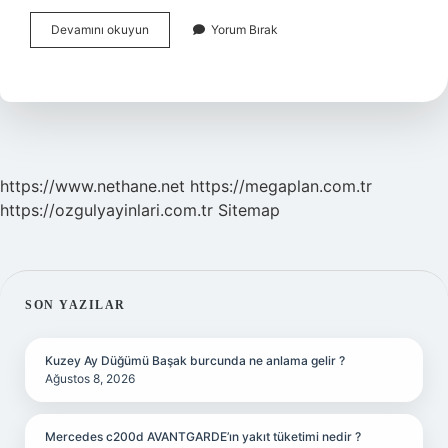
Açık
Devamını okuyun
Yorum Bırak
Kalp
Ameliyatı
Sonrası
Hastanede
Kaç
Gün
Kalınır
https://www.nethane.net
https://megaplan.com.tr
https://ozgulyayinlari.com.tr
Sitemap
SIDEBAR
SON YAZILAR
Kuzey Ay Düğümü Başak burcunda ne anlama gelir ?
Ağustos 8, 2026
Mercedes c200d AVANTGARDE’ın yakıt tüketimi nedir ?