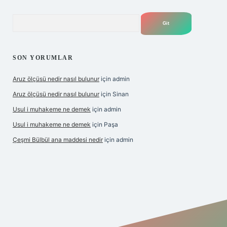
Arama
SON YORUMLAR
Aruz ölçüsü nedir nasıl bulunur
için
admin
Aruz ölçüsü nedir nasıl bulunur
için
Sinan
Usul i muhakeme ne demek
için
admin
Usul i muhakeme ne demek
için
Paşa
Çeşmi Bülbül ana maddesi nedir
için
admin
et giriş
betexper