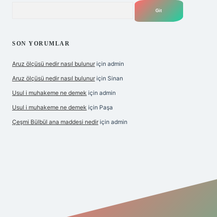
Arama
SON YORUMLAR
Aruz ölçüsü nedir nasıl bulunur
için
admin
Aruz ölçüsü nedir nasıl bulunur
için
Sinan
Usul i muhakeme ne demek
için
admin
Usul i muhakeme ne demek
için
Paşa
Çeşmi Bülbül ana maddesi nedir
için
admin
bet giriş
betexper