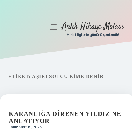
Anlık Hikaye Molası
menüyü
aç
Hızlı bilgilerle gününü şenlendir!
Anasayfa
Gizlilik Politikası
Yasal Uyarı
ETIKET:
AŞIRI SOLCU KIME DENIR
Hakkımızda
KARANLIĞA DIRENEN YILDIZ NE
ANLATIYOR
Tarih: Mart 19, 2025