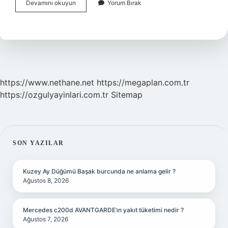
Karanlığa
Devamını okuyun
Yorum Bırak
Direnen
Yıldız
Ne
Anlatıyor
https://www.nethane.net
https://megaplan.com.tr
https://ozgulyayinlari.com.tr
Sitemap
SIDEBAR
SON YAZILAR
Kuzey Ay Düğümü Başak burcunda ne anlama gelir ?
Ağustos 8, 2026
Mercedes c200d AVANTGARDE’ın yakıt tüketimi nedir ?
Ağustos 7, 2026