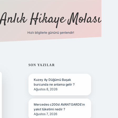
Anlık Hikaye Molası
Hızlı bilgilerle gününü şenlendir!
ilbet yeni giriş
ilbet giriş
gra
SIDEBAR
SON YAZILAR
Kuzey Ay Düğümü Başak
burcunda ne anlama gelir ?
Ağustos 8, 2026
Mercedes c200d AVANTGARDE’ın
yakıt tüketimi nedir ?
Ağustos 7, 2026