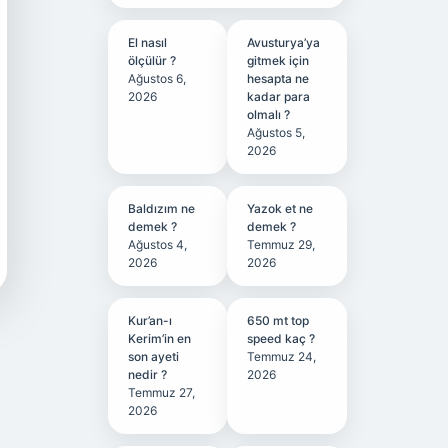
El nasıl
Avusturya’ya
ölçülür ?
gitmek için
Ağustos 6,
hesapta ne
2026
kadar para
olmalı ?
Ağustos 5,
2026
Baldızım ne
Yazok et ne
demek ?
demek ?
Ağustos 4,
Temmuz 29,
2026
2026
Kur’an-ı
650 mt top
Kerim’in en
speed kaç ?
son ayeti
Temmuz 24,
nedir ?
2026
Temmuz 27,
2026