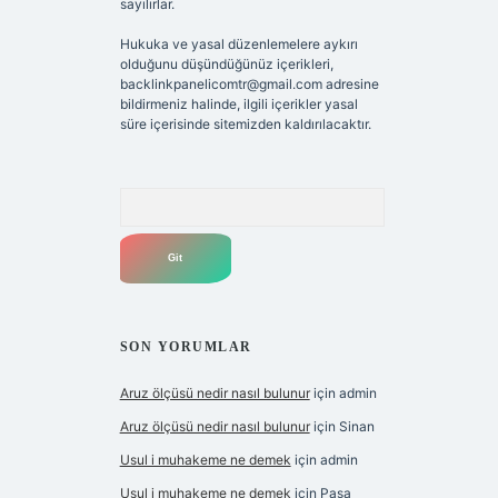
sayılırlar.
Hukuka ve yasal düzenlemelere aykırı
olduğunu düşündüğünüz içerikleri,
backlinkpanelicomtr@gmail.com
adresine
bildirmeniz halinde, ilgili içerikler yasal
süre içerisinde sitemizden kaldırılacaktır.
Arama
SON YORUMLAR
Aruz ölçüsü nedir nasıl bulunur
için
admin
Aruz ölçüsü nedir nasıl bulunur
için
Sinan
Usul i muhakeme ne demek
için
admin
Usul i muhakeme ne demek
için
Paşa