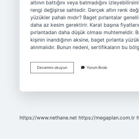
altının battığını veya batmadığını izleyebilirsin
rengi değişirse sahtedir. Gerçek altın renk d
yüzükler pahalı mıdır? Baget pırlantalar genel
daha az kesim gerektirir. Karat başına fiyatla
pırlantadan daha düşük olması muhtemeldir. B
kişinin inandığının aksine, baget pırlanta yüzük
alınmalıdır. Bunun nedeni, sertifikaların bu böl
Baget
Devamını okuyun
Yorum Bırak
Yüzükler
Altın
Mı
https://www.nethane.net
https://megaplan.com.tr
h