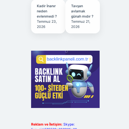
Kadir İnanır
Tavşan
neden
avlamak
evlenmedi ?
günah mıdır ?
Temmuz 23,
Temmuz 21,
2026
2026
Reklam ve İletişim:
Skype: