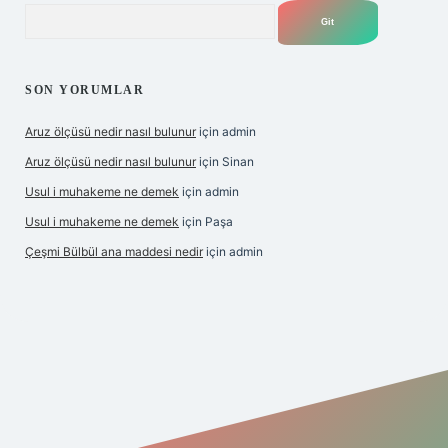
Arama
SON YORUMLAR
Aruz ölçüsü nedir nasıl bulunur
için
admin
Aruz ölçüsü nedir nasıl bulunur
için
Sinan
Usul i muhakeme ne demek
için
admin
Usul i muhakeme ne demek
için
Paşa
Çeşmi Bülbül ana maddesi nedir
için
admin
abet giriş
betexper