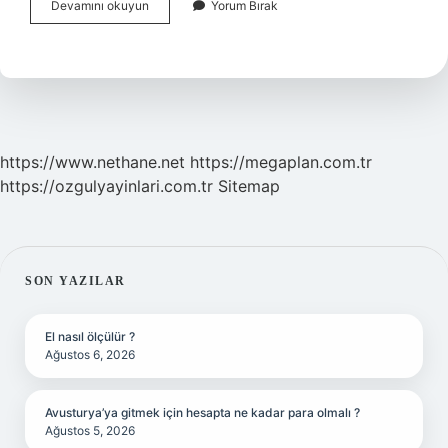
Sarmaşık
Devamını okuyun
Yorum Bırak
Otu
Nasıl
Kullanılır
https://www.nethane.net
https://megaplan.com.tr
https://ozgulyayinlari.com.tr
Sitemap
SIDEBAR
SON YAZILAR
El nasıl ölçülür ?
Ağustos 6, 2026
Avusturya’ya gitmek için hesapta ne kadar para olmalı ?
Ağustos 5, 2026