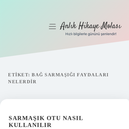
Anlık Hikaye Molası
menüyü
aç
Hızlı bilgilerle gününü şenlendir!
Anasayfa
Gizlilik Politikası
Yasal Uyarı
ETIKET:
BAĞ SARMAŞIĞI FAYDALARI
NELERDIR
Hakkımızda
SARMAŞIK OTU NASIL
KULLANILIR