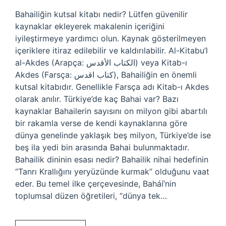
Bahailiğin kutsal kitabı nedir? Lütfen güvenilir
kaynaklar ekleyerek makalenin içeriğini
iyileştirmeye yardımcı olun. Kaynak gösterilmeyen
içeriklere itiraz edilebilir ve kaldırılabilir. Al-Kitabu’l
al-Akdes (Arapça: الكتاب الأقدس) veya Kitab-ı
Akdes (Farsça: كتاب اقدس), Bahailiğin en önemli
kutsal kitabıdır. Genellikle Farsça adı Kitab-ı Akdes
olarak anılır. Türkiye’de kaç Bahai var? Bazı
kaynaklar Bahailerin sayısını on milyon gibi abartılı
bir rakamla verse de kendi kaynaklarına göre
dünya genelinde yaklaşık beş milyon, Türkiye’de ise
beş ila yedi bin arasında Bahai bulunmaktadır.
Bahailik dininin esası nedir? Bahailik nihai hedefinin
“Tanrı Krallığını yeryüzünde kurmak” olduğunu vaat
eder. Bu temel ilke çerçevesinde, Baháí’nin
toplumsal düzen öğretileri, “dünya tek…