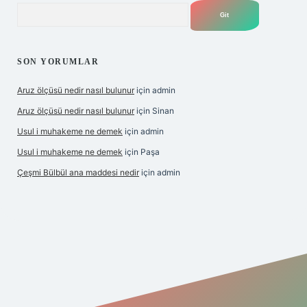
Arama
SON YORUMLAR
Aruz ölçüsü nedir nasıl bulunur
için
admin
Aruz ölçüsü nedir nasıl bulunur
için
Sinan
Usul i muhakeme ne demek
için
admin
Usul i muhakeme ne demek
için
Paşa
Çeşmi Bülbül ana maddesi nedir
için
admin
lbet giriş
grandoperabet giriş
betexper