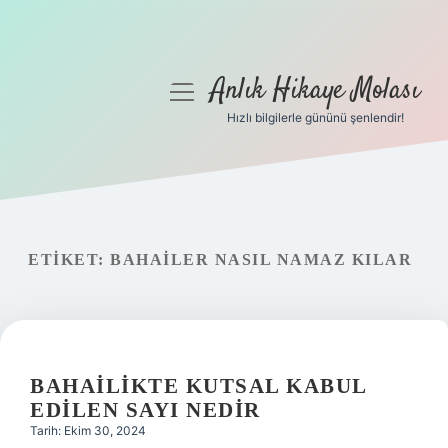
Anlık Hikaye Molası
menüyü
aç
Hızlı bilgilerle gününü şenlendir!
Anasayfa
Gizlilik Politikası
Yasal Uyarı
ETIKET:
BAHAILER NASIL NAMAZ KILAR
Hakkımızda
BAHAILIKTE KUTSAL KABUL
EDILEN SAYI NEDIR
Tarih: Ekim 30, 2024