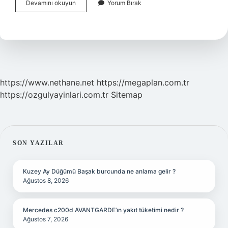
Bahailikte
Devamını okuyun
Yorum Bırak
Kutsal
Kabul
Edilen
Sayı
Nedir
https://www.nethane.net
https://megaplan.com.tr
https://ozgulyayinlari.com.tr
Sitemap
SIDEBAR
SON YAZILAR
Kuzey Ay Düğümü Başak burcunda ne anlama gelir ?
Ağustos 8, 2026
Mercedes c200d AVANTGARDE’ın yakıt tüketimi nedir ?
Ağustos 7, 2026