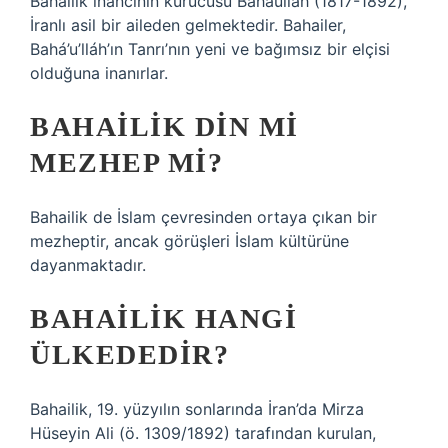
Bahailik inancının kurucusu Bahaullah (1817-1892),
İranlı asil bir aileden gelmektedir. Bahailer,
Bahá’u’lláh’ın Tanrı’nın yeni ve bağımsız bir elçisi
olduğuna inanırlar.
BAHAILIK DIN MI
MEZHEP MI?
Bahailik de İslam çevresinden ortaya çıkan bir
mezheptir, ancak görüşleri İslam kültürüne
dayanmaktadır.
BAHAILIK HANGI
ÜLKEDEDIR?
Bahailik, 19. yüzyılın sonlarında İran’da Mirza
Hüseyin Ali (ö. 1309/1892) tarafından kurulan,