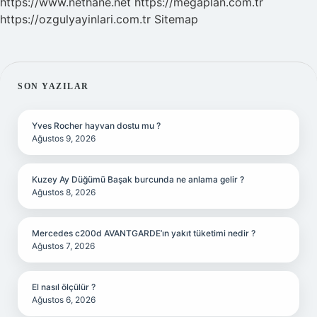
https://www.nethane.net
https://megaplan.com.tr
https://ozgulyayinlari.com.tr
Sitemap
SIDEBAR
SON YAZILAR
Yves Rocher hayvan dostu mu ?
Ağustos 9, 2026
Kuzey Ay Düğümü Başak burcunda ne anlama gelir ?
Ağustos 8, 2026
Mercedes c200d AVANTGARDE’ın yakıt tüketimi nedir ?
Ağustos 7, 2026
El nasıl ölçülür ?
Ağustos 6, 2026