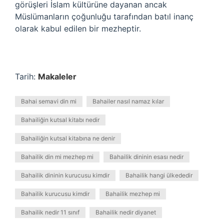
görüşleri İslam kültürüne dayanan ancak
Müslümanların çoğunluğu tarafından batıl inanç
olarak kabul edilen bir mezheptir.
Tarih:
Makaleler
Bahai semavi din mi
Bahailer nasıl namaz kılar
Bahailiğin kutsal kitabı nedir
Bahailiğin kutsal kitabına ne denir
Bahailik din mi mezhep mi
Bahailik dininin esası nedir
Bahailik dininin kurucusu kimdir
Bahailik hangi ülkededir
Bahailik kurucusu kimdir
Bahailik mezhep mi
Bahailik nedir 11 sınıf
Bahailik nedir diyanet