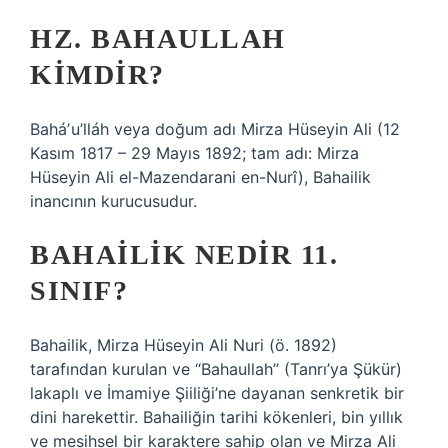
HZ. BAHAULLAH
KIMDIR?
Baháʼu’lláh veya doğum adı Mirza Hüseyin Ali (12
Kasım 1817 – 29 Mayıs 1892; tam adı: Mirza
Hüseyin Ali el-Mazendarani en-Nurî), Bahailik
inancının kurucusudur.
BAHAILIK NEDIR 11.
SINIF?
Bahailik, Mirza Hüseyin Ali Nuri (ö. 1892)
tarafından kurulan ve “Bahaullah” (Tanrı’ya Şükür)
lakaplı ve İmamiye Şiiliği’ne dayanan senkretik bir
dini harekettir. Bahailiğin tarihi kökenleri, bin yıllık
ve mesihsel bir karaktere sahip olan ve Mirza Ali