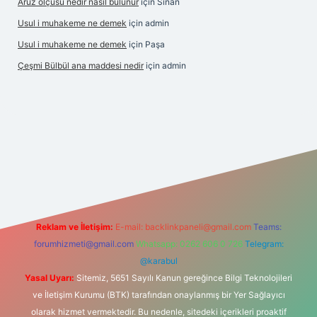
Aruz ölçüsü nedir nasıl bulunur
için
Sinan
Usul i muhakeme ne demek
için
admin
Usul i muhakeme ne demek
için
Paşa
Çeşmi Bülbül ana maddesi nedir
için
admin
exper
Reklam ve İletişim:
E-mail:
backlinkpaneli@gmail.com
Teams:
forumhizmeti@gmail.com
Whatsapp: 0262 606 0 726
Telegram:
@karabul
Yasal Uyarı:
Sitemiz, 5651 Sayılı Kanun gereğince Bilgi Teknolojileri
ve İletişim Kurumu (BTK) tarafından onaylanmış bir Yer Sağlayıcı
olarak hizmet vermektedir. Bu nedenle, sitedeki içerikleri proaktif