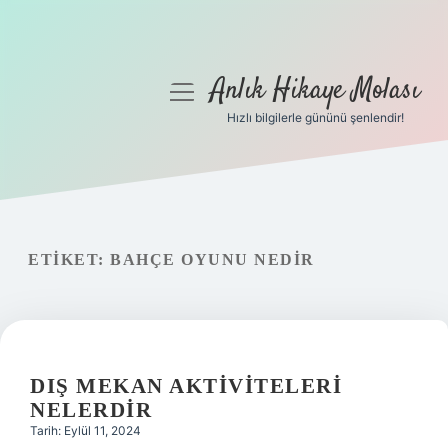
Anlık Hikaye Molası
menüyü
aç
Hızlı bilgilerle gününü şenlendir!
Anasayfa
Gizlilik Politikası
Yasal Uyarı
ETIKET:
BAHÇE OYUNU NEDIR
Hakkımızda
DIŞ MEKAN AKTIVITELERI
NELERDIR
Tarih: Eylül 11, 2024