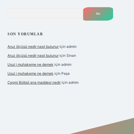
Arama
SON YORUMLAR
Aruz ölçüsü nedir nasıl bulunur
için
admin
Aruz ölçüsü nedir nasıl bulunur
için
Sinan
Usul i muhakeme ne demek
için
admin
Usul i muhakeme ne demek
için
Paşa
Çeşmi Bülbül ana maddesi nedir
için
admin
et giriş
betexper