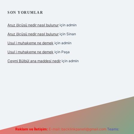
SON YORUMLAR
Aruz ölçüsü nedir nasıl bulunur
için
admin
Aruz ölçüsü nedir nasıl bulunur
için
Sinan
Usul i muhakeme ne demek
için
admin
Usul i muhakeme ne demek
için
Paşa
Çeşmi Bülbül ana maddesi nedir
için
admin
rabet giriş
betexper
Reklam ve İletişim:
E-mail:
backlinkpaneli@gmail.com
Teams: