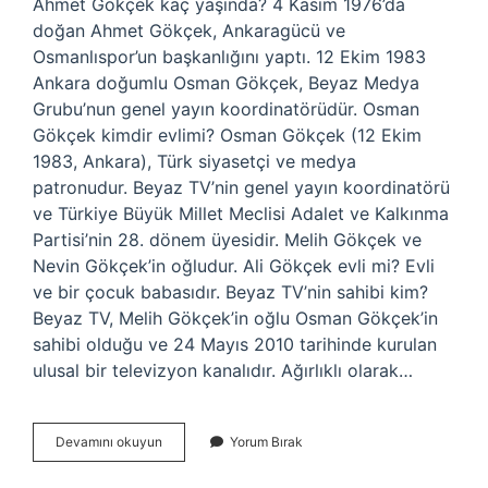
Ahmet Gökçek kaç yaşında? 4 Kasım 1976’da
doğan Ahmet Gökçek, Ankaragücü ve
Osmanlıspor’un başkanlığını yaptı. 12 Ekim 1983
Ankara doğumlu Osman Gökçek, Beyaz Medya
Grubu’nun genel yayın koordinatörüdür. Osman
Gökçek kimdir evlimi? Osman Gökçek (12 Ekim
1983, Ankara), Türk siyasetçi ve medya
patronudur. Beyaz TV’nin genel yayın koordinatörü
ve Türkiye Büyük Millet Meclisi Adalet ve Kalkınma
Partisi’nin 28. dönem üyesidir. Melih Gökçek ve
Nevin Gökçek’in oğludur. Ali Gökçek evli mi? Evli
ve bir çocuk babasıdır. Beyaz TV’nin sahibi kim?
Beyaz TV, Melih Gökçek’in oğlu Osman Gökçek’in
sahibi olduğu ve 24 Mayıs 2010 tarihinde kurulan
ulusal bir televizyon kanalıdır. Ağırlıklı olarak…
Ahmet
Devamını okuyun
Yorum Bırak
Gökçek
Evli