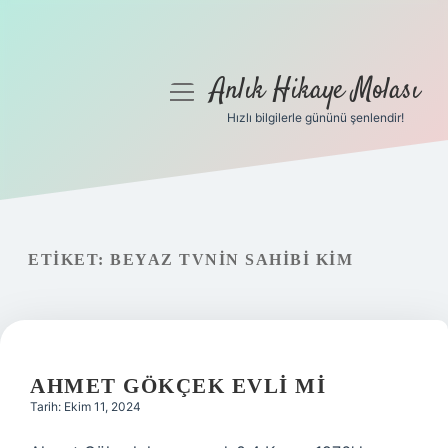
Anlık Hikaye Molası
menüyü
aç
Hızlı bilgilerle gününü şenlendir!
Anasayfa
Gizlilik Politikası
Yasal Uyarı
ETIKET:
BEYAZ TVNIN SAHIBI KIM
Hakkımızda
AHMET GÖKÇEK EVLI MI
Tarih: Ekim 11, 2024