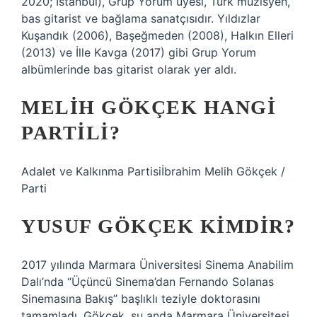
2020; İstanbul), Grup Yorum üyesi, Türk müzisyen,
bas gitarist ve bağlama sanatçısıdır. Yıldızlar
Kuşandık (2006), Başeğmeden (2008), Halkın Elleri
(2013) ve İlle Kavga (2017) gibi Grup Yorum
albümlerinde bas gitarist olarak yer aldı.
MELIH GÖKÇEK HANGI
PARTILI?
Adalet ve Kalkınma Partisiİbrahim Melih Gökçek /
Parti
YUSUF GÖKÇEK KIMDIR?
2017 yılında Marmara Üniversitesi Sinema Anabilim
Dalı’nda “Üçüncü Sinema’dan Fernando Solanas
Sinemasına Bakış” başlıklı teziyle doktorasını
tamamladı. Gökçek, şu anda Marmara Üniversitesi