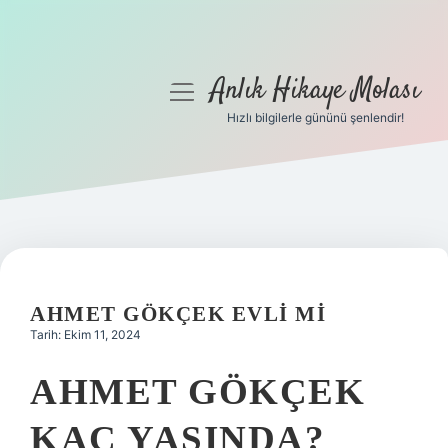
Anlık Hikaye Molası
menüyü
aç
Hızlı bilgilerle gününü şenlendir!
Anasayfa
Gizlilik Politikası
Yasal Uyarı
Hakkımızda
AHMET GÖKÇEK EVLI MI
Tarih: Ekim 11, 2024
AHMET GÖKÇEK
KAÇ YAŞINDA?