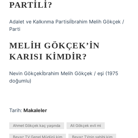
PARTILI?
Adalet ve Kalkınma Partisiİbrahim Melih Gökçek /
Parti
MELIH GÖKÇEK’IN
KARISI KIMDIR?
Nevin Gökçekİbrahim Melih Gökçek / eşi (1975
doğumlu)
Tarih:
Makaleler
Ahmet Gökçek kaç yaşında
Ali Gökçek evli mi
Beyaz TV Genel Müdürü kim
Beyaz TVnin sahibi kim