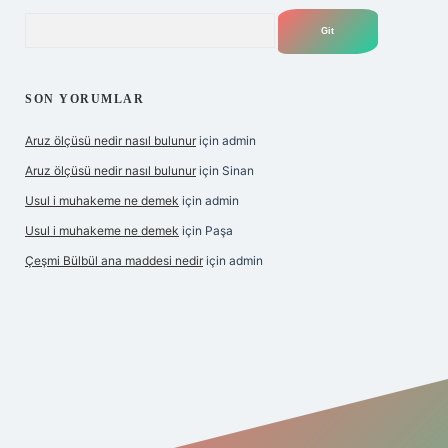
Arama
SON YORUMLAR
Aruz ölçüsü nedir nasıl bulunur
için
admin
Aruz ölçüsü nedir nasıl bulunur
için
Sinan
Usul i muhakeme ne demek
için
admin
Usul i muhakeme ne demek
için
Paşa
Çeşmi Bülbül ana maddesi nedir
için
admin
grandoperabet giriş
betexper