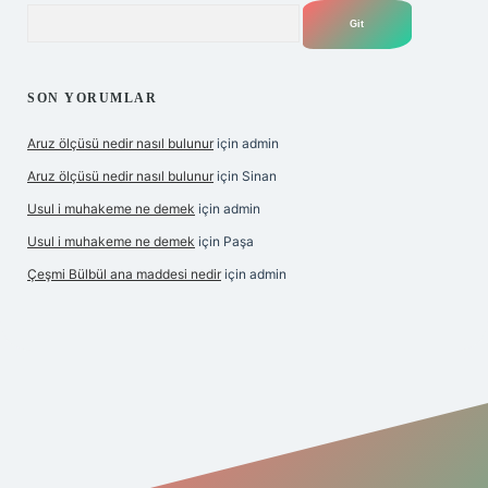
Arama
SON YORUMLAR
Aruz ölçüsü nedir nasıl bulunur
için
admin
Aruz ölçüsü nedir nasıl bulunur
için
Sinan
Usul i muhakeme ne demek
için
admin
Usul i muhakeme ne demek
için
Paşa
Çeşmi Bülbül ana maddesi nedir
için
admin
bet giriş
grandoperabet giriş
betexper