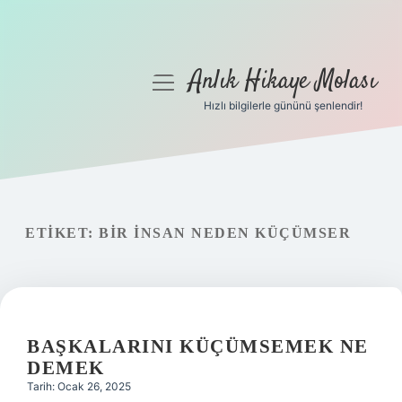
Anlık Hikaye Molası
menüyü
aç
Hızlı bilgilerle gününü şenlendir!
Anasayfa
Gizlilik Politikası
Yasal Uyarı
ETIKET:
BIR INSAN NEDEN KÜÇÜMSER
Hakkımızda
BAŞKALARINI KÜÇÜMSEMEK NE
DEMEK
Tarih: Ocak 26, 2025