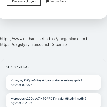
Başkalarını
Devamını okuyun
Yorum Bırak
Küçümsemek
Ne
Demek
https://www.nethane.net
https://megaplan.com.tr
https://ozgulyayinlari.com.tr
Sitemap
SIDEBAR
SON YAZILAR
Kuzey Ay Düğümü Başak burcunda ne anlama gelir ?
Ağustos 8, 2026
Mercedes c200d AVANTGARDE’ın yakıt tüketimi nedir ?
Ağustos 7, 2026