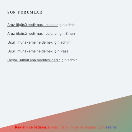
SON YORUMLAR
Aruz ölçüsü nedir nasıl bulunur
için
admin
Aruz ölçüsü nedir nasıl bulunur
için
Sinan
Usul i muhakeme ne demek
için
admin
Usul i muhakeme ne demek
için
Paşa
Çeşmi Bülbül ana maddesi nedir
için
admin
lbet giriş
grandoperabet giriş
betexper
Reklam ve İletişim:
E-mail:
backlinkpaneli@gmail.com
Teams: