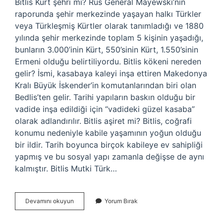
Bitlis Kürt şehri mi? Rus General Mayewski’nin
raporunda şehir merkezinde yaşayan halkı Türkler
veya Türkleşmiş Kürtler olarak tanımladığı ve 1880
yılında şehir merkezinde toplam 5 kişinin yaşadığı,
bunların 3.000’inin Kürt, 550’sinin Kürt, 1.550’sinin
Ermeni olduğu belirtiliyordu. Bitlis kökeni nereden
gelir? İsmi, kasabaya kaleyi inşa ettiren Makedonya
Kralı Büyük İskender’in komutanlarından biri olan
Bedlis’ten gelir. Tarihi yapıların baskın olduğu bir
vadide inşa edildiği için “vadideki güzel kasaba”
olarak adlandırılır. Bitlis aşiret mi? Bitlis, coğrafi
konumu nedeniyle kabile yaşamının yoğun olduğu
bir ildir. Tarih boyunca birçok kabileye ev sahipliği
yapmış ve bu sosyal yapı zamanla değişse de aynı
kalmıştır. Bitlis Mutki Türk…
Bitlis
Devamını okuyun
Yorum Bırak
Kürt
Mu