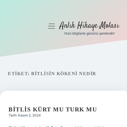
Anlık Hikaye Molası
menüyü
aç
Hızlı bilgilerle gününü şenlendir!
Anasayfa
Gizlilik Politikası
Yasal Uyarı
ETIKET:
BITLISIN KÖKENI NEDIR
Hakkımızda
BITLIS KÜRT MU TURK MU
Tarih: Kasım 2, 2024