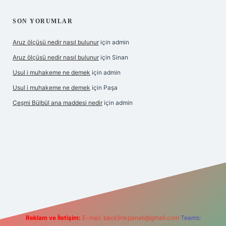
SON YORUMLAR
Aruz ölçüsü nedir nasıl bulunur
için
admin
Aruz ölçüsü nedir nasıl bulunur
için
Sinan
Usul i muhakeme ne demek
için
admin
Usul i muhakeme ne demek
için
Paşa
Çeşmi Bülbül ana maddesi nedir
için
admin
bet giriş
grandoperabet giriş
betexper
Reklam ve İletişim:
E-mail:
backlinkpaneli@gmail.com
Teams: