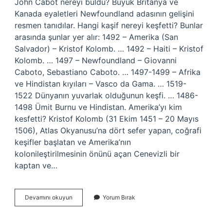
John Cabot nereyi buldu? Büyük Britanya ve
Kanada eyaletleri Newfoundland adasının gelişini
resmen tanıdılar. Hangi kaşif nereyi keşfetti? Bunlar
arasında şunlar yer alır: 1492 – Amerika (San
Salvador) – Kristof Kolomb. … 1492 – Haiti – Kristof
Kolomb. … 1497 – Newfoundland – Giovanni
Caboto, Sebastiano Caboto. … 1497-1499 – Afrika
ve Hindistan kıyıları – Vasco da Gama. … 1519-
1522 Dünyanın yuvarlak olduğunun keşfi. … 1486-
1498 Ümit Burnu ve Hindistan. Amerika’yı kim
kesfetti? Kristof Kolomb (31 Ekim 1451 – 20 Mayıs
1506), Atlas Okyanusu’na dört sefer yapan, coğrafi
keşifler başlatan ve Amerika’nın
kolonileştirilmesinin önünü açan Cenevizli bir
kaptan ve…
Cabot
Devamını okuyun
Yorum Bırak
Nereyi
Keşfetti