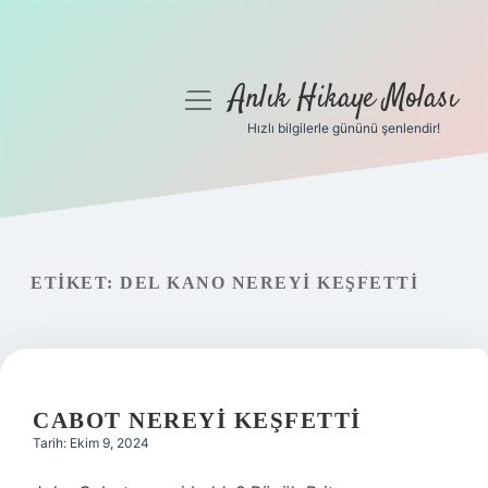
Anlık Hikaye Molası
menüyü
aç
Hızlı bilgilerle gününü şenlendir!
Anasayfa
Gizlilik Politikası
Yasal Uyarı
ETIKET:
DEL KANO NEREYI KEŞFETTI
Hakkımızda
CABOT NEREYI KEŞFETTI
Tarih: Ekim 9, 2024