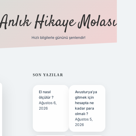
Anlık Hikaye Molası
Hızlı bilgilerle gününü şenlendir!
ilbet yeni giriş
ilbet giriş
grandoperabet giriş
SIDEBAR
SON YAZILAR
El nasıl
Avusturya’ya
ölçülür ?
gitmek için
Ağustos 6,
hesapta ne
2026
kadar para
olmalı ?
Ağustos 5,
2026