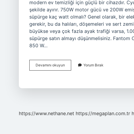
modern ev temizliği için güçlü bir cihazdır. Cyc
şekilde ayırır. 750W motor gücü ve 200W emiş
süpürge kaç watt olmalı? Genel olarak, bir el
gerekir, bu da halıları, döşemeleri ve sert zemi
büyükse veya çok fazla ayak trafiği varsa, 1.0
süpürge satın almayı düşünmelisiniz. Fanto
850 W…
Cyclone
Devamını okuyun
Yorum Bırak
Süpürge
Kaç
Watt
https://www.nethane.net
https://megaplan.com.tr
h