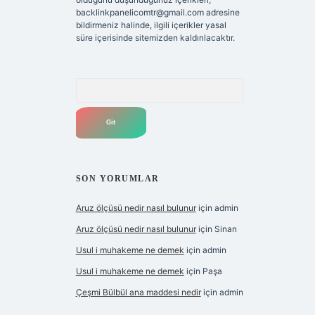
backlinkpanelicomtr@gmail.com
adresine
bildirmeniz halinde, ilgili içerikler yasal
süre içerisinde sitemizden kaldırılacaktır.
Arama
SON YORUMLAR
Aruz ölçüsü nedir nasıl bulunur
için
admin
Aruz ölçüsü nedir nasıl bulunur
için
Sinan
Usul i muhakeme ne demek
için
admin
Usul i muhakeme ne demek
için
Paşa
Çeşmi Bülbül ana maddesi nedir
için
admin