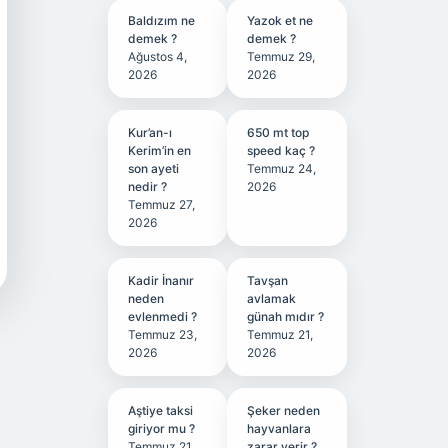
Baldızım ne
Yazok et ne
demek ?
demek ?
Ağustos 4,
Temmuz 29,
2026
2026
Kur’an-ı
650 mt top
Kerim’in en
speed kaç ?
son ayeti
Temmuz 24,
nedir ?
2026
Temmuz 27,
2026
Kadir İnanır
Tavşan
neden
avlamak
evlenmedi ?
günah mıdır ?
Temmuz 23,
Temmuz 21,
2026
2026
Aştiye taksi
Şeker neden
giriyor mu ?
hayvanlara
Temmuz 21,
zarar verir ?