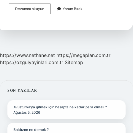
Ceylan
Devamını okuyun
Yorum Bırak
Ülkemizde
Nesli
Tükendi
Mi
https://www.nethane.net
https://megaplan.com.tr
https://ozgulyayinlari.com.tr
Sitemap
SIDEBAR
SON YAZILAR
Avusturya’ya gitmek için hesapta ne kadar para olmalı ?
Ağustos 5, 2026
Baldızım ne demek ?