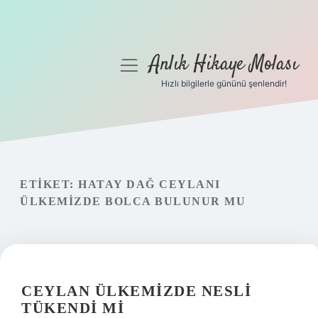
Anlık Hikaye Molası
menüyü
aç
Hızlı bilgilerle gününü şenlendir!
Anasayfa
Gizlilik Politikası
Yasal Uyarı
ETIKET:
HATAY DAĞ CEYLANI
ÜLKEMIZDE BOLCA BULUNUR MU
Hakkımızda
CEYLAN ÜLKEMIZDE NESLI
TÜKENDI MI