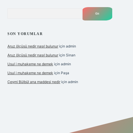
Arama
SON YORUMLAR
Aruz ölçüsü nedir nasıl bulunur
için
admin
Aruz ölçüsü nedir nasıl bulunur
için
Sinan
Usul i muhakeme ne demek
için
admin
Usul i muhakeme ne demek
için
Paşa
Çeşmi Bülbül ana maddesi nedir
için
admin
bet giriş
betexper