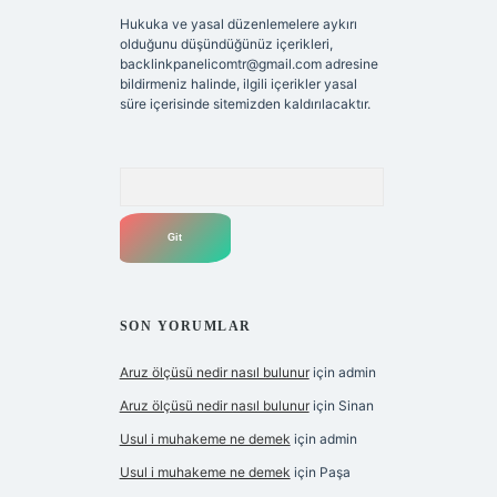
Hukuka ve yasal düzenlemelere aykırı
olduğunu düşündüğünüz içerikleri,
backlinkpanelicomtr@gmail.com
adresine
bildirmeniz halinde, ilgili içerikler yasal
süre içerisinde sitemizden kaldırılacaktır.
Arama
SON YORUMLAR
Aruz ölçüsü nedir nasıl bulunur
için
admin
Aruz ölçüsü nedir nasıl bulunur
için
Sinan
Usul i muhakeme ne demek
için
admin
Usul i muhakeme ne demek
için
Paşa