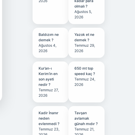
2026
kadar para
olmalı ?
Ağustos 5,
2026
Baldızım ne
Yazok et ne
demek ?
demek ?
Ağustos 4,
Temmuz 29,
2026
2026
Kur’an-ı
650 mt top
Kerim’in en
speed kaç ?
son ayeti
Temmuz 24,
nedir ?
2026
Temmuz 27,
2026
Kadir İnanır
Tavşan
neden
avlamak
evlenmedi ?
günah mıdır ?
Temmuz 23,
Temmuz 21,
2026
2026