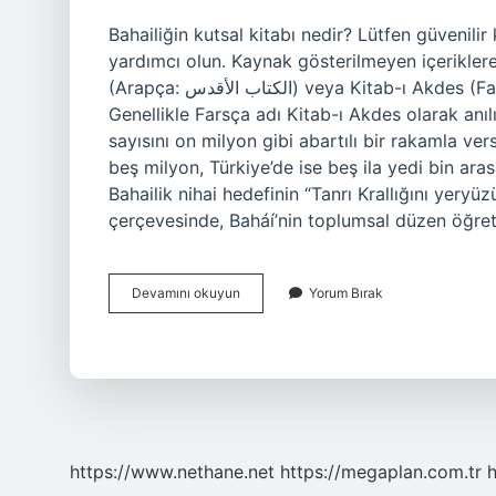
Bahailiğin kutsal kitabı nedir? Lütfen güvenilir
yardımcı olun. Kaynak gösterilmeyen içeriklere it
(Arapça: الكتاب الأقدس) veya Kitab-ı Akdes (Farsça: كتاب اقدس), Bahailiğin en önemli kutsal kitabıdır.
Genellikle Farsça adı Kitab-ı Akdes olarak anıl
sayısını on milyon gibi abartılı bir rakamla v
beş milyon, Türkiye’de ise beş ila yedi bin ara
Bahailik nihai hedefinin “Tanrı Krallığını yery
çerçevesinde, Baháí’nin toplumsal düzen öğret
Bahailikte
Devamını okuyun
Yorum Bırak
Kutsal
Kabul
Edilen
Sayı
Nedir
https://www.nethane.net
https://megaplan.com.tr
h