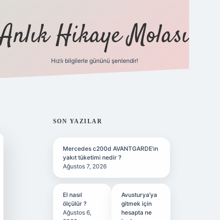
Anlık Hikaye Molası
Hızlı bilgilerle gününü şenlendir!
ilbet yeni giriş
ilbet giriş
gra
SIDEBAR
SON YAZILAR
Mercedes c200d AVANTGARDE’ın
yakıt tüketimi nedir ?
Ağustos 7, 2026
El nasıl
Avusturya’ya
ölçülür ?
gitmek için
Ağustos 6,
hesapta ne