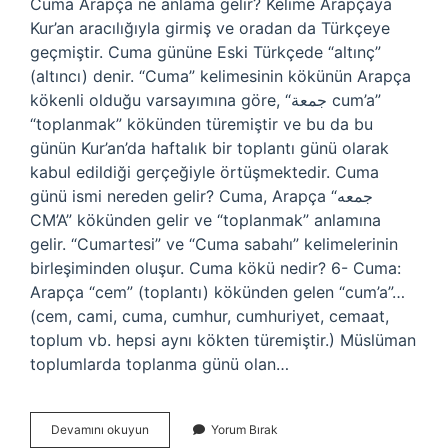
Cuma Arapça ne anlama gelir? Kelime Arapçaya
Kur’an aracılığıyla girmiş ve oradan da Türkçeye
geçmiştir. Cuma gününe Eski Türkçede “altınç”
(altıncı) denir. “Cuma” kelimesinin kökünün Arapça
kökenli olduğu varsayımına göre, “جمعة cum’a”
“toplanmak” kökünden türemiştir ve bu da bu
günün Kur’an’da haftalık bir toplantı günü olarak
kabul edildiği gerçeğiyle örtüşmektedir. Cuma
günü ismi nereden gelir? Cuma, Arapça “جمعه
CM’A” kökünden gelir ve “toplanmak” anlamına
gelir. “Cumartesi” ve “Cuma sabahı” kelimelerinin
birleşiminden oluşur. Cuma kökü nedir? 6- Cuma:
Arapça “cem” (toplantı) kökünden gelen “cum’a”…
(cem, cami, cuma, cumhur, cumhuriyet, cemaat,
toplum vb. hepsi aynı kökten türemiştir.) Müslüman
toplumlarda toplanma günü olan…
Cuma
Devamını okuyun
Yorum Bırak
Kelime