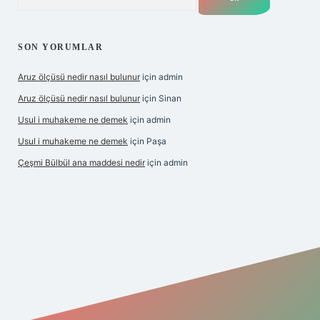
SON YORUMLAR
Aruz ölçüsü nedir nasıl bulunur
için
admin
Aruz ölçüsü nedir nasıl bulunur
için
Sinan
Usul i muhakeme ne demek
için
admin
Usul i muhakeme ne demek
için
Paşa
Çeşmi Bülbül ana maddesi nedir
için
admin
lbet giriş
grandoperabet giriş
betexper