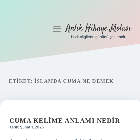
Anlık Hikaye Molası
menüyü
aç
Hızlı bilgilerle gününü şenlendir!
Anasayfa
Gizlilik Politikası
Yasal Uyarı
ETIKET:
İSLAMDA CUMA NE DEMEK
Hakkımızda
CUMA KELIME ANLAMI NEDIR
Tarih: Şubat 1, 2025