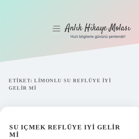
Anlık Hikaye Molası
menüyü
aç
Hızlı bilgilerle gününü şenlendir!
Anasayfa
Gizlilik Politikası
Yasal Uyarı
ETIKET:
LIMONLU SU REFLÜYE IYI
GELIR MI
Hakkımızda
SU IÇMEK REFLÜYE IYI GELIR
MI