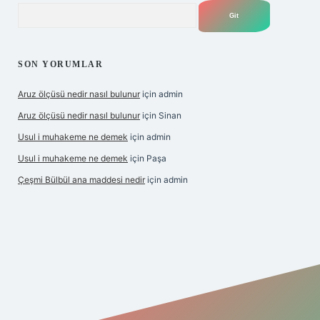
Arama
SON YORUMLAR
Aruz ölçüsü nedir nasıl bulunur
için
admin
Aruz ölçüsü nedir nasıl bulunur
için
Sinan
Usul i muhakeme ne demek
için
admin
Usul i muhakeme ne demek
için
Paşa
Çeşmi Bülbül ana maddesi nedir
için
admin
et giriş
betexper