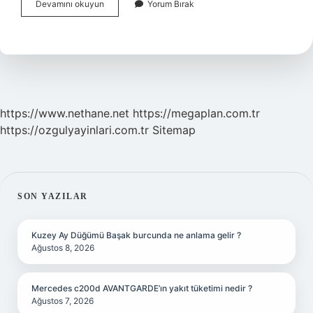
Su
Devamını okuyun
Yorum Bırak
Içmek
Reflüye
Iyi
Gelir
Mi
https://www.nethane.net
https://megaplan.com.tr
https://ozgulyayinlari.com.tr
Sitemap
SIDEBAR
SON YAZILAR
Kuzey Ay Düğümü Başak burcunda ne anlama gelir ?
Ağustos 8, 2026
Mercedes c200d AVANTGARDE’ın yakıt tüketimi nedir ?
Ağustos 7, 2026