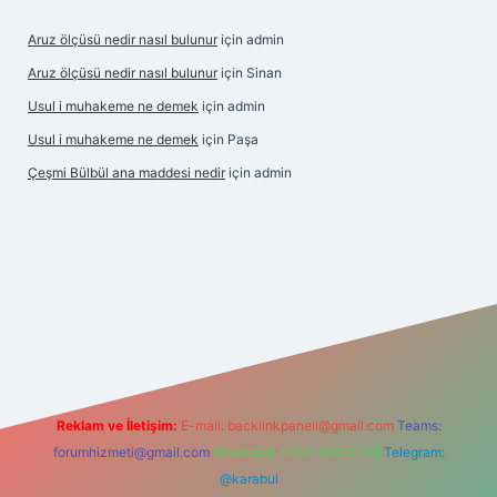
Aruz ölçüsü nedir nasıl bulunur
için
admin
Aruz ölçüsü nedir nasıl bulunur
için
Sinan
Usul i muhakeme ne demek
için
admin
Usul i muhakeme ne demek
için
Paşa
Çeşmi Bülbül ana maddesi nedir
için
admin
rabet giriş
betexper
Reklam ve İletişim:
E-mail:
backlinkpaneli@gmail.com
Teams:
forumhizmeti@gmail.com
Whatsapp: 0262 606 0 726
Telegram:
@karabul