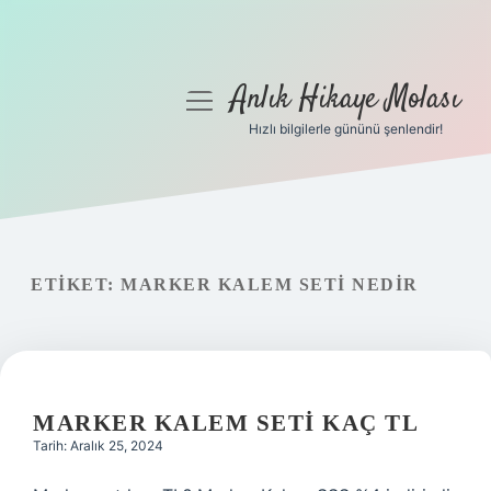
Anlık Hikaye Molası
menüyü
aç
Hızlı bilgilerle gününü şenlendir!
Anasayfa
Gizlilik Politikası
Yasal Uyarı
ETIKET:
MARKER KALEM SETI NEDIR
Hakkımızda
MARKER KALEM SETI KAÇ TL
Tarih: Aralık 25, 2024