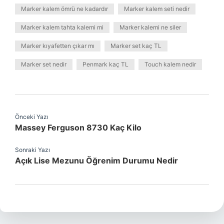
Marker kalem ömrü ne kadardır
Marker kalem seti nedir
Marker kalem tahta kalemi mi
Marker kalemi ne siler
Marker kıyafetten çıkar mı
Marker set kaç TL
Marker set nedir
Penmark kaç TL
Touch kalem nedir
Önceki Yazı
Massey Ferguson 8730 Kaç Kilo
Sonraki Yazı
Açık Lise Mezunu Öğrenim Durumu Nedir