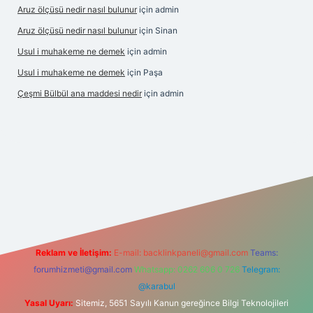
Aruz ölçüsü nedir nasıl bulunur
için
admin
Aruz ölçüsü nedir nasıl bulunur
için
Sinan
Usul i muhakeme ne demek
için
admin
Usul i muhakeme ne demek
için
Paşa
Çeşmi Bülbül ana maddesi nedir
için
admin
giriş
grandoperabet giriş
betexper
Reklam ve İletişim:
E-mail:
backlinkpaneli@gmail.com
Teams:
forumhizmeti@gmail.com
Whatsapp: 0262 606 0 726
Telegram:
@karabul
Yasal Uyarı:
Sitemiz, 5651 Sayılı Kanun gereğince Bilgi Teknolojileri