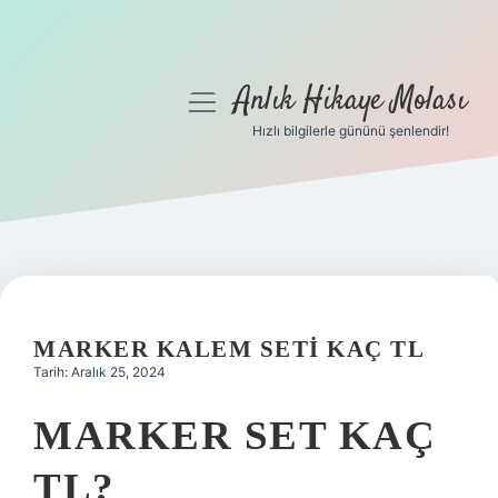
Anlık Hikaye Molası
menüyü
aç
Hızlı bilgilerle gününü şenlendir!
Anasayfa
Gizlilik Politikası
Yasal Uyarı
Hakkımızda
MARKER KALEM SETI KAÇ TL
Tarih: Aralık 25, 2024
MARKER SET KAÇ
TL?